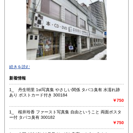
佐賀県
長崎県
185円
185円
熊本県
大分県
185円
185円
宮崎県
鹿児島県
185円
185円
沖縄県
185円
続きを読む
新着情報
1_ 丹生明里 1st写真集 やさしい関係 タバコ臭有 水濡れ跡
あり ポストカード付き 300184
￥750
1_ 桜井玲香 ファースト写真集 自由ということ 両面ポスタ
ー付 タバコ臭有 300182
￥750