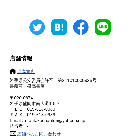
山梨県
長野県
185円
185円
岐阜県
静岡県
185円
185円
愛知県
三重県
185円
185円
滋賀県
京都府
185円
185円
大阪府
兵庫県
185円
185円
店舗情報
奈良県
和歌山県
185円
185円
盛高書店
岩手県公安委員会許可 第211010000925号
鳥取県
島根県
185円
185円
書籍商 盛高書店
岡山県
広島県
185円
185円
〒020-0874
岩手県盛岡市南大通1-5-7
ＴＥＬ：019-618-0989
山口県
徳島県
185円
185円
ＦＡＸ：019-618-0989
Email：moritakashouten@yahoo.co.jp
香川県
愛媛県
185円
185円
担当者：-
店舗へのお問い合わせ
高知県
福岡県
185円
185円