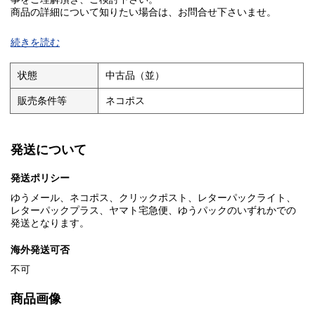
商品の詳細について知りたい場合は、お問合せ下さいませ。
■I■注意事項■I■
続きを読む
クリーニングしておりません。ホコリや汚れは現状になります。
基本的にお振込を確認した翌日発送となりますが、土・日・祝日
状態
中古品（並）
は発送作業出来ませんのでご了承ください。
販売条件等
ネコポス
お問い合わせの回答は当日に回答出来ない場合があり、翌日が
土・日の場合は月曜日、祝日の場合は次の日になる場合がありま
す。
発送について
■I■キャンセル・返品について■I■
商品説明や注意事項に記載している内容に関する返品や返金には
発送ポリシー
一切お応え出来ません。
ゆうメール、ネコポス、クリックポスト、レターパックライト、
■I■落札後の取引について■I■
レターパックプラス、ヤマト宅急便、ゆうパックのいずれかでの
基本的にお振込を確認した翌日発送となりますが、土・日・祝日
発送となります。
は発送作業出来ませんのでご了承ください。
海外発送可否
落札後48時間以内にご連絡がない場合、5日以内にご入金いただけ
ない場合はご購入を取り消させて頂く場合があります。
不可
■I■同梱発送について■I■
商品画像
同梱発送は対応しておりません。