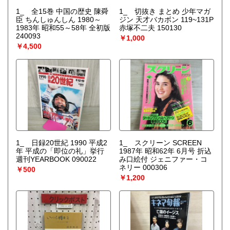
1_ 全15巻 中国の歴史 陳舜
1_ 切抜き まとめ 少年マガ
臣 ちんしゅんしん 1980～
ジン 天才バカボン 119~131P
1983年 昭和55～58年 全初版
赤塚不二夫 150130
240093
￥1,000
￥4,500
1_ 日録20世紀 1990 平成2
1_ スクリーン SCREEN
年 平成の「即位の礼」挙行
1987年 昭和62年 6月号 折込
週刊YEARBOOK 090022
み口絵付 ジェニファー・コ
ネリー 000306
￥500
￥1,200