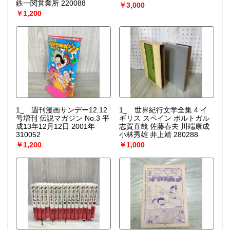
鉄一関営業所 220088
￥3,000
￥1,200
1_ 週刊漫画サンデー12.12
1_ 世界紀行文学全集 4 イ
号増刊 伝説マガジン No.3 平
ギリス スペイン ポルトガル
成13年12月12日 2001年
志賀直哉 佐藤春夫 川端康成
310052
小林秀雄 井上靖 280288
￥1,200
￥1,000