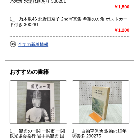
乃木坂 水濡れ跡あり 300251
￥1,500
1_ 乃木坂46 北野日奈子 2nd写真集 希望の方角 ポストカー
ド付き 300281
￥1,200
全ての新着情報
おすすめの書籍
1_ 観光の一関 一関市 一関
1_ 自動車保険 激動の10年
観光協会発行 岩手県観光 国
塙善多 290275