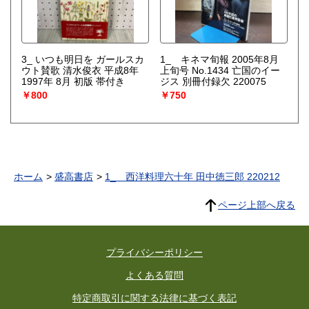
3_ いつも明日を ガールスカ
1_ キネマ旬報 2005年8月
ウト賛歌 清水俊衣 平成8年
上旬号 No.1434 亡国のイー
1997年 8月 初版 帯付き
ジス 別冊付録欠 220075
￥800
￥750
ホーム
盛高書店
1_ 西洋料理六十年 田中徳三郎 220212
ページ上部へ戻る
プライバシーポリシー
よくある質問
特定商取引に関する法律に基づく表記