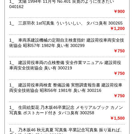
1_ 太陽 1994年 11月号 No.401 良寛のように生きたい
040162
￥900
店舗にて受け取り可能ですが、遠方の倉庫にて保管してる商
品もあるため、必ず事前にメッセージまたはお電話にてご連
1_ 三原羽衣 1st写真集 ういういしい、 タバコ臭有 300265
絡くださいませ。
￥1,200
沿線名：-
1_ 車両系建設機械の定期自主検査指針 建設荷役車両安全技
最寄駅：盛岡駅
術協会 昭和57年 1982年 臭い有 300299
営業時間：月～金10:00～18:00 土10:00～16:00
￥750
定休日：日曜日・お盆・年末年始
1_ 建設荷役車両の点検整備 安全作業マニュアル 建設荷役
書籍の買取について
車両安全技術協会 臭い有 300219
ジャンル問わず店舗にて買取査定致します。
￥750
1_ 建設荷役車両検査 整備設備 実態調査報告書 建設荷役車
取り扱い分野
両安全技術協会 昭和56年 1981年 臭い有 300216
古書一般（その他）
￥750
1_ 生田絵梨花 乃木坂46卒業記念 メモリアルブック カノン
写真集 ポストカード付き タバコ臭有 300258
￥1,500
1_ 乃木坂46 秋元真夏 写真集 卒業記念写真集 振り返れば、