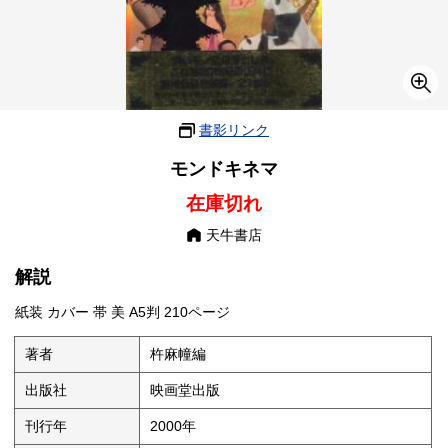
書影リンク
モンドキネマ
在庫切れ
天牛書店
解説
紙装 カバー 帯 美 A5判 210ページ
著者
杵麻幢編
出版社
映画堂出版
刊行年
2000年