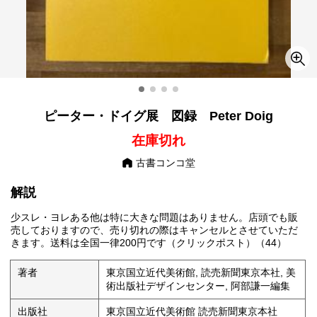
ピーター・ドイグ展 図録 Peter Doig
在庫切れ
古書コンコ堂
解説
少スレ・ヨレある他は特に大きな問題はありません。店頭でも販
売しておりますので、売り切れの際はキャンセルとさせていただ
きます。送料は全国一律200円です（クリックポスト）（44）
著者
東京国立近代美術館, 読売新聞東京本社, 美
術出版社デザインセンター, 阿部謙一編集
出版社
東京国立近代美術館 読売新聞東京本社