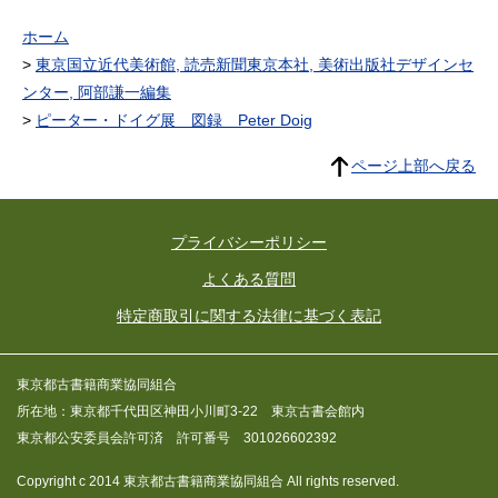
ホーム
東京国立近代美術館, 読売新聞東京本社, 美術出版社デザインセ
ンター, 阿部謙一編集
ピーター・ドイグ展 図録 Peter Doig
ページ上部へ戻る
プライバシーポリシー
よくある質問
特定商取引に関する法律に基づく表記
東京都古書籍商業協同組合
所在地：東京都千代田区神田小川町3-22 東京古書会館内
東京都公安委員会許可済 許可番号 301026602392
Copyright c 2014 東京都古書籍商業協同組合 All rights reserved.