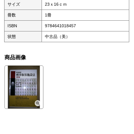
サイズ
23ｘ16ｃｍ
冊数
1冊
ISBN
9784641018457
状態
中古品（美）
商品画像