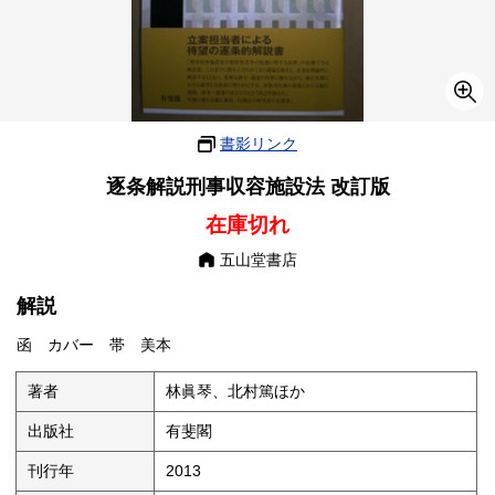
書影リンク
逐条解説刑事収容施設法 改訂版
在庫切れ
五山堂書店
解説
函 カバー 帯 美本
著者
林眞琴、北村篤ほか
出版社
有斐閣
刊行年
2013