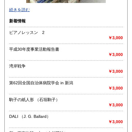
-
続きを読む
沿線名：-
新着情報
最寄駅：-
営業時間：-
ピアノレッスン 2
定休日：-
￥3,000
書籍の買取について
平成30年度事業活動報告書
-
￥3,000
湾岸戦争
取り扱い分野
￥3,000
総記、哲学宗教、歴史、社会科学、自然科学、美術工芸、国
語国文、外国文学、古典籍、近代文献、趣味、外国書、サブ
第62回全国自治体病院学会 in 新潟
カルチャー、古書一般（その他）
￥3,000
書籍全般
駒子の紙人形 （石垣駒子）
￥3,000
DALI （J. G. Ballard）
￥3,000