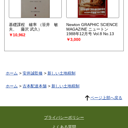
基礎課程 確率
（笹井 敏
Newton GRAPHIC SCIENCE
夫、 藤沢 武久）
MAGAZINE ニュートン
1988年12月号 Vol.8 No.13
￥10,962
￥3,000
ホーム
安井誠監修
新しい土地税制
ホーム
古本配達本舗
新しい土地税制
ページ上部へ戻る
プライバシーポリシー
よくある質問