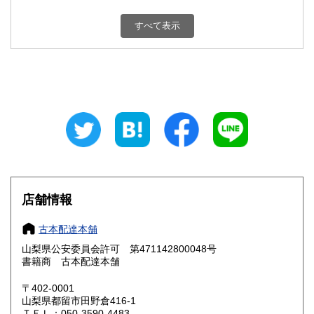
新潟県
富山県
800円
800円
すべて表示
石川県
福井県
800円
800円
山梨県
長野県
800円
800円
岐阜県
静岡県
800円
800円
愛知県
三重県
800円
800円
滋賀県
京都府
800円
800円
大阪府
兵庫県
800円
800円
店舗情報
奈良県
和歌山県
800円
800円
古本配達本舗
山梨県公安委員会許可 第471142800048号
鳥取県
島根県
800円
800円
書籍商 古本配達本舗
岡山県
広島県
800円
800円
〒402-0001
山梨県都留市田野倉416-1
ＴＥＬ：050-3590-4483
山口県
徳島県