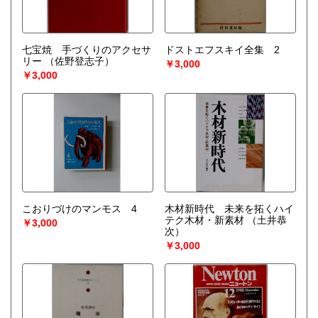
七宝焼 手づくりのアクセサ
ドストエフスキイ全集 2
リー
（佐野登志子）
￥3,000
￥3,000
こおりづけのマンモス 4
木材新時代 未来を拓くハイ
テク木材・新素材
（土井恭
￥3,000
次）
￥3,000