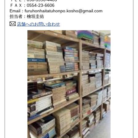
800円
800円
ＦＡＸ：0554-23-6606
Email：furuhonhaitatuhonpo.kosho@gmail.com
香川県
愛媛県
800円
800円
担当者：檜垣圭佑
店舗へのお問い合わせ
高知県
福岡県
800円
800円
佐賀県
長崎県
800円
800円
熊本県
大分県
800円
800円
宮崎県
鹿児島県
800円
800円
沖縄県
1,500円