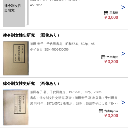
A5 592P
律令制女性
史研究
三書樓
￥3,000
律令制女性史研究 （画像あり）
須田 春子、千代田書房、昭和57.6、592p、A5
少イタミ ISBN:4806430056
文生書院
￥3,300
律令制女性史研究 （画像あり）
須田春子 著、千代田書房、1978/5/1、592p、22cm
書名：律令制女性史研究 著者：須田春子 著 出版元：千代田書
房 刊行年：1978/05/01 版表示： 説明：須田春子による『律令
制女性史研究』は、1978年に千代田書房から刊行された一冊
古書Uppro
で、律令制度下における女性の立場や役割について考察してい
￥3,300
ます。古代日本の社会構造や法制度の中での女性の歴史的状況
を探る試みであり、当時の資料や史料をもとに女性史に焦点を