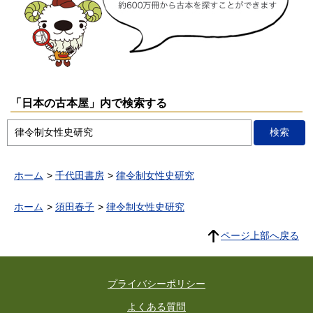
「日本の古本屋」内で検索する
ホーム
千代田書房
律令制女性史研究
ホーム
須田春子
律令制女性史研究
ページ上部へ戻る
プライバシーポリシー
よくある質問