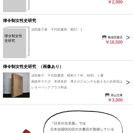
￥2,990
律令制女性史研究
須田春子著 千代田書房、昭57、1
律令制女性
勉強堂書店
史研究
￥16,500
律令制女性史研究 （画像あり）
須田春子、千代田書房、昭和５７年、A5判、１冊
函経年ヤケ少 本体良好 厚さが三センチを超えるため発送は
レターパックプラス料金
高山文庫
￥3,000