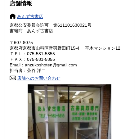
店舗情報
愛知県
三重県
185円
185円
あんず古書店
滋賀県
京都府
185円
185円
京都公安委員会許可 第611101630021号
書籍商 あんず古書店
大阪府
兵庫県
185円
185円
〒607-8075
奈良県
和歌山県
185円
185円
京都府京都市山科区音羽野田町15‐4 平木マンション12
ＴＥＬ：075-581-5855
ＦＡＸ：075-581-5855
鳥取県
島根県
185円
185円
Email：anzukoshoten@gmail.com
担当者：茶谷 洋二
岡山県
広島県
185円
185円
店舗へのお問い合わせ
山口県
徳島県
185円
185円
香川県
愛媛県
185円
185円
高知県
福岡県
185円
185円
佐賀県
長崎県
185円
185円