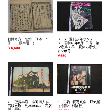
戦陣奇方 砦艸 刊本 １
８ 5 週刊少年サンデー
冊
（原南陽 ）
３ 昭和45年8月9日号 第
12巻第35号 夏休み豪快ジ
￥5,500
ャンボ号
￥550
８ 聖賀奉迎 奉迎商人会
7 広瀬由夏写真集 蜃気楼
石版色刷 約35×50㎝ 石版
（撮影/中村隆行）
画 錦絵