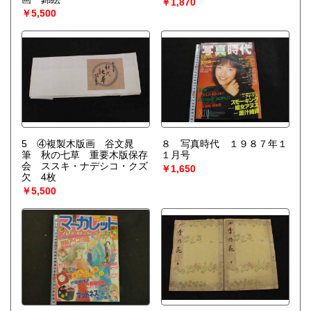
￥1,870
￥5,500
5 ④複製木版画 谷文晁
８ 写真時代 １９８７年１
筆 秋の七草 重要木版保存
１月号
会 ススキ・ナデシコ・クズ
￥1,650
欠 4枚
￥5,500