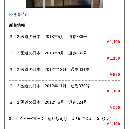
熊本県
大分県
185円
185円
薬剤師・鍼灸師・柔道整復師ですので、仕事や研究に役立つ
宮崎県
鹿児島県
続きを読む
185円
185円
書籍を同業の皆様に提供して行きたいと考えています。ま
た、なかなか見つからない絶版書や国書未掲載の写本などを
新着情報
沖縄県
185円
発掘したいと思います。
「こんな本ありませんか？」と気軽に問合せて下さい。
３ 2 医道の日本 2013年5月 通巻836号
￥1,100
沿線名：地下鉄東西線
最寄駅：東野
３ 2 医道の日本 2013年4月 通巻835号
営業時間：9:00～13:00
￥1,100
定休日：土日祝日
３ 2 医道の日本 2012年12月 通巻831巻
書籍の買取について
￥550
東洋医学(和本を含む)・手技療法が専門分野ですので、高価
買取が出来ます。また版画・戦前資料・古写真・古地図・古
３ 2 医道の日本 2012年11月 通巻830号
裂も買取強化をしていますので、お気軽にご連絡下さい。
￥1,100
取り扱い分野
３ 2 医道の日本 2012年5月 通巻824号
￥550
-
東洋医学（和本を含む）、手技療法 古典籍 版画 美術
8 2 イメージDVD 秦野ちえり UP to YOU Do-Qッ！
￥1,100