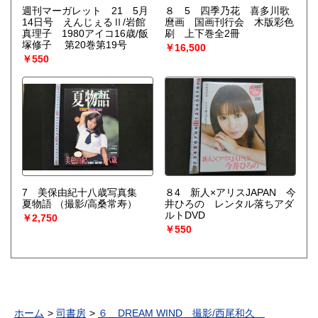
週刊マーガレット 21 5月
８ 5 四季乃花 喜多川歌
14日号 えんじぇるⅡ/岩館
麿画 国画刊行会 木版彩色
真理子 1980アイコ16歳/飯
刷 上下巻全2冊
塚修子 第20巻第19号
￥16,500
￥550
7 美保由紀十八歳写真集
８4 新人×アリスJAPAN 今
夏物語
（撮影/高桑常寿）
井ひろの レンタル落ちアダ
ルトDVD
￥2,750
￥550
ホーム
司書房
６ DREAM WIND 撮影/西尾和久