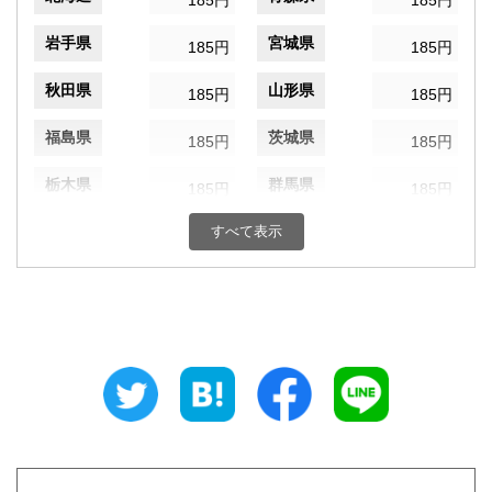
185円
185円
岩手県
宮城県
185円
185円
秋田県
山形県
185円
185円
福島県
茨城県
185円
185円
栃木県
群馬県
185円
185円
埼玉県
すべて表示
千葉県
185円
185円
東京都
神奈川県
185円
185円
新潟県
富山県
185円
185円
石川県
福井県
185円
185円
山梨県
長野県
185円
185円
岐阜県
静岡県
185円
185円