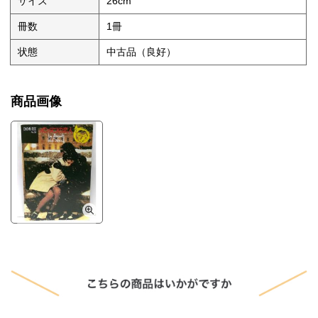
サイズ
26cm
冊数
1冊
状態
中古品（良好）
商品画像