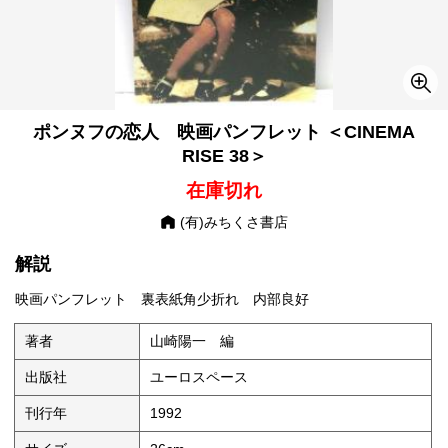
ポンヌフの恋人 映画パンフレット ＜CINEMA
RISE 38＞
在庫切れ
(有)みちくさ書店
解説
映画パンフレット 裏表紙角少折れ 内部良好
著者
山崎陽一 編
出版社
ユーロスペース
刊行年
1992