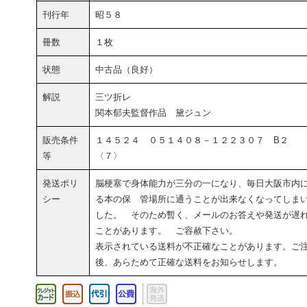
刊行年
昭５８
冊数
１枚
状態
中古品（良好）
解説
三ツ折レ
関本郁夫監督作品 黛ジュン
販売条件
１４５２４ ０５１４０８－１２２３０７ B２
等
〈７〉
発送ポリ
脳梗塞で身体能力が三分の一になり、毎日大阪市内
シー
る本の保 管場所に通うことが出来なくなってしま
した。 そのため暫く、メールのお答えや発送が遅
ことがあります。 ご容赦下さい。
表示されている送料が不正確なことがあります。ご
後、あらためて正確な送料をお知らせします。