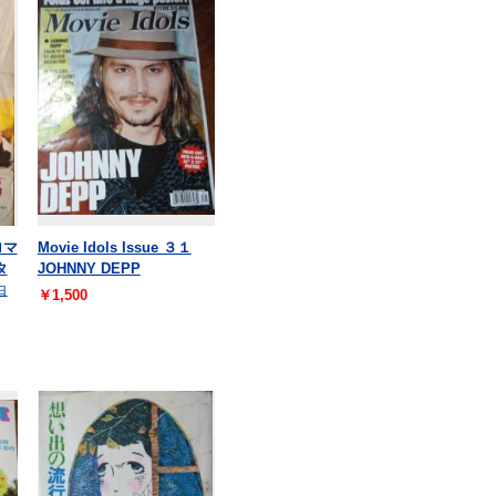
ロマ
Movie Idols Issue ３１
タ
JOHNNY DEPP
白
￥1,500