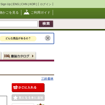
Sign Up [
ENG
|
CHN
|
KOR
]
ログイン
物かごを見る
ご利用ガイド
三鈴書林