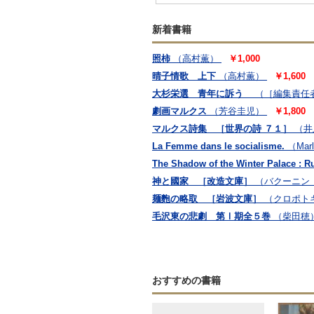
新着書籍
照柿
（高村薫）
￥1,000
晴子情歌 上下
（高村薫）
￥1,600
大杉栄選 青年に訴う
（［編集責任
劇画マルクス
（芳谷圭児）
￥1,800
マルクス詩集 ［世界の詩 ７１］
（井
La Femme dans le socialisme.
（Marl
The Shadow of the Winter Palace : Rus
神と國家 ［改造文庫］
（バクーニン
麺麭の略取 ［岩波文庫］
（クロポト
毛沢東の悲劇 第Ⅰ期全５巻
（柴田穂
おすすめの書籍