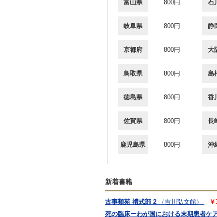
富山県
800円
石
岐阜県
800円
静
京都府
800円
大
鳥取県
800円
島
徳島県
800円
香
佐賀県
800円
長
鹿児島県
800円
沖
新着書籍
古事類苑 禮式部 2
（吉川弘文館）
￥
死の臨床ーわが国における末期患者ケ