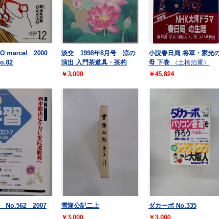
O marcel 2000
淡交 1998年8月号 涼の
小説春日局 将軍・家光
o.82
演出 入門茶道具・茶杓
母 下巻
（土橋治重）
￥3,000
￥45,824
No.562 2007
雪隆公記二上
ダカーポ No.335
￥3,000
￥3,000