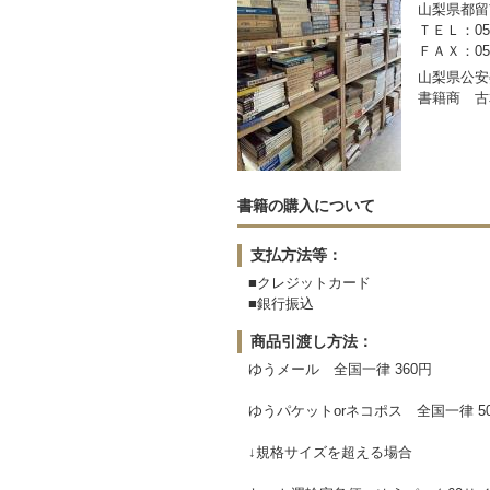
山梨県都留市
ＴＥＬ：050-
ＦＡＸ：0554
山梨県公安委
書籍商 古
書籍の購入について
支払方法等：
■クレジットカード
■銀行振込
商品引渡し方法：
ゆうメール 全国一律 360円
ゆうパケットorネコポス 全国一律 5
↓規格サイズを超える場合