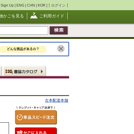
Sign Up [
ENG
|
CHN
|
KOR
]
ログイン
物かごを見る
ご利用ガイド
古本配達本舗