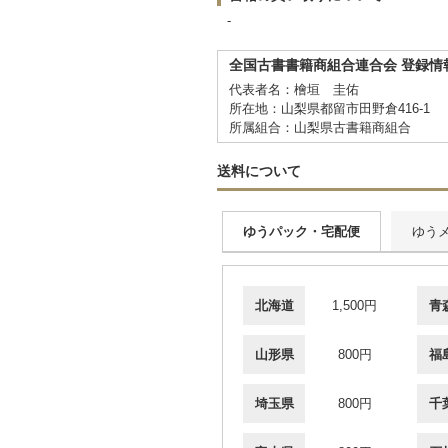
-
全国古書書籍商組合連合会 登録情
代表者名：檜垣 圭佑
所在地：山梨県都留市田野倉416-1
所属組合：山梨県古書籍商組合
送料について
ゆうパック・宅配便
ゆう
北海道
1,500円
青
山形県
800円
福
埼玉県
800円
千