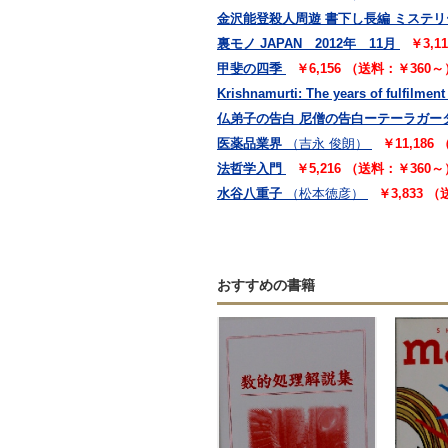
金沢能登殺人周遊 書下し長編 ミステリ
裏モノ JAPAN 2012年 11月
￥3,1
甲斐の四季
￥6,156 （送料：￥360～
Krishnamurti: The years of fulfilment
仏弟子の告白 尼僧の告白ーテーラガー
医薬品業界
（吉永 俊朗）
￥11,186
法哲学入門
￥5,216 （送料：￥360～
水谷八重子
（松本徳彦）
￥3,833 
おすすめの書籍