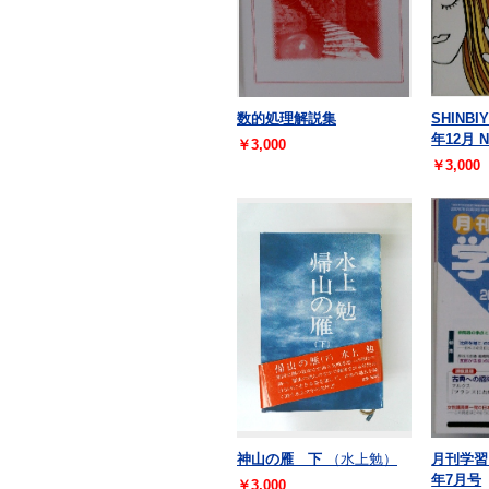
数的処理解説集
SHINBIY
年12月 N
￥3,000
￥3,000
神山の雁 下
（水上勉）
月刊学習 
年7月号
￥3,000