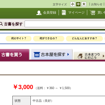
お知らせ
文字サイズ
会員登録
マイページ
買い
古書を探す
￥3,000
（送料：￥360 ～ ￥1,500）
状態
中古品（良好）