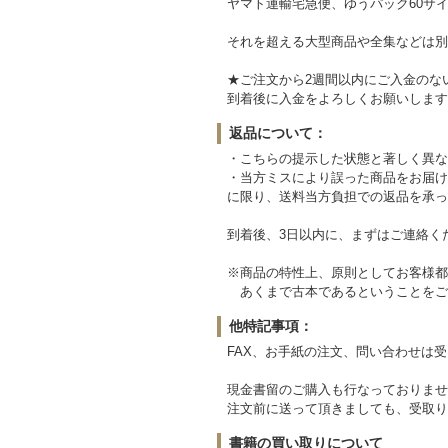
ヤマト運輸宅急便、ゆうパック60サイ
それを超える大型商品や全集などは別
★ご注文から2週間以内にご入金のな
到着後に入金をよろしくお願いします
返品について：
・こちらの提示した状態と著しく異な
・当方ミスにより誤った商品をお届け
に限り、送料当方負担での返品を承っ
到着後、3日以内に、まずはご連絡く
※商品の特性上、原則としてお客様都
あくまで古本であるということをご
他特記事項：
FAX、お手紙の注文、問い合わせは
現金書留のご購入も行なっておりませ
注文前に送って頂きましても、受取り
書籍の買い取りについて