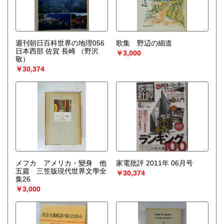
週刊朝日百科世界の地理056
歌集 野辺の細道
日本西部 佐賀 長崎
（野沢
￥3,000
敬）
￥30,374
メフカ アメリカ・變身 他
家電批評 2011年 06月号
五篇 三笠版現代世界文學全
￥30,374
集26
￥3,000