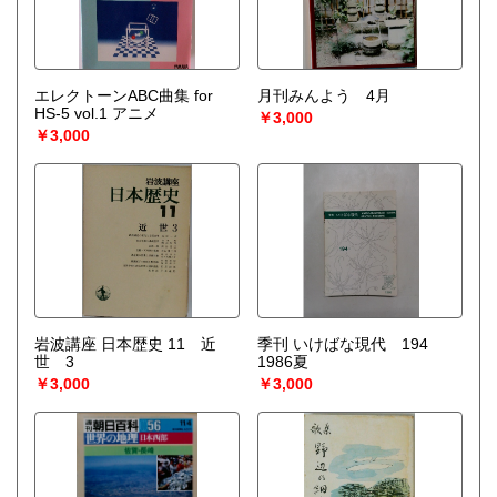
エレクトーンABC曲集 for
月刊みんよう 4月
HS-5 vol.1 アニメ
￥3,000
￥3,000
岩波講座 日本歴史 11 近
季刊 いけばな現代 194
世 3
1986夏
￥3,000
￥3,000