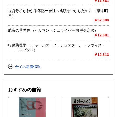
￥11,881
経営分析がわかる簿記ー会社の成績をつかむために （増本昭
博）
￥57,386
航海の世界史 （ヘルマン・シュライバー 杉浦健之訳）
￥12,601
行動薬理学 （チャールズ・Ｒ．シュスター、 トラヴィス・
Ｉ．トンプソン）
￥12,313
全ての新着情報
おすすめの書籍