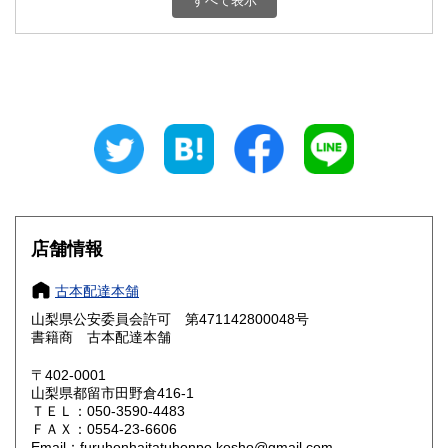
すべて表示
石川県
福井県
800円
800円
山梨県
長野県
800円
800円
岐阜県
静岡県
800円
800円
愛知県
三重県
800円
800円
滋賀県
京都府
800円
800円
大阪府
兵庫県
800円
800円
店舗情報
奈良県
和歌山県
800円
800円
古本配達本舗
山梨県公安委員会許可 第471142800048号
鳥取県
島根県
800円
800円
書籍商 古本配達本舗
岡山県
広島県
800円
800円
〒402-0001
山梨県都留市田野倉416-1
ＴＥＬ：050-3590-4483
山口県
徳島県
800円
800円
ＦＡＸ：0554-23-6606
Email：furuhonhaitatuhonpo.kosho@gmail.com