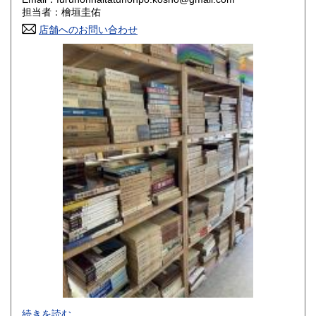
香川県
愛媛県
800円
800円
担当者：檜垣圭佑
店舗へのお問い合わせ
高知県
福岡県
800円
800円
佐賀県
長崎県
800円
800円
熊本県
大分県
800円
800円
宮崎県
鹿児島県
800円
800円
沖縄県
1,500円
-
続きを読む