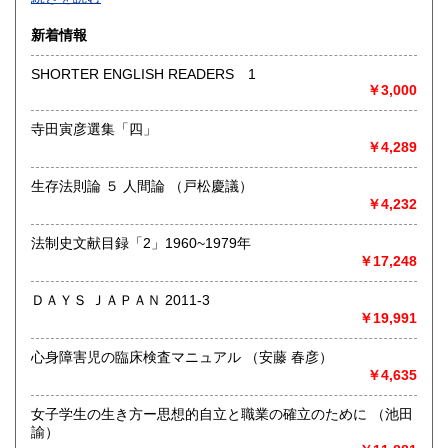
沿線名：-
新着情報
最寄駅：-
営業時間：-
SHORTER ENGLISH READERS 1
定休日：-
￥3,000
書籍の買取について
寺田寅彦選集「四」
￥4,289
-
生存法則論 ５ 人間論 （戸松慶議）
取り扱い分野
￥4,232
総記、哲学宗教、歴史、社会科学、自然科学、美術工芸、国
語国文、外国文学、古典籍、近代文献、趣味、外国書、サブ
法制史文献目録「2」1960~1979年
カルチャー、古書一般（その他）
￥17,248
書籍全般
ＤＡＹＳ ＪＡＰＡＮ 2011-3
￥19,991
心身障害児の臨床検査マニュアル （安藤 春彦）
￥4,635
女子学生の生き方ー思想的自立と職業の確立のために （池田
諭）