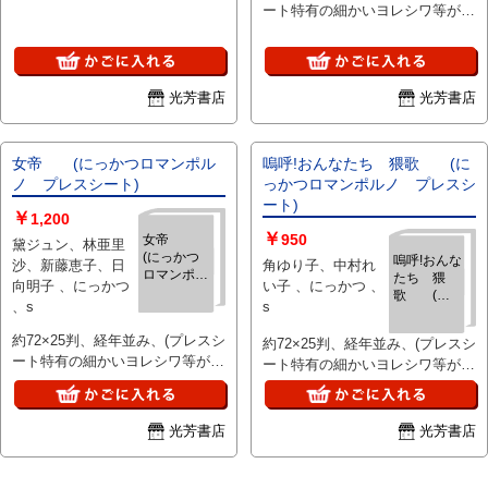
る場合有)、、ご注文後、ピン止
ート特有の細かいヨレシワ等があ
ト)
め折れ染み等目立つ難がある場合
る場合有)、、ご注文後、ピン止
はご連絡いたします。
め折れ染み等目立つ難がある場合
はご連絡いたします。
光芳書店
光芳書店
女帝 (にっかつロマンポル
嗚呼!おんなたち 猥歌 (に
ノ プレスシート)
っかつロマンポルノ プレスシ
ート)
￥
1,200
￥
950
女帝
黛ジュン、林亜里
(にっかつ
嗚呼!おんな
沙、新藤恵子、日
角ゆり子、中村れ
ロマンポル
たち 猥
向明子 、にっかつ
い子 、にっかつ 、
ノ プレス
歌 (に
、s
s
シート)
っかつロマ
ンポルノ
約72×25判、経年並み、(プレスシ
約72×25判、経年並み、(プレスシ
プレスシー
ート特有の細かいヨレシワ等があ
ート特有の細かいヨレシワ等があ
ト)
る場合有)、、ご注文後、ピン止
る場合有)、、ご注文後、ピン止
め折れ染み等目立つ難がある場合
め折れ染み等目立つ難がある場合
はご連絡いたします。
はご連絡いたします。
光芳書店
光芳書店