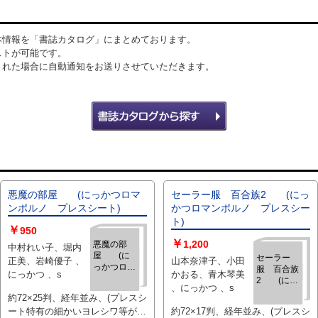
本情報を「書誌カタログ」にまとめております。
ストが可能です。
された場合に自動通知をお送りさせていただきます。
悪魔の部屋 (にっかつロマ
セーラー服 百合族2 (にっ
ンポルノ プレスシート)
かつロマンポルノ プレスシー
ト)
￥
950
￥
1,200
悪魔の部
中村れい子、堀内
屋 (に
セーラー
正美、岩崎優子 、
山本奈津子、小田
っかつロマ
服 百合族
にっかつ 、s
かおる、青木琴美
ンポルノ
2 (にっ
、にっかつ 、s
プレスシー
かつロマン
約72×25判、経年並み、(プレスシ
ト)
ポルノ プ
ート特有の細かいヨレシワ等があ
約72×17判、経年並み、(プレスシ
レスシー