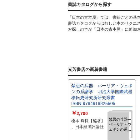
書誌カタログから探す
「日本の古本屋」では、書籍ごとの基
書誌カタログからは欲しい本のリクエ
お探しの本が「日本の古本屋」に追加
光芳書店の新着書籍
禁忌の兵器―パーリア・ウェポ
ンの系譜学 明治大学国際武器
移転史研究所研究叢書
ISBN-9784818825505
￥
2,700
禁忌の兵器―
榎本 珠良【編著】
パーリア・ウ
、日本経済評論社
ェポンの系譜
学 明治大学
国際武器移転