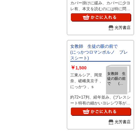
カバー掛けに緩み、カバーに少ヨ
史研究所研究
レ有、本文を読むのには特に問題
叢書
ISBN-
ありません。「本文は未読、綺麗
9784818825505
な状態です。」、2020年発行、
カバー付(帯なし)、Ａ５判、（新
光芳書店
本でも見られる僅かなヨレスレ等
が有る場合有）、 ／
9784818825505
女教師 生徒の眼の前で
(にっかつロマンポルノ プレ
スシート)
￥
1,500
女教師 生
三東ルシア、岡里
徒の眼の前
奈、嵯峨美京子 、
で (に
にっかつ 、s
っかつロマ
ンポルノ
約72×17判、経年並み、(プレスシ
プレスシー
ート特有の細かいヨレシワ等があ
ト)
る場合有)、、ご注文後、ピン止
め折れ染み等目立つ難がある場合
はご連絡いたします。
光芳書店