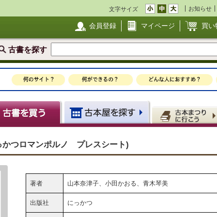
お知らせ
文字サイズ
会員登録
マイページ
買い
古書を探す
っかつロマンポルノ プレスシート)
著者
山本奈津子、小田かおる、青木琴美
出版社
にっかつ