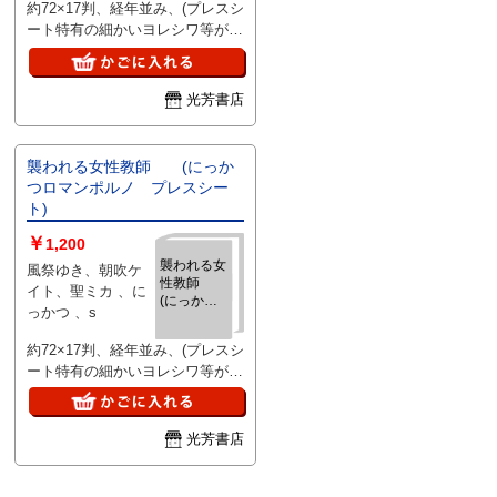
約72×17判、経年並み、(プレスシ
ト)
ート特有の細かいヨレシワ等があ
る場合有)、、ご注文後、ピン止
め折れ染み等目立つ難がある場合
はご連絡いたします。
光芳書店
襲われる女性教師 (にっか
つロマンポルノ プレスシー
ト)
￥
1,200
襲われる女
風祭ゆき、朝吹ケ
性教師
イト、聖ミカ 、に
(にっかつ
っかつ 、s
ロマンポル
ノ プレス
約72×17判、経年並み、(プレスシ
シート)
ート特有の細かいヨレシワ等があ
る場合有)、、ご注文後、ピン止
め折れ染み等目立つ難がある場合
はご連絡いたします。
光芳書店