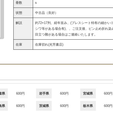
冊数
s
状態
中古品（良好）
解説
約72×17判、経年並み、(プレスシート特有の細かい
シワ等がある場合有)、、ご注文後、ピン止め折れ染
目立つ難がある場合はご連絡いたします。
在庫
在庫切れ(光芳書店)
森県
600円
岩手県
600円
宮城県
600円
島県
600円
茨城県
600円
栃木県
600円