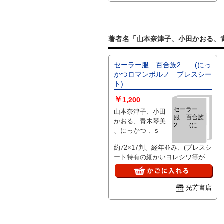
著者名「山本奈津子、小田かおる、
セーラー服 百合族2 (にっ
かつロマンポルノ プレスシー
ト)
￥
1,200
セーラー
山本奈津子、小田
服 百合族
かおる、青木琴美
2 (にっ
、にっかつ 、s
かつロマン
ポルノ プ
約72×17判、経年並み、(プレスシ
レスシー
ート特有の細かいヨレシワ等があ
ト)
る場合有)、、ご注文後、ピン止
め折れ染み等目立つ難がある場合
はご連絡いたします。
光芳書店