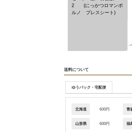
2 (にっかつロマンポ
ルノ プレスシート)
送料について
ゆうパック・宅配便
北海道
600円
青
山形県
600円
福