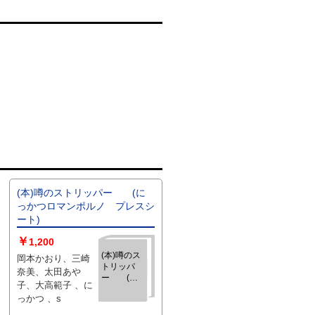
(本)噂のストリッパー (に
っかつロマンポルノ プレスシ
ート)
￥
1,200
(本)噂のス
岡本かおり、三崎
トリッパ
奈美、太田あや
ー (に
子、大高範子 、に
っかつロマ
っかつ 、s
ンポルノ
プレスシー