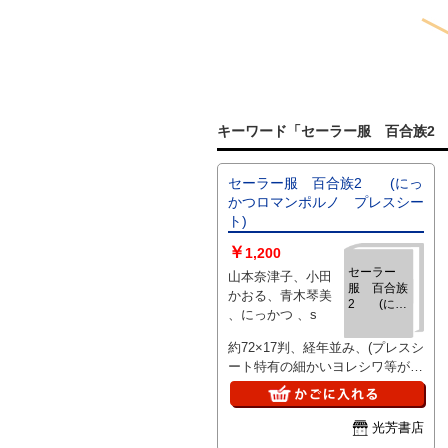
キーワード「セーラー服 百合族2
セーラー服 百合族2 (にっ
かつロマンポルノ プレスシー
ト)
￥
1,200
セーラー
山本奈津子、小田
服 百合族
かおる、青木琴美
2 (にっ
、にっかつ 、s
かつロマン
ポルノ プ
約72×17判、経年並み、(プレスシ
レスシー
ート特有の細かいヨレシワ等があ
ト)
る場合有)、、ご注文後、ピン止
め折れ染み等目立つ難がある場合
はご連絡いたします。
光芳書店