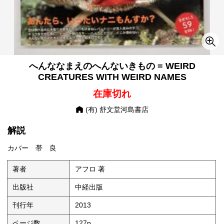
へんななまえのへんないきもの = WEIRD
CREATURES WITH WEIRD NAMES
在庫切れ
(有) 舒文堂河島書店
解説
カバー 帯 良
著者
アフロ 著
出版社
中経出版
刊行年
2013
ページ数
127p