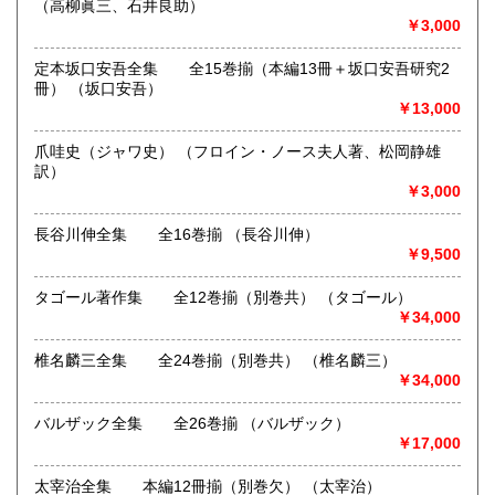
（高柳眞三、石井良助）
定休日：日曜定休 2026年9月9日～13日夏季休業、注文受
香川県
愛媛県
1,440円
1,440円
￥3,000
注・発送できません
高知県
福岡県
定本坂口安吾全集 全15巻揃（本編13冊＋坂口安吾研究2
1,440円
1,710円
書籍の買取について
冊） （坂口安吾）
￥13,000
買取もやっております。ご処分の際はご相談ください
佐賀県
長崎県
1,710円
1,710円
爪哇史（ジャワ史） （フロイン・ノース夫人著、松岡静雄
取り扱い分野
熊本県
大分県
1,710円
1,710円
訳）
-
￥3,000
全集・叢書類・戦前・戦後児童雑誌等
宮崎県
鹿児島県
1,710円
1,710円
長谷川伸全集 全16巻揃 （長谷川伸）
￥9,500
沖縄県
1,810円
タゴール著作集 全12巻揃（別巻共） （タゴール）
￥34,000
椎名麟三全集 全24巻揃（別巻共） （椎名麟三）
￥34,000
バルザック全集 全26巻揃 （バルザック）
￥17,000
太宰治全集 本編12冊揃（別巻欠） （太宰治）