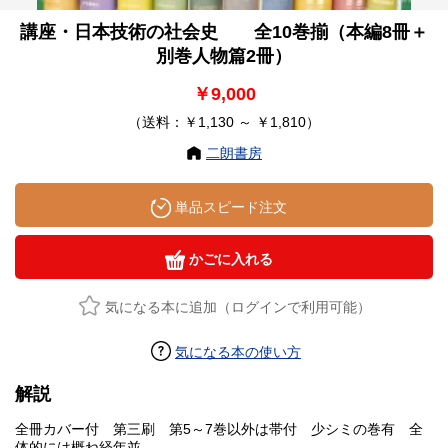
講座・日本技術の社会史 全10巻揃（本編8冊＋
別巻人物篇2冊）
￥9,000
（送料：￥1,130 ～ ￥1,810）
二朗書房
単品スピード注文
かごに入れる
気になる本に追加（ログインで利用可能）
気になる本の使い方
解説
全冊カバー付 第三刷 第5～7巻以外は帯付 少シミの巻有 全
体的には概ね経年並