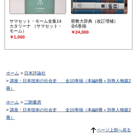
サマセット・モーム全集14
密教大辞典（改訂増補）
カタリーナ
（サマセット・
全6巻揃
モーム）
￥24,000
￥1,000
ホーム
日本評論社
講座・日本技術の社会史 全10巻揃（本編8冊＋別巻人物篇2
冊）
ホーム
二朗書房
講座・日本技術の社会史 全10巻揃（本編8冊＋別巻人物篇2
冊）
ページ上部へ戻る