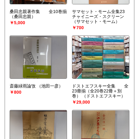
桑田忠親著作集 全10巻揃
サマセット・モーム全集23
（桑田忠親）
チャイニーズ・スクリーン
（サマセット・モーム）
￥5,000
￥700
斎藤緑雨論攷
（池田一彦）
ドストエフスキー全集 全
23冊揃（全20巻22冊＋別
￥800
巻）
（ドストエフスキー）
￥29,000