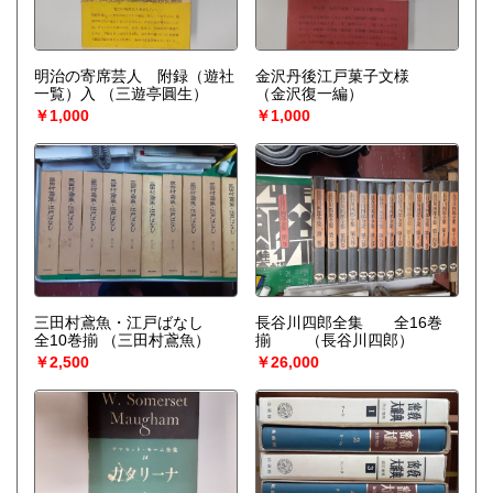
明治の寄席芸人 附録（遊社
金沢丹後江戸菓子文様
一覧）入
（三遊亭圓生）
（金沢復一編）
￥1,000
￥1,000
三田村鳶魚・江戸ばなし
長谷川四郎全集 全16巻
全10巻揃
（三田村鳶魚）
揃
（長谷川四郎）
￥2,500
￥26,000