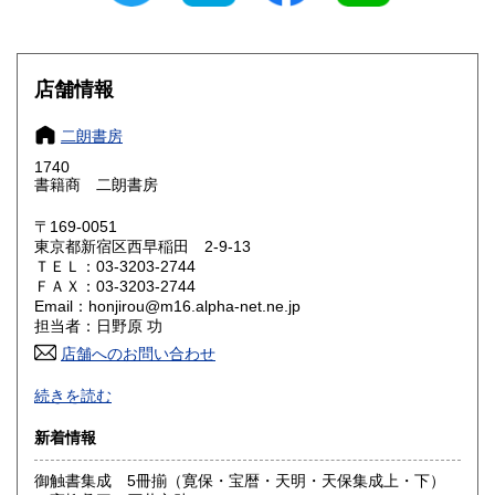
石川県
福井県
1,200円
1,200円
店舗情報
山梨県
長野県
1,200円
1,200円
岐阜県
静岡県
二朗書房
1,200円
1,200円
1740
愛知県
三重県
書籍商 二朗書房
1,200円
1,200円
〒169-0051
滋賀県
京都府
1,310円
1,310円
東京都新宿区西早稲田 2-9-13
ＴＥＬ：03-3203-2744
大阪府
兵庫県
1,310円
1,310円
ＦＡＸ：03-3203-2744
Email：honjirou@m16.alpha-net.ne.jp
奈良県
和歌山県
担当者：日野原 功
1,310円
1,310円
店舗へのお問い合わせ
鳥取県
島根県
1,440円
1,440円
創業70年、早稲田では古くから営業しております
続きを読む
岡山県
広島県
1,440円
1,440円
沿線名：東京メトロ東西線
新着情報
最寄駅：早稲田駅徒歩5分
営業時間：火・木・金・土曜日13:30〜17;30分 月・水曜日
山口県
徳島県
1,440円
1,440円
御触書集成 5冊揃（寛保・宝暦・天明・天保集成上・下）
は14:30〜17:30分