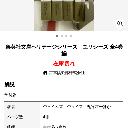
集英社文庫ヘリテージシリーズ ユリシーズ 全4巻
揃
在庫切れ
古本倶楽部株式会社
解説
全初版
著者
ジェイムズ・ジョイス 丸谷才一ほか
ページ数
4冊
状態
中古品（良好）