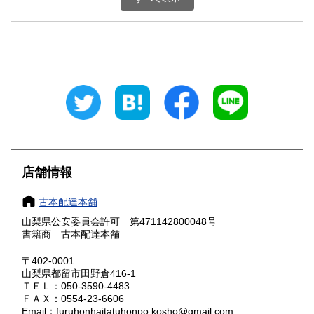
石川県
福井県
800円
800円
山梨県
長野県
800円
800円
岐阜県
静岡県
800円
800円
愛知県
三重県
800円
800円
滋賀県
京都府
800円
800円
大阪府
兵庫県
800円
800円
店舗情報
奈良県
和歌山県
800円
800円
古本配達本舗
山梨県公安委員会許可 第471142800048号
鳥取県
島根県
800円
800円
書籍商 古本配達本舗
岡山県
広島県
800円
800円
〒402-0001
山梨県都留市田野倉416-1
ＴＥＬ：050-3590-4483
山口県
徳島県
800円
800円
ＦＡＸ：0554-23-6606
Email：furuhonhaitatuhonpo.kosho@gmail.com