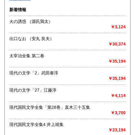
沿線名：-
新着情報
最寄駅：-
営業時間：-
火の誘惑 （源氏鶏太）
定休日：-
￥3,124
書籍の買取について
出口なお （安丸 良夫）
-
￥30,374
太宰治全集 第二卷
取り扱い分野
￥35,194
総記、哲学宗教、歴史、社会科学、自然科学、美術工芸、国
語国文、外国文学、古典籍、近代文献、趣味、外国書、サブ
現代の文学「2」武田泰淳
カルチャー、古書一般（その他）
￥35,194
書籍全般
現代の文学「27」江藤淳
￥4,114
現代国民文学全集「第28巻」直木三十五集
￥3,700
現代国民文学全集4 井上靖集
￥23,194