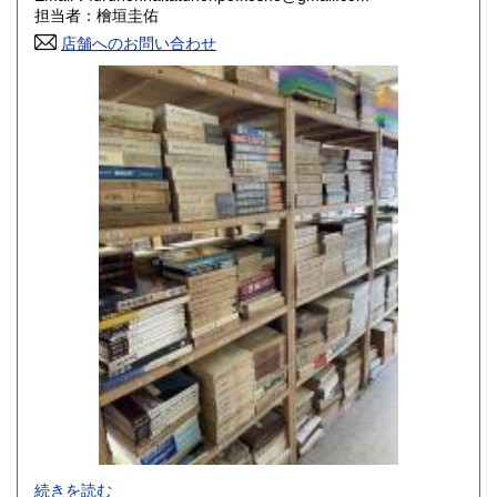
香川県
愛媛県
800円
800円
担当者：檜垣圭佑
店舗へのお問い合わせ
高知県
福岡県
800円
800円
佐賀県
長崎県
800円
800円
熊本県
大分県
800円
800円
宮崎県
鹿児島県
800円
800円
沖縄県
1,500円
-
続きを読む