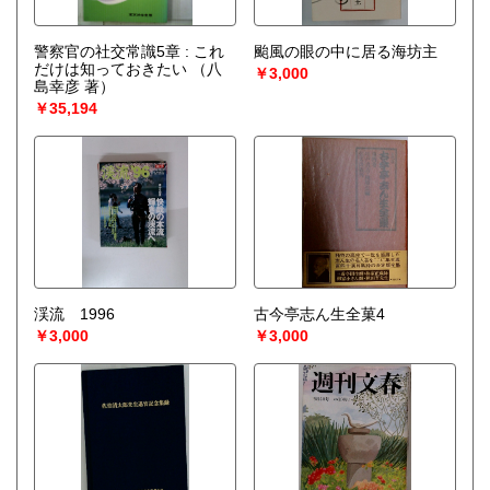
警察官の社交常識5章 : これ
颱風の眼の中に居る海坊主
だけは知っておきたい
（八
￥3,000
島幸彦 著）
￥35,194
渓流 1996
古今亭志ん生全菓4
￥3,000
￥3,000