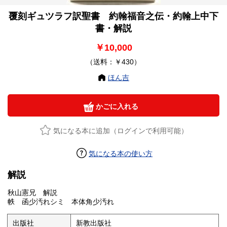
覆刻ギュツラフ訳聖書 約翰福音之伝・約翰上中下
書・解説
￥10,000
（送料：￥430）
ほん吉
かごに入れる
気になる本に追加（ログインで利用可能）
気になる本の使い方
解説
秋山憲兄 解説
帙 函少汚れシミ 本体角少汚れ
出版社
新教出版社