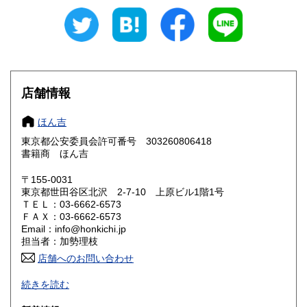
430円
430円
愛知県
三重県
430円
430円
滋賀県
京都府
430円
430円
大阪府
兵庫県
430円
430円
店舗情報
奈良県
和歌山県
430円
430円
ほん吉
東京都公安委員会許可番号 303260806418
鳥取県
島根県
430円
430円
書籍商 ほん吉
岡山県
広島県
430円
430円
〒155-0031
東京都世田谷区北沢 2-7-10 上原ビル1階1号
ＴＥＬ：03-6662-6573
山口県
徳島県
430円
430円
ＦＡＸ：03-6662-6573
Email：info@honkichi.jp
香川県
愛媛県
430円
430円
担当者：加勢理枝
店舗へのお問い合わせ
高知県
福岡県
430円
430円
ごはんの炊き方から人生の危機まで。
続きを読む
出版年を問わず、社会や自分について考える友となる本、生
佐賀県
長崎県
430円
430円
活を豊かにする本を広く扱います。