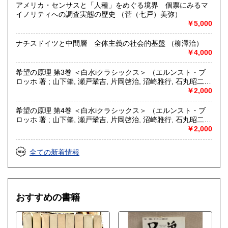
文献、趣味、古書一般（その他）
アメリカ・センサスと「人種」をめぐる境界 個票にみるマ
フェミニズム、クィア・スタディーズ等ジェンダー研究。精
イノリティへの調査実態の歴史 （菅（七戸）美弥）
神医学および福祉。社会科学全般。
￥5,000
ナチスドイツと中間層 全体主義の社会的基盤 （柳澤治）
￥4,000
希望の原理 第3巻 ＜白水iクラシックス＞ （エルンスト・ブ
ロッホ 著 ; 山下肇, 瀬戸鞏吉, 片岡啓治, 沼崎雅行, 石丸昭二,
保坂一夫 訳）
￥2,000
希望の原理 第4巻 ＜白水iクラシックス＞ （エルンスト・ブ
ロッホ 著 ; 山下肇, 瀬戸鞏吉, 片岡啓治, 沼崎雅行, 石丸昭二,
保坂一夫 訳）
￥2,000
全ての新着情報
おすすめの書籍