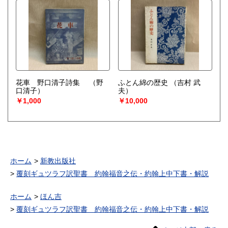
花車 野口清子詩集
（野
ふとん綿の歴史
（吉村 武
口清子）
夫）
￥1,000
￥10,000
ホーム
新教出版社
覆刻ギュツラフ訳聖書 約翰福音之伝・約翰上中下書・解説
ホーム
ほん吉
覆刻ギュツラフ訳聖書 約翰福音之伝・約翰上中下書・解説