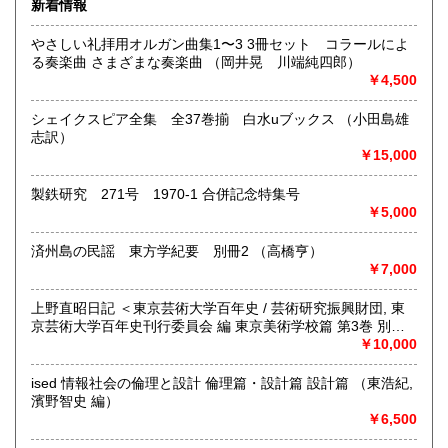
新着情報
熊本県
大分県
430円
430円
沿線名：小田急線/京王井の頭線
やさしい礼拝用オルガン曲集1〜3 3冊セット コラールによ
最寄駅：下北沢駅 南口徒歩3分 「北沢タウンホール」正面
る奏楽曲 さまざまな奏楽曲 （岡井晃 川端純四郎）
宮崎県
鹿児島県
入り口前
430円
430円
￥4,500
営業時間：正午から午後8時
定休日：月曜日
沖縄県
430円
シェイクスピア全集 全37巻揃 白水uブックス （小田島雄
志訳）
書籍の買取について
￥15,000
●店頭買取いたします。営業時間中に直接お持ち下さい。ご予
約等は必要ありません。担当者が留守の場合には、お預かり
製鉄研究 271号 1970-1 合併記念特集号
いたします。
￥5,000
●大量の場合は、出張買取致します。本の所在地、大体の量や
済州島の民謡 東方学紀要 別冊2 （高橋亨）
内容をお知らせ下さい。ご予約の日に現地に担当者が参りま
￥7,000
す。
上野直昭日記 ＜東京芸術大学百年史 / 芸術研究振興財団, 東
●遠方の方、ご多忙の方は、宅配便着払いによる買取もしてお
京芸術大学百年史刊行委員会 編 東京美術学校篇 第3巻 別巻
ります。あらかじめ量や内容をご連絡頂き、当店から送付致
＞ （上野直昭 著）
￥10,000
します必要書類・伝票をご利用下さい。お支払いは指定口座
への振込、店頭支払をお選び頂けます。
ised 情報社会の倫理と設計 倫理篇・設計篇 設計篇 （東浩紀,
濱野智史 編）
取り扱い分野
￥6,500
哲学宗教、社会科学、自然科学、美術工芸、外国文学、近代