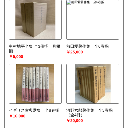
中村地平全集 全3冊揃 月報
前田愛著作集 全6巻揃
揃
￥25,000
￥5,000
イギリス古典選集 全8巻揃
河野六郎著作集 全3巻揃
（全4冊）
￥16,000
￥20,000