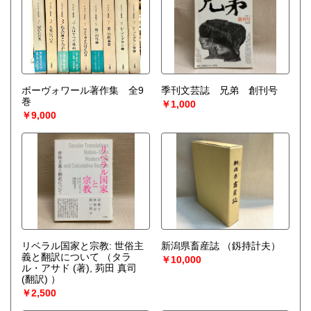
ボーヴォワール著作集 全9
季刊文芸誌 兄弟 創刊号
巻
￥1,000
￥9,000
リベラル国家と宗教: 世俗主
新潟県畜産誌
（釼持計夫）
義と翻訳について
（タラ
￥10,000
ル・アサド (著), 茢田 真司
(翻訳) ）
￥2,500