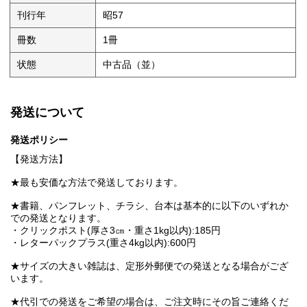
刊行年
昭57
冊数
1冊
状態
中古品（並）
発送について
発送ポリシー
【発送方法】
★最も安価な方法で発送しております。
★書籍、パンフレット、チラシ、台本は基本的に以下のいずれか
での発送となります。
・クリックポスト(厚さ3㎝・重さ1kg以内):185円
・レターパックプラス(重さ4kg以内):600円
★サイズの大きい雑誌は、定形外郵便での発送となる場合がござ
います。
★代引での発送をご希望の場合は、ご注文時にその旨ご連絡くだ