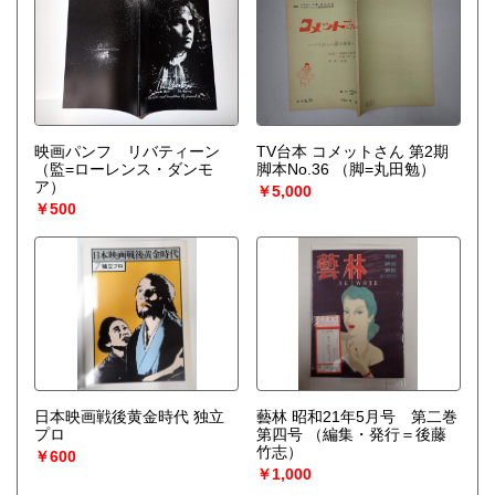
映画パンフ リバティーン
TV台本 コメットさん 第2期
（監=ローレンス・ダンモ
脚本No.36
（脚=丸田勉）
ア）
￥5,000
￥500
日本映画戦後黄金時代 独立
藝林 昭和21年5月号 第二巻
プロ
第四号
（編集・発行＝後藤
竹志）
￥600
￥1,000