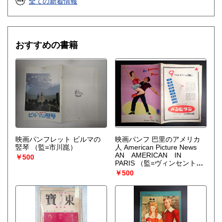
全ての新着情報
おすすめの書籍
映画パンフレット ビルマの
映画パンフ 巴里のアメリカ
竪琴
（監=市川崑）
人 American Picture News
AN AMERICAN IN
￥500
PARIS
（監=ヴィンセント・
ミネリ）
￥500