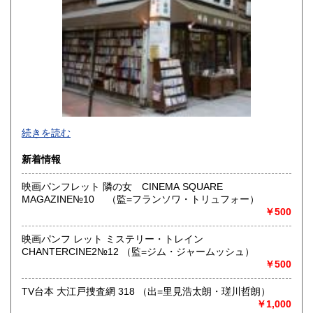
続きを読む
新着情報
映画パンフレット 隣の女 CINEMA SQUARE
MAGAZINE№10 （監=フランソワ・トリュフォー）
映画・演劇・演芸の専門古書店です。シナリオ・戯曲をはじ
￥500
め、映画演劇関連書籍・雑誌・パンフレット・チラシ・ポス
ター・前売り半券・色紙などを豊富に取り揃えております。
映画パンフ レット ミステリー・トレイン
歌舞伎・落語・邦楽などのＣＤ・ＤＶＤ・カセットテープ・
CHANTERCINE2№12 （監=ジム・ジャームッシュ）
襲名披露等の引出物や手拭・扇子なども扱っています。映画
￥500
やTV、舞台の台本や資料も扱っています。専門以外の商品も
扱っています。
TV台本 大江戸捜査網 318 （出=里見浩太朗・瑳川哲朗）
￥1,000
沿線名：都営新宿・三田線 東京メトロ半蔵門線