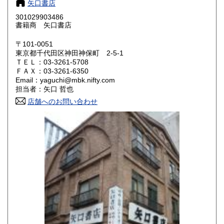
185円
185円
矢口書店
301029903486
鳥取県
島根県
185円
185円
書籍商 矢口書店
岡山県
広島県
185円
185円
〒101-0051
東京都千代田区神田神保町 2-5-1
ＴＥＬ：03-3261-5708
山口県
徳島県
185円
185円
ＦＡＸ：03-3261-6350
Email：yaguchi@mbk.nifty.com
香川県
愛媛県
185円
185円
担当者：矢口 哲也
店舗へのお問い合わせ
高知県
福岡県
185円
185円
佐賀県
長崎県
185円
185円
熊本県
大分県
185円
185円
宮崎県
鹿児島県
185円
185円
沖縄県
185円