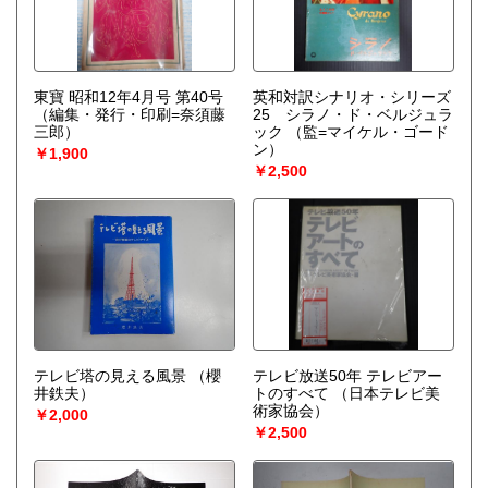
東寶 昭和12年4月号 第40号
英和対訳シナリオ・シリーズ
（編集・発行・印刷=奈須藤
25 シラノ・ド・ベルジュラ
三郎）
ック
（監=マイケル・ゴード
ン）
￥1,900
￥2,500
テレビ塔の見える風景
（櫻
テレビ放送50年 テレビアー
井鉄夫）
トのすべて
（日本テレビ美
術家協会）
￥2,000
￥2,500