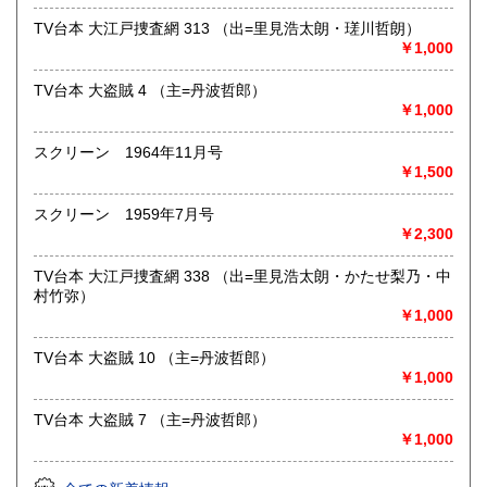
最寄駅：神保町駅 A6出口より徒歩1分
営業時間：月～土:10:30～18:30/日・祝:11:30～17:30
TV台本 大江戸捜査網 313 （出=里見浩太朗・瑳川哲朗）
定休日：不定休
￥1,000
書籍の買取について
TV台本 大盗賊 4 （主=丹波哲郎）
￥1,000
只今買取強化中です。
ご蔵書の整理・またご家族の大切な本の処分は当店をご利用
スクリーン 1964年11月号
ください。
￥1,500
出張買取も致します、古書に関する事なら何でもお気軽にご
相談ください。当店専門以外の古書全般、各種専門ジャンル
スクリーン 1959年7月号
の書籍も買取いたします
￥2,300
買取の値段を前もって知りたい方は、リストをお送りくださ
い。簡単な査定をお知らせします。(現物を拝見していないの
TV台本 大江戸捜査網 338 （出=里見浩太朗・かたせ梨乃・中
で確実な価格ではありません。)
村竹弥）
まずはお問い合わせください。
￥1,000
取り扱い分野
TV台本 大盗賊 10 （主=丹波哲郎）
￥1,000
趣味、サブカルチャー、古書一般（その他）
TV台本 大盗賊 7 （主=丹波哲郎）
￥1,000