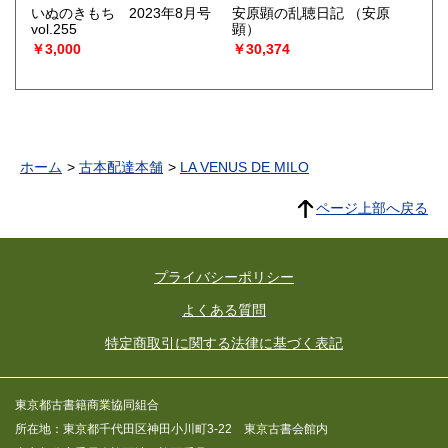
いぬのきもち 2023年8月号
安原顕の乱聴日記
（安原
vol.255
顕）
￥3,000
￥30,374
ホーム
古本配達本舗
LA VENUS DE MILO
ページ上部へ戻る
プライバシーポリシー
よくある質問
特定商取引に関する法律に基づく表記
東京都古書籍商業協同組合
所在地：東京都千代田区神田小川町3-22 東京古書会館内