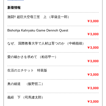
沿線名：-
新着情報
最寄駅：-
営業時間：-
激闘!! 超巨大空母三笠 上 （草薙圭一郎）
定休日：-
￥3,000
書籍の買取について
Bishohja Kahryaku Game Dennoh Quest
￥3,000
-
なぜ、 国際教養大学で人材は育つのか （中嶋嶺雄）
取り扱い分野
￥3,000
総記、哲学宗教、歴史、社会科学、自然科学、美術工芸、国
語国文、外国文学、古典籍、近代文献、趣味、外国書、サブ
愛の確かさを求めて （粕谷甲一）
カルチャー、古書一般（その他）
￥3,000
書籍全般
生活のエチケット 特装版
￥3,000
奥の細道 （飯野哲二）
￥3,000
義経 下 （司馬遼太郎）
￥3,000