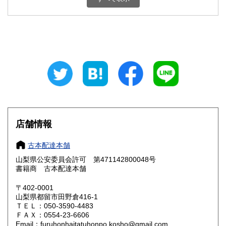
石川県
福井県
800円
800円
山梨県
長野県
800円
800円
岐阜県
静岡県
800円
800円
愛知県
三重県
800円
800円
滋賀県
京都府
800円
800円
大阪府
兵庫県
800円
800円
店舗情報
奈良県
和歌山県
800円
800円
古本配達本舗
山梨県公安委員会許可 第471142800048号
鳥取県
島根県
800円
800円
書籍商 古本配達本舗
岡山県
広島県
800円
800円
〒402-0001
山梨県都留市田野倉416-1
ＴＥＬ：050-3590-4483
山口県
徳島県
800円
800円
ＦＡＸ：0554-23-6606
Email：furuhonhaitatuhonpo.kosho@gmail.com