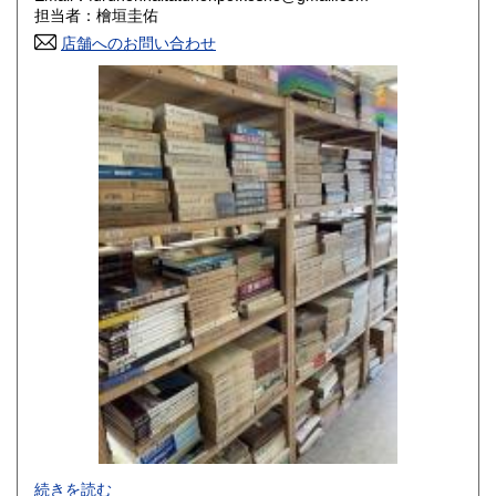
香川県
愛媛県
800円
800円
担当者：檜垣圭佑
店舗へのお問い合わせ
高知県
福岡県
800円
800円
佐賀県
長崎県
800円
800円
熊本県
大分県
800円
800円
宮崎県
鹿児島県
800円
800円
沖縄県
1,500円
-
続きを読む