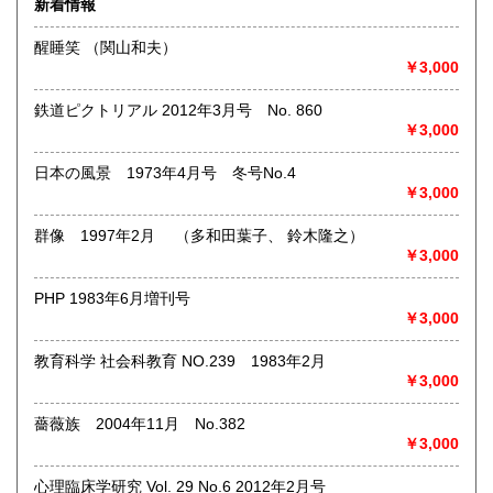
新着情報
術・アート・建築・書道・理工学・東洋医学・ビジネス書・
武道・山岳・オカルト・幻想文学・サブカルチャー・70年
醒睡笑 （関山和夫）
代、80年代アイドル・アニメ・漫画・雑誌・アダルト・マニ
￥3,000
ア】などオールジャンルを専門スタッフが高額査定
◎メディア商品【ジャズ・ロック・クラシック・映画・アニ
鉄道ピクトリアル 2012年3月号 No. 860
メ・ゲーム・声優・アイドル・ビジネス・アダルト・車・バ
￥3,000
イク・鉄道・レトロ系】などのCD、DVD、Blu-ray、LP、
EP、カセット、ポスター、おもちゃ、グッズ、パンフレット
日本の風景 1973年4月号 冬号No.4
などマニアックなものを中心に高価買取
￥3,000
◎その他【骨董品・美術品・仏教美術・中国美術・切手・エ
群像 1997年2月 （多和田葉子、 鈴木隆之）
ンタイア・和本・漢籍・戦争㊙︎資料・書道具・茶道具・戦前
￥3,000
絵はがき・鳥瞰図・古地図・浮世絵・軸・拓本・印譜・エロ
グロ】など古いものの中には希少価値の高いものも多数ござ
PHP 1983年6月増刊号
いますので価値がないと処分される前に是非 ｢古本倶楽部｣ま
￥3,000
で、お問い合わせ下さい
教育科学 社会科教育 NO.239 1983年2月
沿線名：-
￥3,000
最寄駅：-
営業時間：-
定休日：-
薔薇族 2004年11月 No.382
￥3,000
書籍の買取について
心理臨床学研究 Vol. 29 No.6 2012年2月号