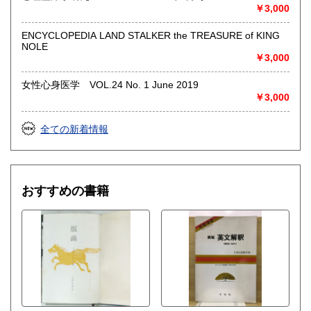
◎出張買取◎
￥3,000
○出張費無料
○出張買取は通常、東海圏のみ
ENCYCLOPEDIA LAND STALKER the TREASURE of KING
NOLE
※お売り頂ける本の量や質が見込める場合は関東〜近畿エリ
￥3,000
ア要相談
例
女性心身医学 VOL.24 No. 1 June 2019
【1000冊以上の専門書やマニア書籍がある】
￥3,000
【大学の研究室の整理】
【遺品整理で古い紙モノや道具など価値の有無が分からない
ものがある】
全ての新着情報
【神社仏閣、蔵の整理、中国古典籍など査定にかなりの専門
知識を要する】
場合などお気軽にご相談ください。
-------------------------------------------
おすすめの書籍
買取専用ダイヤル
050-3698-2626
-------------------------------------------
◎宅配買取◎
○30点より宅配送料無料
○梱包用ダンボールの無料送付可能
○買取金額の概算が知りたい方は、事前査定のサービスもぜひ
ご活用下さい。