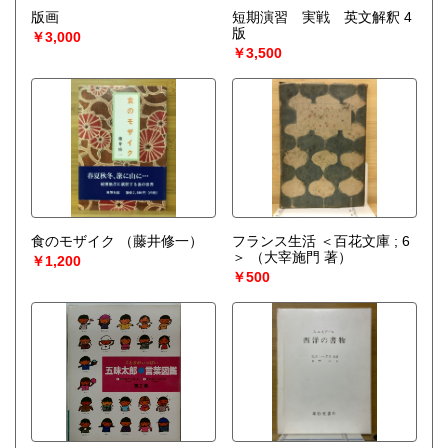
宅配買取送付先
版画
短期演習 実戦 英文解釈 4
----------------------------------------
版
￥3,000
501-0224
￥3,500
岐阜県瑞穂市稲里197-1
古本倶楽部 宅配買取受付係
058-322-2366
----------------------------------------
取り扱い分野
-
オールジャンル、戦前紙モノ、古典籍
食のモザイク
（藤井修一）
フランス生活 ＜百花文庫 ; 6
＞
（大宰施門 著）
￥1,200
￥500