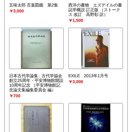
五味太郎 言葉図鑑 第2集
西洋の書物 エズデイルの書
誌学概説 訂正版
（ストーク
￥3,000
ス 改訂 高野彰 訳）
￥1,500
日本古代学論集 : 古代学協会
EXILE 2013年1月号
創立25周年・平安博物館開設
￥3,000
10周年記念
（平安博物館記
念論文集編集委員会 編）
￥700