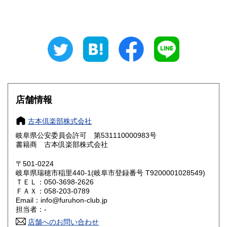
山梨県
長野県
800円
800円
岐阜県
静岡県
800円
800円
愛知県
三重県
800円
800円
滋賀県
京都府
800円
800円
大阪府
兵庫県
800円
800円
店舗情報
奈良県
和歌山県
800円
800円
古本倶楽部株式会社
岐阜県公安委員会許可 第531110000983号
鳥取県
島根県
800円
800円
書籍商 古本倶楽部株式会社
岡山県
広島県
800円
800円
〒501-0224
岐阜県瑞穂市稲里440-1(岐阜市登録番号 T9200001028549)
ＴＥＬ：050-3698-2626
山口県
徳島県
800円
800円
ＦＡＸ：058-203-0789
Email：info@furuhon-club.jp
香川県
愛媛県
800円
800円
担当者：-
店舗へのお問い合わせ
高知県
福岡県