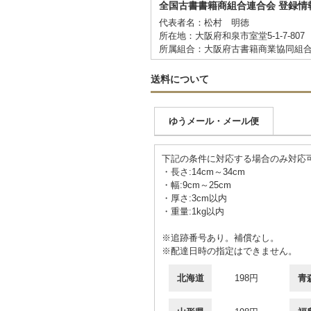
全国古書書籍商組合連合会 登録情
代表者名：松村 明徳
所在地：大阪府和泉市室堂5-1-7-807
所属組合：大阪府古書籍商業協同組
送料について
ゆうメール・メール便
下記の条件に対応する場合のみ対応
・長さ:14cm～34cm
・幅:9cm～25cm
・厚さ:3cm以内
・重量:1kg以内
※追跡番号あり。補償なし。
※配達日時の指定はできません。
北海道
198円
青