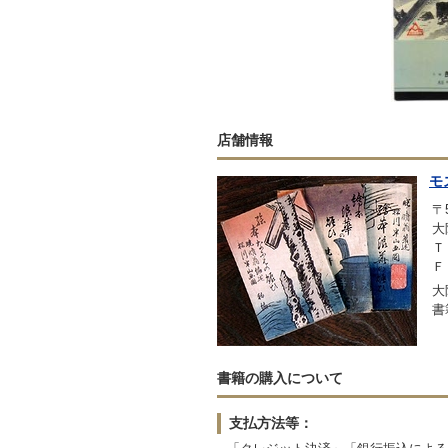
店舗情報
モ
〒5
大
Ｔ
Ｆ
大
書
書籍の購入について
支払方法等：