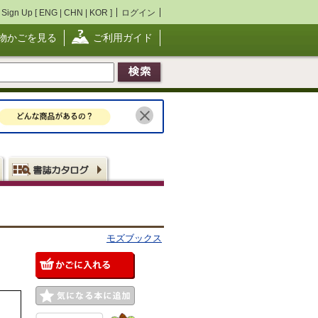
Sign Up [
ENG
|
CHN
|
KOR
]
ログイン
物かごを見る
ご利用ガイド
モズブックス