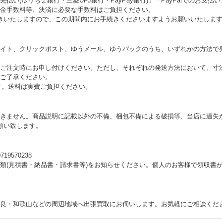
払い(ゆうちょ銀行・三菱UFJ銀行・PayPay銀行)」「PayPalでのお支
金手数料等、決済に必要な手数料はご負担ください。
きいたしますので、この期間内にお手続きくださいますようお願いいたしま
イト、クリックポスト、ゆうメール、ゆうパックのうち、いずれかの方法で
ご注文時にお申し付けください。ただし、それぞれの発送方法において、寸
ご了承ください。
す。送料は実費ご負担ください。
きません。商品説明に記載以外の不備、梱包不備による破損等、当店に過失
願い致します。
9570238
類(見積書・納品書・請求書等)をお知らせください。個人のお客様で領収書
・和歌山などの周辺地域へ出張買取にお伺いします。お気軽にご相談ください。電話