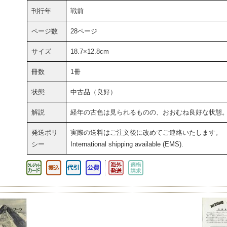
刊行年
戦前
ページ数
28ページ
サイズ
18.7×12.8cm
冊数
1冊
状態
中古品（良好）
解説
経年の古色は見られるものの、おおむね良好な状態
発送ポリ
実際の送料はご注文後に改めてご連絡いたします。
シー
International shipping available (EMS).