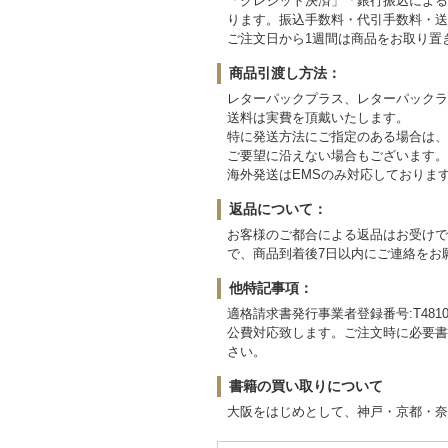
「クレジット決済」「銀行振込による先
ります。振込手数料・代引手数料・送
ご注文日から1週間は商品をお取り置
商品引渡し方法：
レターパックプラス、レターパックラ
送料は実費を頂戴いたします。
特に発送方法にご指定のある場合は、
ご要望に沿えない場合もございます。
海外発送はEMSのみ対応しておりま
返品について：
お客様のご都合による返品はお受けで
で、商品到着後7日以内にご連絡をお
他特記事項：
適格請求書発行事業者登録番号:T481071
公費対応致します。ご注文時に必要書
さい。
書籍の買い取りについて
大阪をはじめとして、神戸・京都・奈良