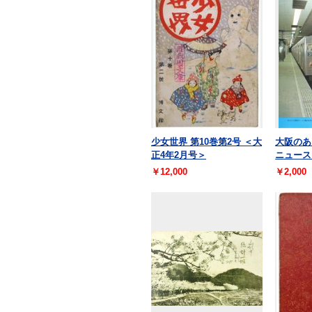
少女世界 第10巻第2号 ＜大
大阪のあし
正4年2月号＞
ニュース
￥12,000
￥2,000