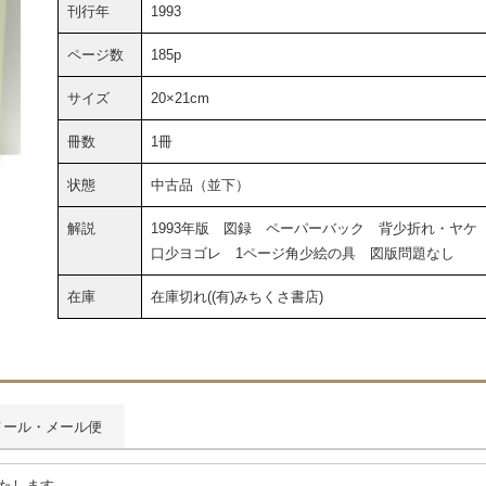
刊行年
1993
ページ数
185p
サイズ
20×21cm
冊数
1冊
状態
中古品（並下）
解説
1993年版 図録 ペーパーバック 背少折れ・ヤケ
口少ヨゴレ 1ページ角少絵の具 図版問題なし
在庫
在庫切れ((有)みちくさ書店)
メール・メール便
いたします