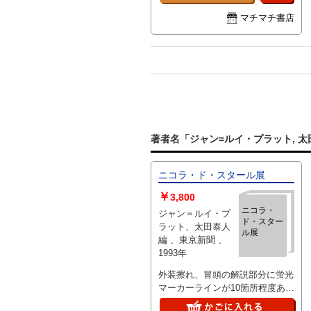
マチマチ書店
著者名「ジャン=ルイ・プラット, 
ニコラ・ド・スタール展
￥
3,800
ニコラ・
ジャン＝ルイ・プ
ド・スター
ラット、太田泰人
ル展
編 、東京新聞 、
1993年
外装擦れ、冒頭の解説部分に蛍光
マーカーラインが10箇所程度あ
り。図版に伴う解説には線引きは