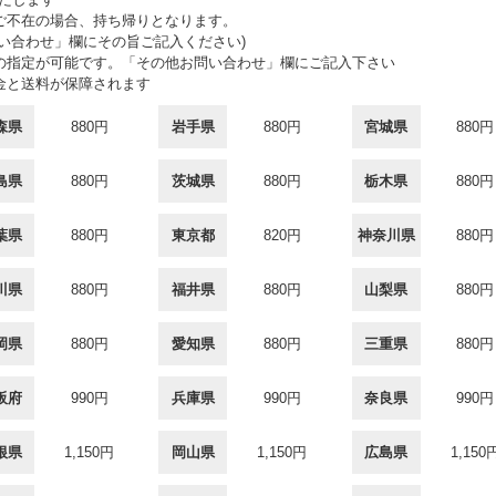
ご不在の場合、持ち帰りとなります。
い合わせ」欄にその旨ご記入ください)
の指定が可能です。「その他お問い合わせ」欄にご記入下さい
金と送料が保障されます
森県
880円
岩手県
880円
宮城県
880円
島県
880円
茨城県
880円
栃木県
880円
葉県
880円
東京都
820円
神奈川県
880円
川県
880円
福井県
880円
山梨県
880円
岡県
880円
愛知県
880円
三重県
880円
阪府
990円
兵庫県
990円
奈良県
990円
根県
1,150円
岡山県
1,150円
広島県
1,150