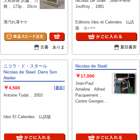
大島辰雄 訳編 、六
Nicolas De Stael Jean-Pierre
興 、173p 、20cm
Jouffroy 、1981
薄汚れ薄ヤケ
Editions Ides et Calendes 仏語
版 カバー
古書 ありま
夏目書房
ニコラ・ド・スタール
Nicolas de Staël
Nicolas de Stael: Dans Son
￥
17,000
Atelier
Jean-Paul
￥
4,500
[書影]
Ameline Alfred
Antoine Tudal 、2003
Pacquement 、
Centre Georges
Pompidou 、2003
、1冊
Ides Et Calendes 仏語版