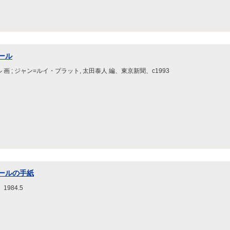
ール
画 ; ジャン=ルイ・プラット, 太田泰人 編、東京新聞、c1993
ールの手紙
984.5