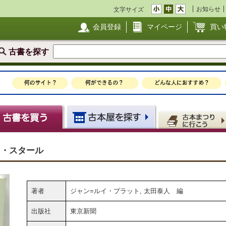
お知らせ
文字サイズ
会員登録
マイページ
買い
古書を探す
ラ・ド・スタール
著者
ジャン=ルイ・プラット, 太田泰人 編
出版社
東京新聞