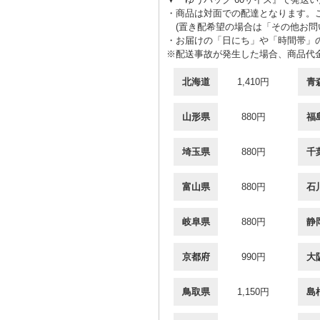
・商品は対面での配達となります。
(置き配希望の場合は「その他お問
・お届けの「日にち」や「時間帯」
※配送事故が発生した場合、商品代
北海道
1,410円
青
山形県
880円
福
埼玉県
880円
千
富山県
880円
石
岐阜県
880円
静
京都府
990円
大
鳥取県
1,150円
島