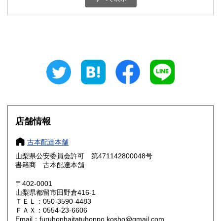
石川県
福井県
800円
800円
山梨県
長野県
800円
800円
岐阜県
静岡県
800円
800円
愛知県
三重県
800円
800円
滋賀県
京都府
800円
800円
大阪府
兵庫県
800円
800円
店舗情報
奈良県
和歌山県
800円
800円
古本配達本舗
山梨県公安委員会許可 第471142800048号
鳥取県
島根県
800円
800円
書籍商 古本配達本舗
岡山県
広島県
800円
800円
〒402-0001
山梨県都留市田野倉416-1
ＴＥＬ：050-3590-4483
山口県
徳島県
800円
800円
ＦＡＸ：0554-23-6606
Email：furuhonhaitatuhonpo.kosho@gmail.com