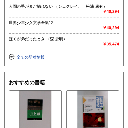
人間の手がまだ触れない （シェクレイ、 松浦 康有）
￥40,294
世界少年少女文学全集12
￥40,294
ぼくが弟だったとき （森 忠明）
￥35,474
全ての新着情報
おすすめの書籍