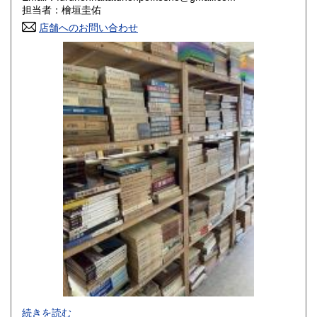
香川県
愛媛県
800円
800円
担当者：檜垣圭佑
店舗へのお問い合わせ
高知県
福岡県
800円
800円
佐賀県
長崎県
800円
800円
熊本県
大分県
800円
800円
宮崎県
鹿児島県
800円
800円
沖縄県
1,500円
-
続きを読む