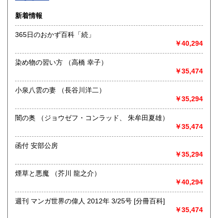
沿線名：-
新着情報
最寄駅：-
営業時間：-
365日のおかず百科「続」
定休日：-
￥40,294
書籍の買取について
染め物の習い方 （高橋 幸子）
-
￥35,474
小泉八雲の妻 （長谷川洋二）
取り扱い分野
￥35,294
総記、哲学宗教、歴史、社会科学、自然科学、美術工芸、国
語国文、外国文学、古典籍、近代文献、趣味、外国書、サブ
闇の奥 （ジョウゼフ・コンラッド、 朱牟田夏雄）
カルチャー、古書一般（その他）
￥35,474
書籍全般
函付 安部公房
￥35,294
煙草と悪魔 （芥川 龍之介）
￥40,294
週刊 マンガ世界の偉人 2012年 3/25号 [分冊百科]
￥35,474