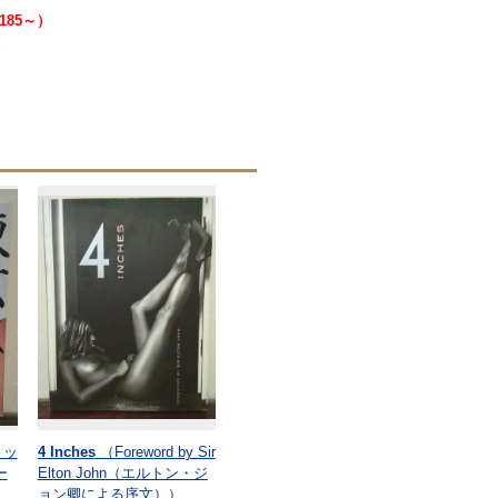
185～）
）
リッ
4 Inches
（Foreword by Sir
ー
Elton John（エルトン・ジ
ッ
ョン卿による序文））