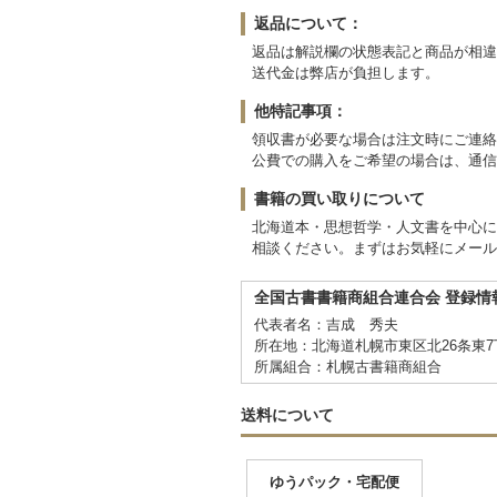
返品について：
返品は解説欄の状態表記と商品が相違
送代金は弊店が負担します。
他特記事項：
領収書が必要な場合は注文時にご連絡
公費での購入をご希望の場合は、通信
書籍の買い取りについて
北海道本・思想哲学・人文書を中心に
相談ください。まずはお気軽にメールyosinar
全国古書書籍商組合連合会 登録情
代表者名：吉成 秀夫
所在地：北海道札幌市東区北26条東7丁
所属組合：札幌古書籍商組合
送料について
ゆうパック・宅配便