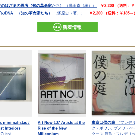
学のはざまの思考（知の革命家たち）
（澤田直（著））
￥2,200 （送料：￥
のDNA （知の革命家たち）
（塚原史（著））
￥2,200 （送料：￥185～
新着情報
es minimalistas /
Art Now 137 Artists at the
東京は僕の庭
（フレデ
st Interiors
Rise of the New
ク・ボワレ, ブノワ・ペ
 Cuito）
Millennium
タース 原作 ; フレデリ