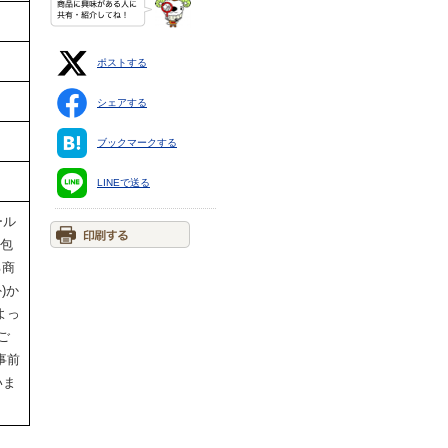
ポストする
シェアする
ブックマークする
LINEで送る
ール
梱包
る商
)か
よっ
ご
事前
いま