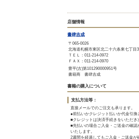
店舗情報
書肆吉成
〒065-0026
北海道札幌市東区北二十六条東七丁目3-
ＴＥＬ：011-214-0972
ＦＡＸ：011-214-0970
豊平(古)第101290000951号
書籍商 書肆吉成
書籍の購入について
支払方法等：
直接メールでのご注文も承ります。
●前払いかクレジット払いか代金引換
■クレジットは決済手続きをいただき
■先払いの場合ご入金・ご送金の確認
いたします。
2週間を経過してもご入金・ご送金が