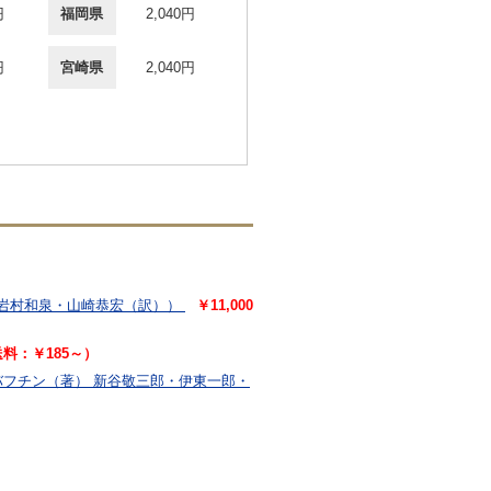
円
福岡県
2,040円
円
宮崎県
2,040円
岩村和泉・山崎恭宏（訳））
￥11,000
（送料：￥185～）
バフチン（著） 新谷敬三郎・伊東一郎・
）