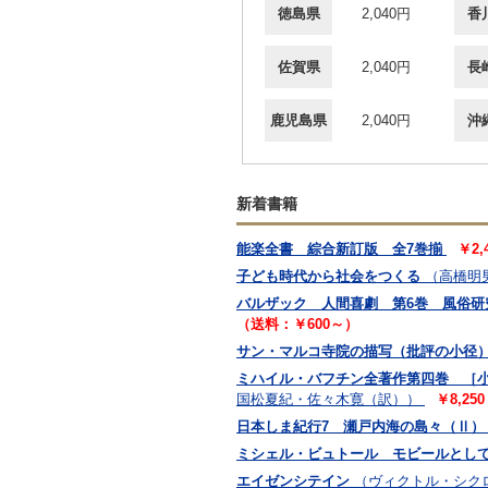
徳島県
2,040円
香
佐賀県
2,040円
長
鹿児島県
2,040円
沖
新着書籍
能楽全書 綜合新訂版 全7巻揃
￥2,
子ども時代から社会をつくる
（高橋明
バルザック 人間喜劇 第6巻 風俗研
（送料：￥600～）
サン・マルコ寺院の描写（批評の小径
ミハイル・バフチン全著作第四巻 ［小
国松夏紀・佐々木寛（訳））
￥8,25
日本しま紀行7 瀬戸内海の島々（Ⅱ）
ミシェル・ビュトール モビールとし
エイゼンシテイン
（ヴィクトル・シク