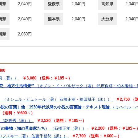
川県
2,040円
愛媛県
2,040円
高知県
2,040
崎県
2,040円
熊本県
2,040円
大分県
2,040
縄県
2,050円
400
男（著））
￥3,080 （送料：￥185～）
究 地方生活情景**
（オノレ・ド・バルザック（著） 私市保彦・柏木隆雄・
）
（ミシェル・ビュトール（著） 石橋正孝・福田桃子（訳））
￥2,750 
説の言葉］他 1930年代以降の小説の言葉論・テキスト理論
（ミハイル・
0 （送料：￥600～）
（乾政秀（著））
￥3,520 （送料：￥185～）
ての書物（知の革命家たち）
（石橋正孝（著））
￥2,200 （送料：￥185～
ロフスキー（著） 佐藤千登勢（訳））
￥7,700 （送料：￥600～）