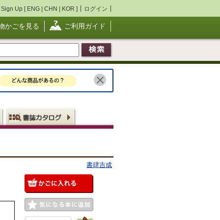
Sign Up [
ENG
|
CHN
|
KOR
]
ログイン
物かごを見る
ご利用ガイド
書肆吉成