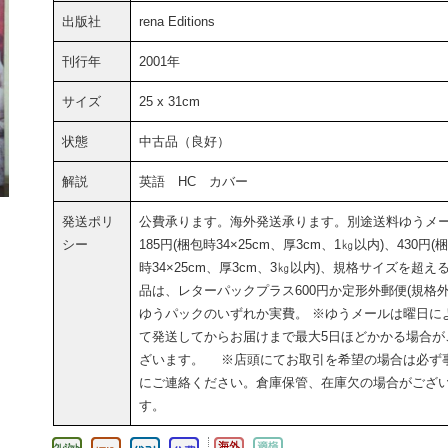
出版社
rena Editions
刊行年
2001年
サイズ
25 x 31cm
状態
中古品（良好）
解説
英語 HC カバー
発送ポリ
公費承ります。海外発送承ります。別途送料ゆうメ
シー
185円(梱包時34×25cm、厚3cm、1㎏以内)、430円(
時34×25cm、厚3cm、3㎏以内)、規格サイズを超え
品は、レターパックプラス600円か定形外郵便(規格外
ゆうパックのいずれか実費。 ※ゆうメールは曜日に
て発送してからお届けまで最大5日ほどかかる場合が
ざいます。 ※店頭にてお取引を希望の場合は必ず
にご連絡ください。倉庫保管、在庫欠の場合がござ
す。