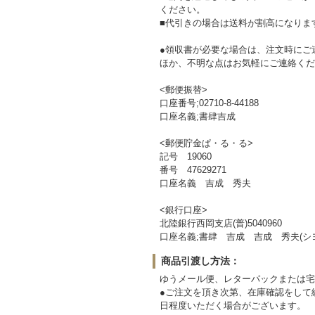
ください。
■代引きの場合は送料が割高になりま
●領収書が必要な場合は、注文時にご
ほか、不明な点はお気軽にご連絡くだ
<郵便振替>
口座番号;02710-8-44188
口座名義;書肆吉成
<郵便貯金ぱ・る・る>
記号 19060
番号 47629271
口座名義 吉成 秀夫
<銀行口座>
北陸銀行西岡支店(普)5040960
口座名義;書肆 吉成 吉成 秀夫(シ
商品引渡し方法：
ゆうメール便、レターパックまたは宅
●ご注文を頂き次第、在庫確認をして
日程度いただく場合がございます。