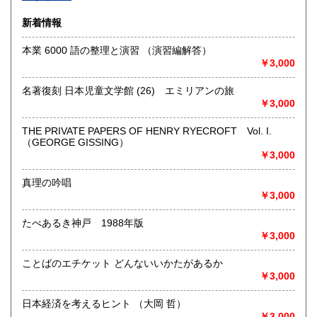
沿線名：-
新着情報
最寄駅：-
営業時間：-
本業 6000 語の整理と演習 （演習編解答）
定休日：-
￥3,000
書籍の買取について
名著復刻 日本児童文学館 (26) エミリアンの旅
-
￥3,000
THE PRIVATE PAPERS OF HENRY RYECROFT Vol. I.
取り扱い分野
（GEORGE GISSING）
総記、哲学宗教、歴史、社会科学、自然科学、美術工芸、国
￥3,000
語国文、外国文学、古典籍、近代文献、趣味、外国書、サブ
カルチャー、古書一般（その他）
真理の吟唱
書籍全般
￥3,000
たべあるき神戸 1988年版
￥3,000
ことばのエチケット どんないいかたがあるか
￥3,000
日本経済を考えるヒント （大岡 哲）
￥3,000