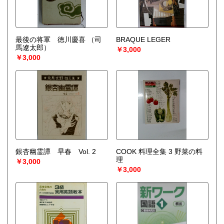
最後の将軍 徳川慶喜
（司
BRAQUE LEGER
馬遼太郎）
￥3,000
￥3,000
銀杏幽霊譚 早春 Vol. 2
COOK 料理全集 3 野菜の料
理
￥3,000
￥3,000