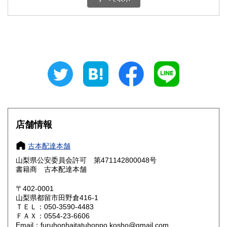
石川県
福井県
800円
800円
山梨県
長野県
800円
800円
岐阜県
静岡県
800円
800円
愛知県
三重県
800円
800円
滋賀県
京都府
800円
800円
大阪府
兵庫県
800円
800円
店舗情報
奈良県
和歌山県
800円
800円
古本配達本舗
山梨県公安委員会許可 第471142800048号
鳥取県
島根県
800円
800円
書籍商 古本配達本舗
岡山県
広島県
800円
800円
〒402-0001
山梨県都留市田野倉416-1
ＴＥＬ：050-3590-4483
山口県
徳島県
800円
800円
ＦＡＸ：0554-23-6606
Email：furuhonhaitatuhonpo.kosho@gmail.com