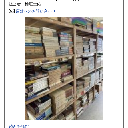
香川県
愛媛県
800円
800円
担当者：檜垣圭佑
店舗へのお問い合わせ
高知県
福岡県
800円
800円
佐賀県
長崎県
800円
800円
熊本県
大分県
800円
800円
宮崎県
鹿児島県
800円
800円
沖縄県
1,500円
-
続きを読む