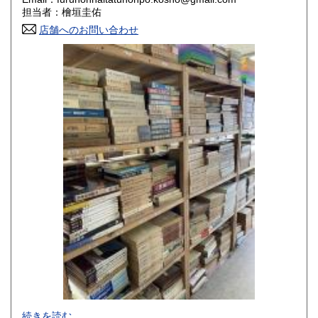
香川県
愛媛県
800円
800円
担当者：檜垣圭佑
店舗へのお問い合わせ
高知県
福岡県
800円
800円
佐賀県
長崎県
800円
800円
熊本県
大分県
800円
800円
宮崎県
鹿児島県
800円
800円
沖縄県
1,500円
-
続きを読む