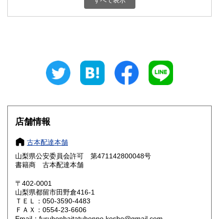
すべて表示
石川県
福井県
800円
800円
山梨県
長野県
800円
800円
岐阜県
静岡県
800円
800円
愛知県
三重県
800円
800円
滋賀県
京都府
800円
800円
大阪府
兵庫県
800円
800円
店舗情報
奈良県
和歌山県
800円
800円
古本配達本舗
山梨県公安委員会許可 第471142800048号
鳥取県
島根県
800円
800円
書籍商 古本配達本舗
岡山県
広島県
800円
800円
〒402-0001
山梨県都留市田野倉416-1
ＴＥＬ：050-3590-4483
山口県
徳島県
800円
800円
ＦＡＸ：0554-23-6606
Email：furuhonhaitatuhonpo.kosho@gmail.com