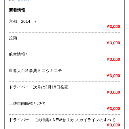
沿線名：-
新着情報
最寄駅：-
営業時間：-
京都 2014 7
定休日：-
￥3,000
書籍の買取について
拉麺
-
￥3,000
航空情報7
取り扱い分野
￥3,000
総記、哲学宗教、歴史、社会科学、自然科学、美術工芸、国
語国文、外国文学、古典籍、近代文献、趣味、外国書、サブ
世界大百科事典 8 コウキコテ
カルチャー、古書一般（その他）
￥3,000
書籍全般
ドライバー 次号は3月18日発売
￥3,000
土佐自由民権と現代
￥3,000
ドライバー 〈大特集> NEWセリカ スカイラインのすべて
￥3,000