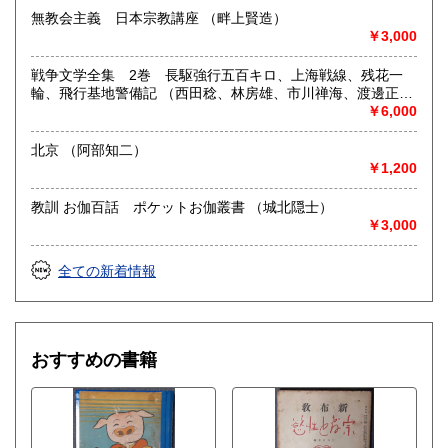
無教会主義 日本宗教講座 （畔上賢造）
￥3,000
戦争文学全集 2巻 長駆強行五百キロ、上海戦線、残花一
輪、飛行基地警備記 （西田稔、林房雄、市川禅海、渡邊正
治）
￥6,000
北京 （阿部知二）
￥1,200
教訓 お伽百話 ポケットお伽叢書 （城北隠士）
￥3,000
全ての新着情報
おすすめの書籍