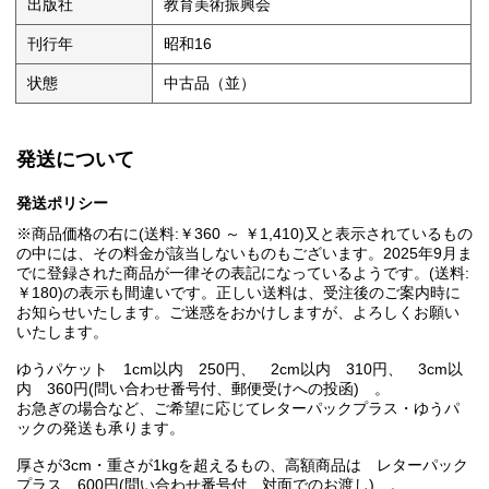
出版社
教育美術振興会
刊行年
昭和16
状態
中古品（並）
発送について
発送ポリシー
※商品価格の右に(送料:￥360 ～ ￥1,410)又と表示されているもの
の中には、その料金が該当しないものもございます。2025年9月ま
でに登録された商品が一律その表記になっているようです。(送料:
￥180)の表示も間違いです。正しい送料は、受注後のご案内時に
お知らせいたします。ご迷惑をおかけしますが、よろしくお願い
いたします。
ゆうパケット 1cm以内 250円、 2cm以内 310円、 3cm以
内 360円(問い合わせ番号付、郵便受けへの投函) 。
お急ぎの場合など、ご希望に応じてレターパックプラス・ゆうパ
ックの発送も承ります。
厚さが3cm・重さが1kgを超えるもの、高額商品は レターパック
プラス 600円(問い合わせ番号付、対面でのお渡し) 。