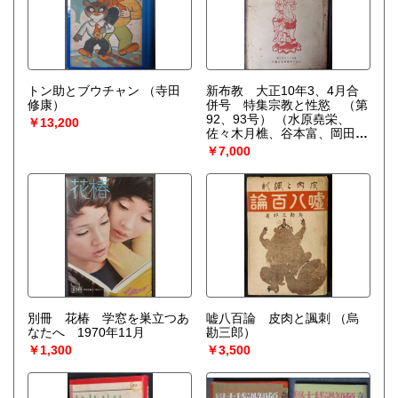
トン助とブウチャン
（寺田
新布教 大正10年3、4月合
修康）
併号 特集宗教と性慾 （第
92、93号）
（水原堯栄、
￥13,200
佐々木月樵、谷本富、岡田播
陽）
￥7,000
別冊 花椿 学窓を巣立つあ
嘘八百論 皮肉と諷刺
（烏
なたへ 1970年11月
勘三郎）
￥1,300
￥3,500