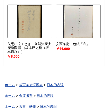
欠乏に泣くとき 並鮮満蒙支
安西冬衛 色紙「春」
歴遊閑話
（坂本巳之松（坂
￥44,000
本霞渓））
￥8,000
ホーム
教育美術振興会
日本的表現
ホーム
金原省吾
日本的表現
ホーム
古書 転蓬
日本的表現