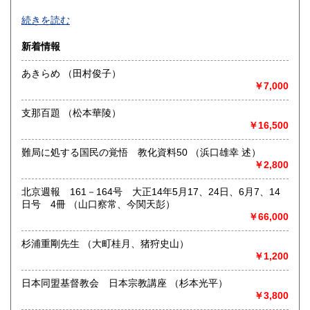
高知県
福岡県
近代文学、海外文学、探偵・幻想・SF、美術、絵本・児童
810円
970円
続きを読む
書、オカルティズムなど。
面白い本、変った本を取り揃えるように努力しております。
佐賀県
長崎県
970円
970円
新着情報
HPもぜひご覧下さいませ。
熊本県
大分県
あきらめ （田村俊子）
970円
970円
沿線名：-
￥7,000
最寄駅：-
宮崎県
鹿児島県
営業時間：-
970円
970円
支那百題 （松本華陵）
定休日：不定休
￥16,500
沖縄県
1,270円
書籍の買取について
難局に処する国民の覚悟 教化資料50 （浜口雄幸 述）
古い本を買取いたします。和本から明治・大正・昭和初期の
￥2,800
近代文学(小説・詩集・歌集・句集)、SF・ミステリなどの大
衆小説、美術書、宗教書、児童書、雑誌、写真や資料・地図
北京週報 161－164号 大正14年5月17、24日、6月7、14
などの紙もの等は大歓迎。しっかりと査定させていただきま
日号 4冊 （山口察常、今関天彭）
す。お気軽にご相談ください。
￥66,000
取り扱い分野
杉浦重剛先生 （大町桂月、猪狩史山）
￥1,200
美術工芸、国語国文、外国文学、趣味、古書一般（その他）
日本同盟基督教会 日本宗教講座 （杉本光平）
￥3,800