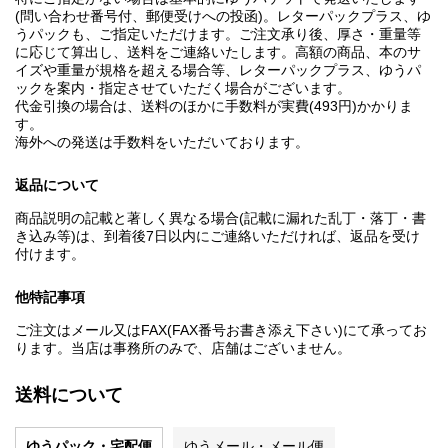
(問い合わせ番号付、郵便受けへの投函)。レターパックプラス、ゆ
うパックも、ご指定いただけます。ご注文承り後、厚さ・重量等
に応じて算出し、送料をご連絡いたします。高額の商品、本のサ
イズや重量が規格を超える場合等、レターパックプラス、ゆうパ
ックを案内・指定させていただく場合がございます。
代金引換の場合は、送料のほかに手数料が実費(493円)かかりま
す。
海外への発送は手数料をいただいております。
返品について
商品説明の記載と著しく異なる場合(記載に漏れた乱丁・落丁・書
き込み等)は、到着後7日以内にご連絡いただければ、返品を受け
付けます。
他特記事項
ご注文はメール又はFAX(FAX番号お書き添え下さい)にて承ってお
ります。当店は事務所のみで、店舗はございません。
送料について
ゆうパック・宅配便
ゆうメール・メール便