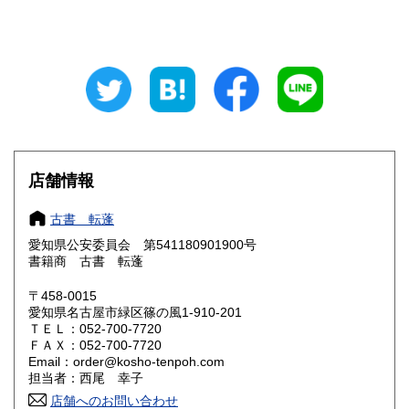
山梨県
長野県
700円
700円
岐阜県
静岡県
700円
700円
愛知県
三重県
640円
700円
滋賀県
京都府
700円
700円
店舗情報
大阪府
兵庫県
700円
700円
古書 転蓬
奈良県
和歌山県
700円
700円
愛知県公安委員会 第541180901900号
書籍商 古書 転蓬
鳥取県
島根県
810円
810円
〒458-0015
岡山県
広島県
810円
810円
愛知県名古屋市緑区篠の風1-910-201
ＴＥＬ：052-700-7720
ＦＡＸ：052-700-7720
山口県
徳島県
810円
810円
Email：order@kosho-tenpoh.com
担当者：西尾 幸子
香川県
愛媛県
810円
810円
店舗へのお問い合わせ