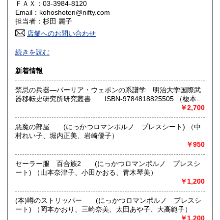
ＦＡＸ：03-3984-8120
Email：kohoshoten@nifty.com
香川県
愛媛県
360円
360円
担当者：杉田 麗子
店舗へのお問い合わせ
高知県
福岡県
360円
360円
続きを読む
通販のみの営業です。
佐賀県
長崎県
360円
360円
新着情報
ご注文、在庫確認、お問い合わせ等はメールでお願いしま
熊本県
大分県
す。
360円
360円
禁忌の兵器―パーリア・ウェポンの系譜学 明治大学国際武
お電話での対応はできませんのでご了承ください。
器移転史研究所研究叢書 ISBN-9784818825505 （榎本
宮崎県
鹿児島県
360円
360円
珠良【編著】）
￥2,700
在庫確認は1日から2日掛かります。ご了承お願いします。
沖縄県
360円
悪魔の部屋 (にっかつロマンポルノ プレスシート) （中
夏休みのお知らせ
村れい子、堀内正美、岩崎優子）
8月10日～18日まで休ませていただきます。
￥950
ご迷惑をお掛けしますが、よろしくお願い申し上げます。
セーラー服 百合族2 (にっかつロマンポルノ プレスシ
沿線名：JR池袋駅
ート) （山本奈津子、小田かおる、青木琴美）
最寄駅：JR池袋駅
￥1,200
営業時間：事務所のみです。12時～17時
定休日：定休日 :土・日曜日 臨時休業は台風、大雪等の悪
(本)噂のストリッパー (にっかつロマンポルノ プレスシ
天候 夏休みのお知らせ 8月10日～18日まで休ませていただ
ート) （岡本かおり、三崎奈美、太田あや子、大高範子）
きます。 ご迷惑をお掛けしますが、よろしくお願い申し上げ
￥1,200