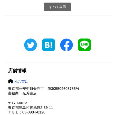
新潟県
富山県
360円
360円
すべて表示
石川県
福井県
360円
360円
山梨県
長野県
360円
360円
岐阜県
静岡県
360円
360円
愛知県
三重県
360円
360円
滋賀県
京都府
360円
360円
大阪府
兵庫県
360円
360円
店舗情報
奈良県
和歌山県
360円
360円
光芳書店
東京都公安委員会許可 第305509603785号
鳥取県
島根県
360円
360円
書籍商 光芳書店
岡山県
広島県
360円
360円
〒170-0013
東京都豊島区東池袋2-39-11
ＴＥＬ：03-3984-8120
山口県
徳島県
360円
360円