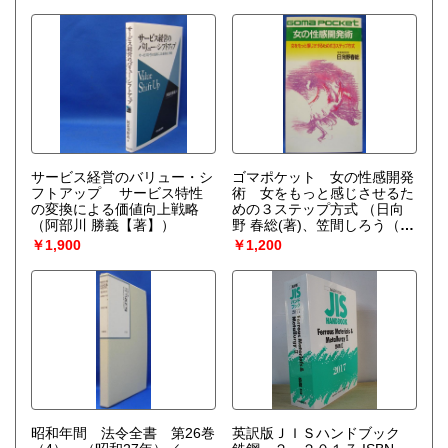
サービス経営のバリュー・シ
ゴマポケット 女の性感開発
フトアップ サービス特性
術 女をもっと感じさせるた
の変換による価値向上戦略
めの３ステップ方式
（日向
（阿部川 勝義【著】）
野 春総(著)、笠間しろう（イ
ラスト））
￥1,900
￥1,200
昭和年間 法令全書 第26巻
英訳版ＪＩＳハンドブック