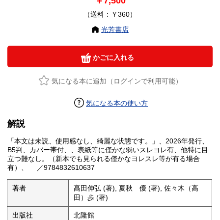
￥7,500
（送料：￥360）
光芳書店
かごに入れる
気になる本に追加（ログインで利用可能）
気になる本の使い方
解説
「本文は未読、使用感なし、綺麗な状態です。」、2026年発行、
B5判、カバー帯付、、表紙等に僅かな弱いスレヨレ有、他特に目
立つ難なし。（新本でも見られる僅かなヨレスレ等が有る場合
有）、 ／9784832610637
著者
髙田伸弘 (著), 夏秋 優 (著), 佐々木（高
田）歩 (著)
出版社
北隆館