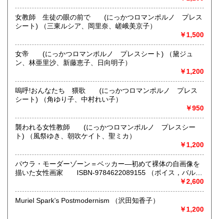
ます。
女教師 生徒の眼の前で (にっかつロマンポルノ プレス
書籍の買取について
シート) （三東ルシア、岡里奈、嵯峨美京子）
-
￥1,500
女帝 (にっかつロマンポルノ プレスシート) （黛ジュ
取り扱い分野
ン、林亜里沙、新藤恵子、日向明子）
歴史、社会科学、美術工芸、趣味、サブカルチャー
￥1,200
嗚呼!おんなたち 猥歌 (にっかつロマンポルノ プレス
シート) （角ゆり子、中村れい子）
￥950
襲われる女性教師 (にっかつロマンポルノ プレスシー
ト) （風祭ゆき、朝吹ケイト、聖ミカ）
￥1,200
パウラ・モーダーゾーン＝ベッカー―初めて裸体の自画像を
描いた女性画家 ISBN-9784622089155 （ボイス，バルバ
ラ【著】/藤川 芳朗【訳】）
￥2,600
Muriel Spark’s Postmodernism （沢田知香子）
￥1,200