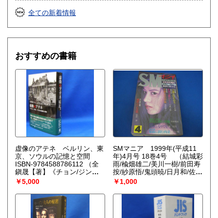
全ての新着情報
おすすめの書籍
虚像のアテネ ベルリン、東
SMマニア 1999年(平成11
京、ソウルの記憶と空間
年)4月号 18巻4号
（結城彩
ISBN-9784588786112
（全
雨/楡畑雄二/美川一樹/前田寿
鎭晟【著】《チョン/ジンソ
按/紗原悟/鬼頭暁/日月和/佐川
ン》/佐藤 静香【訳】）
竹美/五代友義/夜生奇久/芳野
￥5,000
￥1,000
眉美/山本タカト/羽鳥止愁/笠
間しろう/肩桐雅人/椋陽児/環
和羽/加藤かほる/佳奈淳/山本
太郎/姫神龍人/ほか）