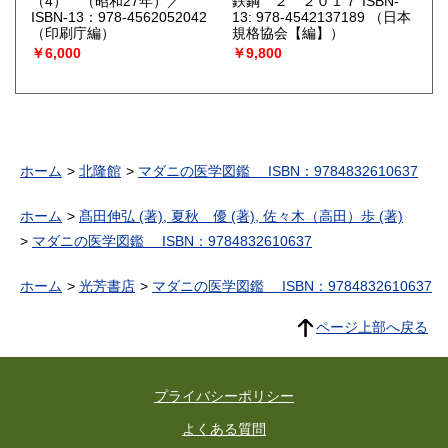
（4） （昭和27年）／
鉄鋼 ２ ２０１７ ISBN-
ISBN-13：978-4562052042
13: 978-4542137189
（日本
（印刷庁編）
規格協会【編】）
￥6,000
￥9,800
ホーム
北隆館
マダニの医学図鑑 ISBN：9784832610637
ホーム
髙田伸弘 (著), 夏秋 優 (著), 佐々木（高田）歩 (著)
マダニの医学図鑑 ISBN：9784832610637
ホーム
光芳書店
マダニの医学図鑑 ISBN：9784832610637
ページ上部へ戻る
プライバシーポリシー
よくある質問