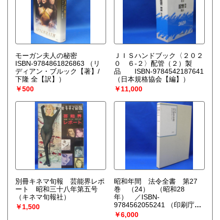
モーガン夫人の秘密
ＪＩＳハンドブック〈２０２
ISBN-9784861826863
（リ
０ ６‐２〉配管（２）製
ディアン・ブルック【著】/
品 ISBN-9784542187641
下隆 全【訳】）
（日本規格協会【編】）
￥500
￥11,000
別冊キネマ旬報 芸能界レポ
昭和年間 法令全書 第27
ート 昭和三十八年第五号
巻 （24） （昭和28
（キネマ旬報社）
年） ／ISBN-
9784562055241
（印刷庁
￥1,500
【編】）
￥6,000