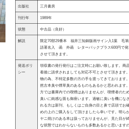
出版社
三月書房
刊行年
1989年
状態
中古品（良好）
解説
限定70部29番本 福井三知銅版画サイン入1葉 毛
語署名入 函 外函 レターパックプラス600円で発
させて頂きます。
発送ポリ
領収書の発行発行はご注文時にお願い致します。商
シー
着後に請求されましても対応不可とさせて頂きます
物の為、不特定多数の方の手を渡ってきております
然古本臭や煙草臭のあるものもあるかと思われます
方では書庫内での喫煙はありませんが、喫煙者のた
臭いに鈍感な面も御座います。過敏に臭いを機にな
れる方は新刊、もしくはご自身の目と鼻で店頭でお
めの上のご購入をして頂けましたら幸いです。明ら
ヤニ焼けのある本は扱っておりませんが、見た目が
な状態ではわからないものも多数あるかと思います