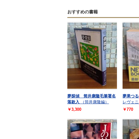
おすすめの書籍
夢探偵 筒井康隆毛筆署名
夢果つる
落款入
（筒井康隆編）
レヴェニ
￥3,300
￥770