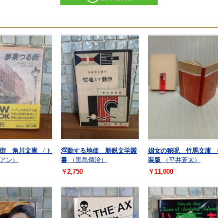
街 角川文庫
（ト
浮動する地価 新鋭文学叢
娼女の秘呪 竹馬文庫 
アン）
書
（黒島傳治）
装版
（平井蒼太）
￥2,750
￥11,000