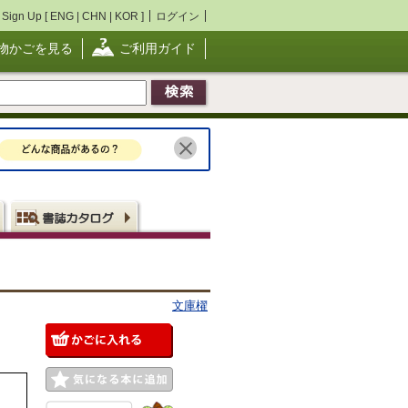
Sign Up [
ENG
|
CHN
|
KOR
]
ログイン
物かごを見る
ご利用ガイド
文庫櫂