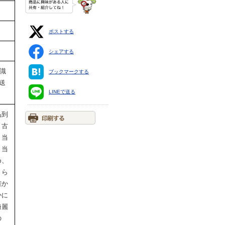
ポストする
シェアする
筆識
ブックマークする
送
LINEで送る
品到
。古
。当
。当
め、
さら
確か
かに
綺麗
の