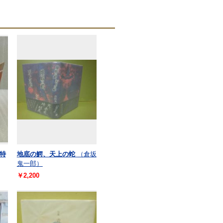
特
地底の鰐、天上の蛇
（倉坂
鬼一郎）
￥2,200