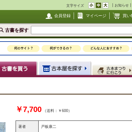
お知らせ
文字サイズ
会員登録
マイページ
買い
古書を探す
￥7,700
（送料：￥600）
著者
戸板康二