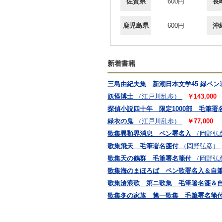
佐賀県
600円
長
鹿児島県
600円
沖
新着書籍
三島由紀夫集 新潮日本文学45 緑ペン
妖怪博士
（江戸川乱歩）
￥143,000
探偵小説四十年 限定1000部 毛筆署
緑衣の鬼
（江戸川乱歩）
￥77,000
歌集異類界消息 ペン署名入
（岡野弘
歌集飛天 毛筆署名箋付
（岡野弘彦）
歌集天の鶴群 毛筆署名箋付
（岡野弘
歌集海のまほろば ペン歌署名入＆自
歌集滄浪歌 第ニ歌集 毛筆署名箋＆自
歌集冬の家族 第一歌集 毛筆署名箋