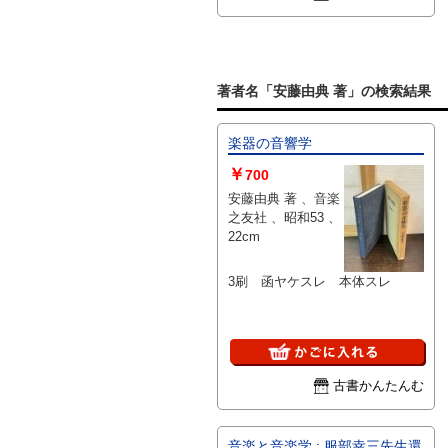
著者名「安藤由典 著」の検索結果
楽器の音響学
￥
700
安藤由典 著 、音楽
之友社 、昭和53 、
22cm
3刷 函ヤケスレ 本体スレ
古書かんたんむ
音楽と音楽学 : 服部幸三先生還