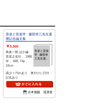
音楽と音楽学 : 服部幸三先生還
暦記念論文集
￥
5,500
音楽と音楽
角倉一朗 ほか編 、
学 : 服部幸
音楽之友社 、1986
三先生還暦
年 、699, 74p 、
記念論文集
24cm
函少々汚れあり 奥付けに日付・
記名あり
古本遊戯 流浪堂