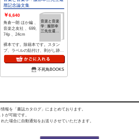
暦記念論文集
￥
6,640
音楽と音楽
角倉一朗 ほか編 、
学 : 服部幸
音楽之友社 、699,
三先生還暦
74p 、24cm
記念論文集
裸本です。除籍本です。スタン
プ、ラベルの貼付け、剥がし跡、
マーカーの塗りつぶしなどがあり
ます。 多少のヤケがあります。
天地小口に多少の汚れがありま
不死鳥BOOKS
す。
本情報を「書誌カタログ」にまとめております。
ストが可能です。
された場合に自動通知をお送りさせていただきます。