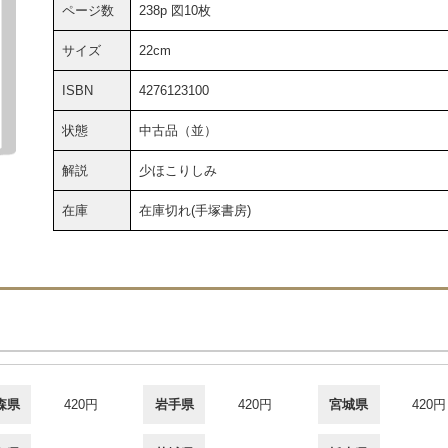
ページ数
238p 図10枚
サイズ
22cm
ISBN
4276123100
状態
中古品（並）
解説
少ほこりしみ
在庫
在庫切れ(手塚書房)
森県
420円
岩手県
420円
宮城県
420円