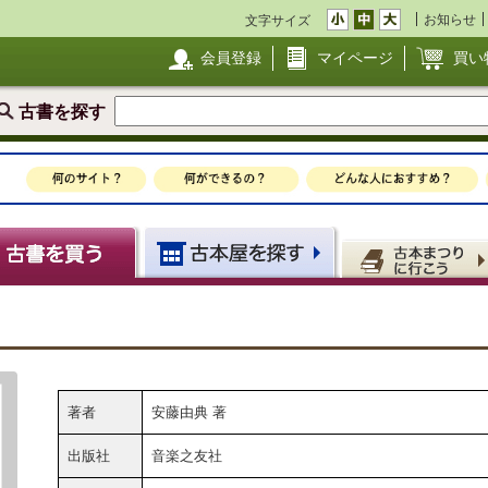
お知らせ
文字サイズ
会員登録
マイページ
買い
古書を探す
著者
安藤由典 著
出版社
音楽之友社