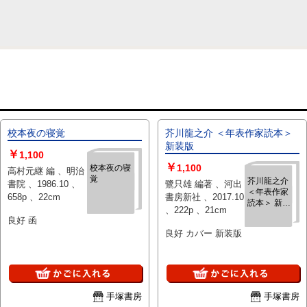
校本夜の寝覚
芥川龍之介 ＜年表作家読本＞
新装版
￥
1,100
￥
1,100
校本夜の寝
高村元継 編 、明治
覚
芥川龍之介
書院 、1986.10 、
鷺只雄 編著 、河出
＜年表作家
658p 、22cm
書房新社 、2017.10
読本＞ 新装
、222p 、21cm
版
良好 函
良好 カバー 新装版
手塚書房
手塚書房