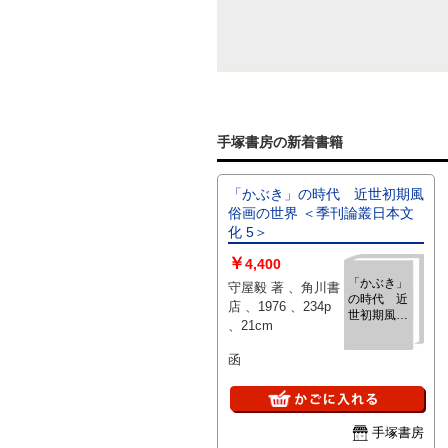
手塚書房の新着書籍
「かぶき」の時代 近世初期風
俗画の世界 ＜季刊論叢日本文
化 5＞
￥
4,400
「かぶき」
守屋毅 著 、角川書
の時代 近
店 、1976 、234p
世初期風俗
、21cm
画の世界 ＜
季刊論叢日
函
本文化 5＞
手塚書房