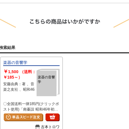
検索結果
楽器の音響学
￥
1,500
（送料：
￥185～）
楽器の音響
学
安藤由典：著 、音
楽之友社 、昭和46
〇全国送料一律185円(クリックポ
スト使用)「南蓁誼 昭和46年初
版。函有。函全体にヤケ、スレ、
シミ、汚れ、背部分上部に破れ
有。ページ三方にヤケ、シミ有。
古本トロワ