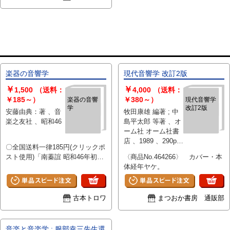
通読には問題ありませんが、美品
をお求めのお客様はご遠慮下さ
い。
楽器の音響学
現代音響学 改訂2版
￥
￥
1,500
（送料：
4,000
（送料：
￥185～）
￥380～）
楽器の音響
現代音響学
学
改訂2版
安藤由典：著 、音
牧田康雄 編著 ; 中
楽之友社 、昭和46
島平太郎 等著 、オ
ーム社 オーム社書
店 、1989 、290p
〇全国送料一律185円(クリックポ
、22cm 、1
スト使用)「南蓁誼 昭和46年初
〈商品No.464266〉 カバー・本
版。函有。函全体にヤケ、スレ、
体経年ヤケ。
シミ、汚れ、背部分上部に破れ
有。ページ三方にヤケ、シミ有。
通読には問題ありませんが、美品
古本トロワ
まつおか書房 通販部
をお求めのお客様はご遠慮下さ
い。
音楽と音楽学 : 服部幸三先生還