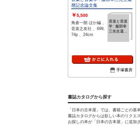
暦記念論文集
￥
5,500
音楽と音楽
角倉一朗 ほか編 、
学 : 服部幸
音楽之友社 、699,
三先生還暦
74p 、24cm
記念論文集
手塚書房
書誌カタログから探す
「日本の古本屋」では、書籍ごとの基
書誌カタログからは欲しい本のリクエ
お探しの本が「日本の古本屋」に追加