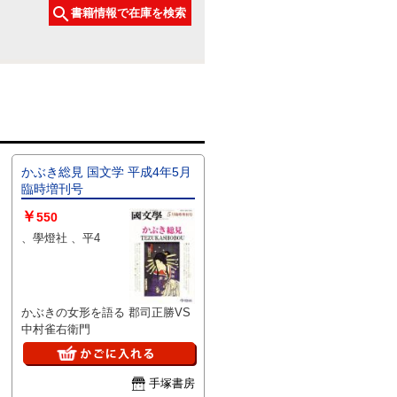
書籍情報で在庫を検索
かぶき総見 国文学 平成4年5月
臨時増刊号
￥
550
、學燈社 、平4
かぶきの女形を語る 郡司正勝VS
中村雀右衛門
手塚書房