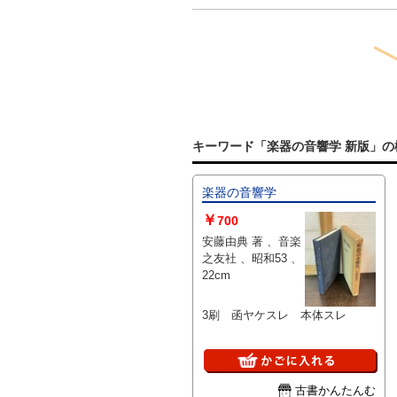
キーワード「楽器の音響学 新版」の
楽器の音響学
￥
700
安藤由典 著 、音楽
之友社 、昭和53 、
22cm
3刷 函ヤケスレ 本体スレ
古書かんたんむ