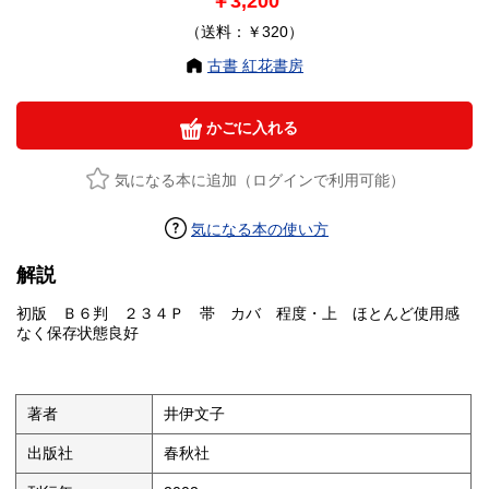
￥3,200
（送料：￥320）
古書 紅花書房
かごに入れる
気になる本に追加（ログインで利用可能）
気になる本の使い方
解説
初版 Ｂ６判 ２３４Ｐ 帯 カバ 程度・上 ほとんど使用感
なく保存状態良好
著者
井伊文子
出版社
春秋社