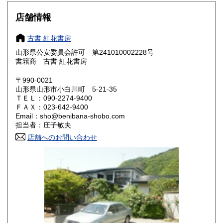
大阪府
兵庫県
320円
320円
店舗情報
奈良県
和歌山県
320円
320円
古書 紅花書房
山形県公安委員会許可 第241010002228号
鳥取県
島根県
320円
320円
書籍商 古書 紅花書房
岡山県
広島県
320円
320円
〒990-0021
山形県山形市小白川町 5-21-35
ＴＥＬ：090-2274-9400
山口県
徳島県
320円
320円
ＦＡＸ：023-642-9400
Email：sho@benibana-shobo.com
香川県
愛媛県
320円
320円
担当者：庄子敏夫
店舗へのお問い合わせ
高知県
福岡県
320円
320円
佐賀県
長崎県
320円
320円
熊本県
大分県
320円
320円
宮崎県
鹿児島県
320円
320円