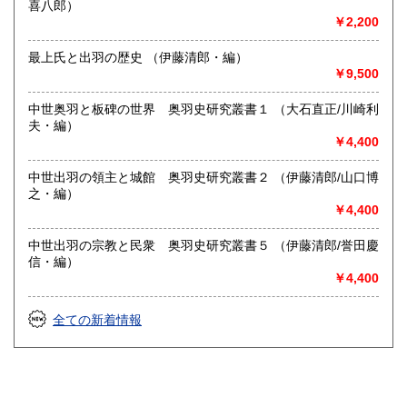
喜八郎）
￥2,200
取り扱い分野
最上氏と出羽の歴史 （伊藤清郎・編）
歴史、美術工芸、国語国文、近代文献、趣味、古書一般（そ
￥9,500
の他）
中世奥羽と板碑の世界 奥羽史研究叢書１ （大石直正/川崎利
夫・編）
￥4,400
中世出羽の領主と城館 奥羽史研究叢書２ （伊藤清郎/山口博
之・編）
￥4,400
中世出羽の宗教と民衆 奥羽史研究叢書５ （伊藤清郎/誉田慶
信・編）
￥4,400
全ての新着情報