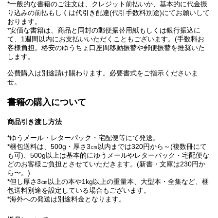
*一般的な書籍のご注文は、クレジット前払いか、基本的に代金振
り込みの前払もしくは代引き配達(代引手数料別途)にてお願いして
おります。
*安価な書籍は、商品と同封の郵便振替用紙もしくは銀行振込に
て、1週間以内にお支払いいただくこともございます。(手数料お
客様負担。格安のゆうちょ口座間移動振替や郵便振替を推奨いた
します。
公費購入は別途請け賜わります。必要書式をご指示くださいま
せ。
書籍の購入について
商品引き渡し方法
*ゆうメール・レターパック・宅配便等にて発送。
*梱包送料は、500g・厚さ3㎝以内までは320円から～(複数冊にて
も可)、500g以上は基本的にゆうメールやレターパック・宅配便な
どのお客様ご負担とさせていただきます。(新書・文庫は230円か
ら〜。)
*但し厚さ3㎝以上の本や1kg以上の重量本、大型本・全集など、梱
包送料別途を設定している場合もございます。
*海外への発送は別途料金となります。