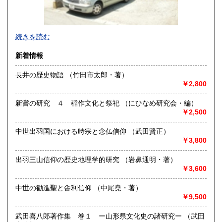
沖縄県
320円
続きを読む
新着情報
長井の歴史物語 （竹田市太郎・著）
￥2,800
【古書 紅花書房】はおかげさまで今年の３月で開店２０周年
地域史資料が充実！お近くにお越しの際は是非お立ち寄り
新嘗の研究 ４ 稲作文化と祭祀 （にひなめ研究会・編）
くださいませ。
￥2,500
沿線名：JR山形新幹線
中世出羽国における時宗と念仏信仰 （武田賢正）
最寄駅：JR山形駅
￥3,800
営業時間：11時〜19時
定休日：不定期
出羽三山信仰の歴史地理学的研究 （岩鼻通明・著）
￥3,600
書籍の買取について
県内一円ご自宅までお伺いいたします。地域史資料や文学・
中世の勧進聖と舎利信仰 （中尾堯・著）
歴史・芸術関係の絶版本は特に高価買取をしております。
￥9,500
お気軽にお問い合わせくださいませ。
⇒090-2274-9400(買取りフロント【担当・庄
武田喜八郎著作集 巻１ ー山形県文化史の諸研究ー （武田
子】直通)