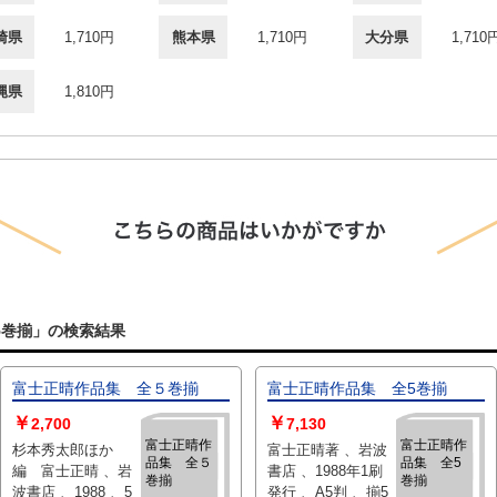
崎県
1,710円
熊本県
1,710円
大分県
1,710
縄県
1,810円
巻揃」の検索結果
富士正晴作品集 全５巻揃
富士正晴作品集 全5巻揃
￥
￥
2,700
7,130
富士正晴作
富士正晴作
杉本秀太郎ほか
富士正晴著 、岩波
品集 全５
品集 全5
編 富士正晴 、岩
書店 、1988年1刷
巻揃
巻揃
波書店 、1988 、5
発行 、A5判 、揃5