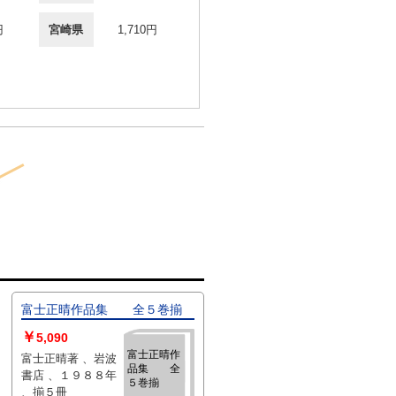
円
宮崎県
1,710円
富士正晴作品集 全５巻揃
￥
5,090
富士正晴作
富士正晴著 、岩波
品集 全
書店 、１９８８年
５巻揃
、揃５冊