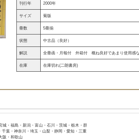
刊行年
2000年
サイズ
菊版
冊数
5冊揃
状態
中古品（良好）
解説
全冊函・月報付 外箱付 概ね良好であまり使用感
在庫
在庫切れ(二朗書房)
・宮城・福島・新潟・富山・石川・茨城・栃木・群
・神奈川・埼玉・山梨・静岡・愛知・三重
・大阪・和歌山