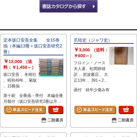
定本坂口安吾全集 全15巻
爪哇史（ジャワ史）
揃（本編13冊＋坂口安吾研究2
￥
3,000
（送料：
冊）
￥600～）
￥
13,000
（送
フロイン・ノース
料：￥1,450～）
夫人著、松岡静雄
坂口安吾 、冬樹社
訳 、岩波書店 、大
、昭和49年 、菊版
正13年 、391＋21
、15冊揃
頁 、菊版 、1冊
函付 経年少傷み有
第十刷 全冊函・帯付 本編全冊
月報付（坂口安吾研究2冊は月報
無し） 函背少ヤケ 全体的には
概ね経年並で特に問題なし
二朗書房
二朗書房