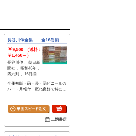
長谷川伸全集 全16巻揃
￥
9,500
（送料：
￥1,450～）
長谷川伸 、朝日新
聞社 、昭和46年 、
四六判 、16冊揃
全冊初版・函・帯・函ビニールカ
バー・月報付 概ね良好で特に問
題なし
二朗書房