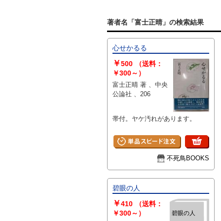
著者名「富士正晴」の検索結果
心せかるる
￥
500
（送料：
￥300～）
富士正晴 著 、中央
公論社 、206
帯付。ヤケ汚れがあります。
不死鳥BOOKS
碧眼の人
￥
410
（送料：
￥300～）
碧眼の人