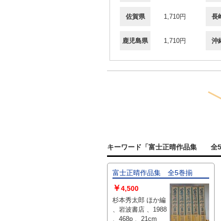
佐賀県
1,710円
長
鹿児島県
1,710円
沖
キーワード「富士正晴作品集 全5
富士正晴作品集 全5巻揃
￥
4,500
杉本秀太郎 ほか編
、岩波書店 、1988
、468p 、21cm