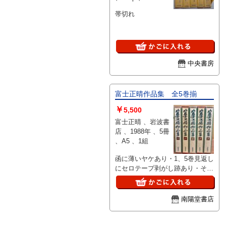
帯切れ
中央書房
富士正晴作品集 全5巻揃
￥
5,500
富士正晴 、岩波書
店 、1988年 、5冊
、A5 、1組
函に薄いヤケあり・1、5巻見返し
にセロテープ剥がし跡あり・その
他の巻は本体状態良好です・月報
揃
南陽堂書店