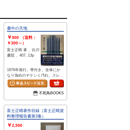
書中の天地
￥
900
（送料：
￥300～）
富士正晴 著 、白川
書院 、407, 13p
1976年発行。帯付き。全体にか
なり強めのヤケシミ汚れ、スレ傷
みがあります。
不死鳥BOOKS
富士正晴著作目録（富士正晴資
料整理報告書第3集）
￥
2,500