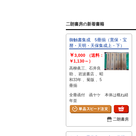
二朗書房の新着書籍
御触書集成 5冊揃（寛保・宝
暦・天明・天保集成上・下）
￥
3,000
（送料：
￥1,130～）
高柳眞三、石井良
助 、岩波書店 、昭
和33年 、菊版 、5
冊揃
全冊函付 函ヤケ 本体は概ね経
年並
二朗書房