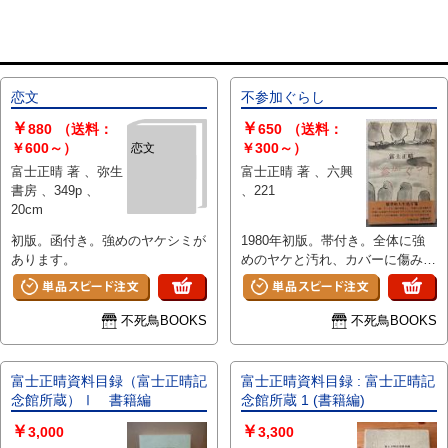
恋文
不参加ぐらし
￥
￥
880
（送料：
650
（送料：
￥600～）
￥300～）
恋文
富士正晴 著 、弥生
富士正晴 著 、六興
書房 、349p 、
、221
20cm
初版。函付き。強めのヤケシミが
1980年初版。帯付き。全体に強
あります。
めのヤケと汚れ、カバーに傷み、
帯にシミがあります。
不死鳥BOOKS
不死鳥BOOKS
富士正晴資料目録（富士正晴記
富士正晴資料目録 : 富士正晴記
念館所蔵）Ⅰ 書籍編
念館所蔵 1 (書籍編)
￥
￥
3,000
3,300