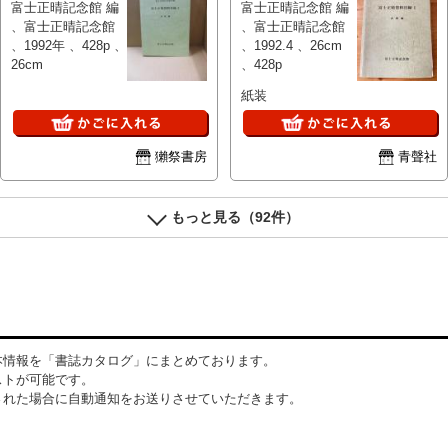
富士正晴記念館 編
富士正晴記念館 編
、富士正晴記念館
、富士正晴記念館
、1992年 、428p 、
、1992.4 、26cm
26cm
、428p
紙装
獺祭書房
青聲社
もっと見る（92件）
本情報を「書誌カタログ」にまとめております。
ストが可能です。
された場合に自動通知をお送りさせていただきます。