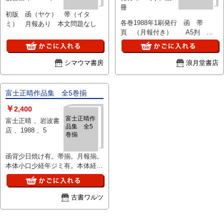
冊
初版 函（ヤケ） 帯（イタ
各巻1988年1刷発行 函 帯
ミ） 月報あり 本文問題なし
頁 （月報付き） A5判
第1巻に木版刷蔵書票添付
シマウマ書房
浪月堂書店
富士正晴作品集 全5巻揃
￥
2,400
富士正晴作
富士正晴 、岩波書
品集 全5
店 、1988 、5
巻揃
函背少日焼け有。帯揃。月報揃。
本体小口少経年ジミ有。本体経年
良好。初版。定価合計：21800
円。（1：帝国軍隊に於ける学
習・序 他/2：詩 あひるのドナ
古書ワルツ
サン 他/3：たんぽぽの歌
他/4：桂春団治 他/5：贋・久坂
葉子伝 略年譜）。白色背函。