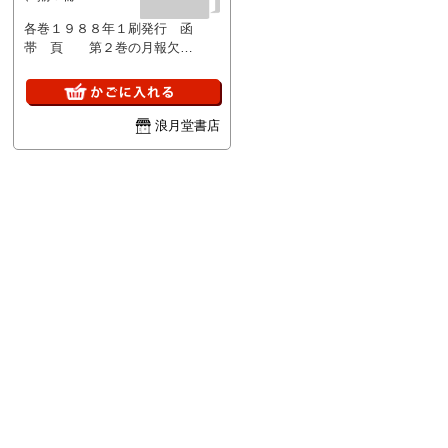
各巻１９８８年１刷発行 函
帯 頁 第２巻の月報欠
21.5×16.0 若干シミ痕有 駒457
浪月堂書店