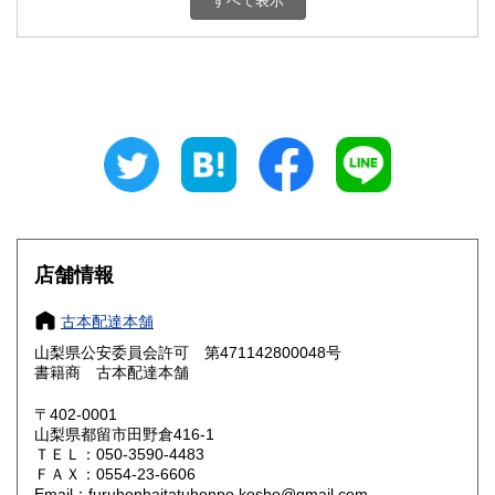
すべて表示
石川県
福井県
800円
800円
山梨県
長野県
800円
800円
岐阜県
静岡県
800円
800円
愛知県
三重県
800円
800円
滋賀県
京都府
800円
800円
大阪府
兵庫県
800円
800円
店舗情報
奈良県
和歌山県
800円
800円
古本配達本舗
山梨県公安委員会許可 第471142800048号
鳥取県
島根県
800円
800円
書籍商 古本配達本舗
岡山県
広島県
800円
800円
〒402-0001
山梨県都留市田野倉416-1
ＴＥＬ：050-3590-4483
山口県
徳島県
800円
800円
ＦＡＸ：0554-23-6606
Email：furuhonhaitatuhonpo.kosho@gmail.com