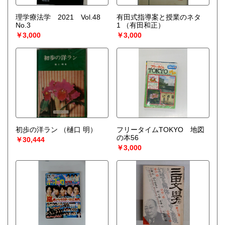
理学療法学 2021 Vol.48
有田式指導案と授業のネタ
No.3
1
（有田和正）
￥3,000
￥3,000
初歩の洋ラン
（樋口 明）
フリータイムTOKYO 地図
の本56
￥30,444
￥3,000