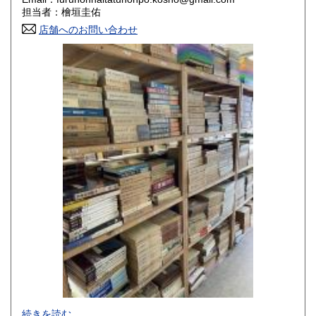
香川県
愛媛県
800円
800円
担当者：檜垣圭佑
店舗へのお問い合わせ
高知県
福岡県
800円
800円
佐賀県
長崎県
800円
800円
熊本県
大分県
800円
800円
宮崎県
鹿児島県
800円
800円
沖縄県
1,500円
-
続きを読む