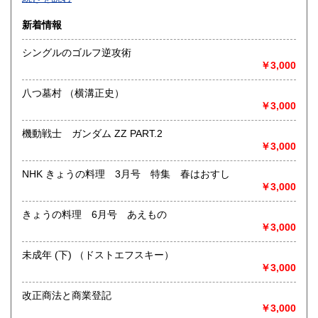
沿線名：-
新着情報
最寄駅：-
営業時間：-
シングルのゴルフ逆攻術
定休日：-
￥3,000
書籍の買取について
八つ墓村 （横溝正史）
-
￥3,000
機動戦士 ガンダム ZZ PART.2
取り扱い分野
￥3,000
総記、哲学宗教、歴史、社会科学、自然科学、美術工芸、国
語国文、外国文学、古典籍、近代文献、趣味、外国書、サブ
NHK きょうの料理 3月号 特集 春はおすし
カルチャー、古書一般（その他）
￥3,000
書籍全般
きょうの料理 6月号 あえもの
￥3,000
未成年 (下) （ドストエフスキー）
￥3,000
改正商法と商業登記
￥3,000