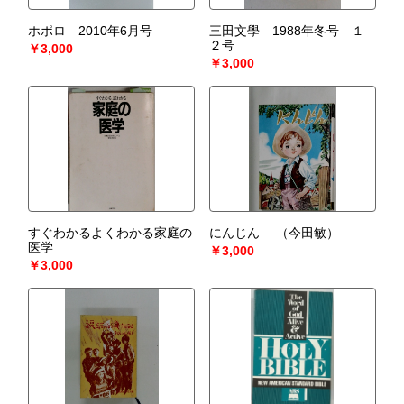
ホポロ 2010年6月号
三田文學 1988年冬号 １
２号
￥3,000
￥3,000
すぐわかるよくわかる家庭の
にんじん
（今田敏）
医学
￥3,000
￥3,000