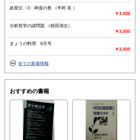
妖星伝〈3〉神道の巻 （半村 良 ）
￥3,000
分析哲学の諸問題 （植田清次）
￥3,000
きょうの料理 8月号
￥3,000
全ての新着情報
おすすめの書籍