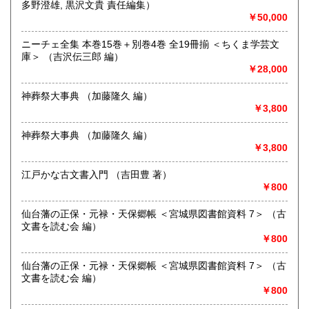
多野澄雄, 黒沢文貴 責任編集）
沿線名：-
宮崎県
鹿児島県
185円
185円
￥50,000
最寄駅：仙台駅:徒歩15分 地下鉄南北線 広瀬通駅:徒歩10分
営業時間：〈店舗〉12:00～19:00
沖縄県
185円
定休日：〈店舗〉月曜 〈事務所〉不定休
ニーチェ全集 本巻15巻＋別巻4巻 全19冊揃 ＜ちくま学芸文
庫＞ （吉沢伝三郎 編）
￥28,000
書籍の買取について
古書、古本、DVD,CD,LPなど買取致します。
神葬祭大事典 （加藤隆久 編）
出張買取も行っております。
￥3,800
宮城県全域、福島県、山形県、岩手県、青森県、秋田県の東
北地方を中心に、茨城県、栃木県等関東近県への地域に出張
神葬祭大事典 （加藤隆久 編）
いたします。それ以外の地域も出張買取致します。
￥3,800
遠方や量が少ない場合など
宅配便での買取も行っております。
江戸かな古文書入門 （吉田豊 著）
大量のご処分も承ります。
￥800
お気軽にご相談ください。
仙台藩の正保・元禄・天保郷帳 ＜宮城県図書館資料 7＞ （古
買い取り専用ダイヤル 0120-805-875
文書を読む会 編）
￥800
取り扱い分野
古書一般（その他）
仙台藩の正保・元禄・天保郷帳 ＜宮城県図書館資料 7＞ （古
文書を読む会 編）
￥800