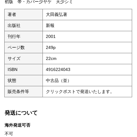
初版 帯・カバー少ヤケ 天少シミ
著者
大田義弘著
出版社
新報
刊行年
2001
ページ数
249p
サイズ
22cm
ISBN
4916224043
状態
中古品（並）
販売条件等
クリックポストで発送いたします。
発送について
海外発送可否
不可