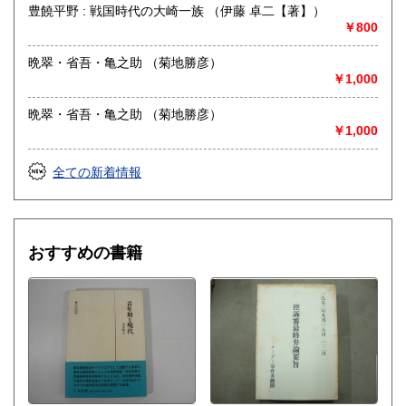
豊饒平野 : 戦国時代の大崎一族 （伊藤 卓二【著】）
￥800
晩翠・省吾・亀之助 （菊地勝彦）
￥1,000
晩翠・省吾・亀之助 （菊地勝彦）
￥1,000
全ての新着情報
おすすめの書籍