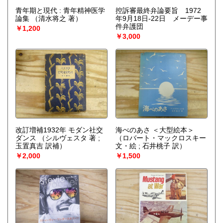
青年期と現代 : 青年精神医学
控訴審最終弁論要旨 1972
論集
（清水将之 著）
年9月18日‐22日 メーデー事
件弁護団
￥1,200
￥3,000
改訂増補1932年 モダン社交
海べのあさ ＜大型絵本＞
ダンス
（シルヴェスタ 著 ;
（ロバート・マックロスキー
玉置真吉 訳補）
文・絵 ; 石井桃子 訳）
￥2,000
￥1,500