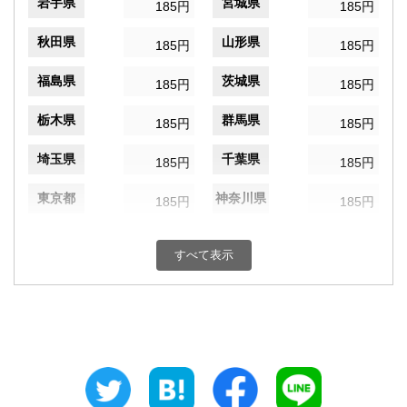
岩手県
宮城県
185円
185円
秋田県
山形県
185円
185円
福島県
茨城県
185円
185円
栃木県
群馬県
185円
185円
埼玉県
千葉県
185円
185円
東京都
神奈川県
185円
185円
新潟県
富山県
185円
185円
すべて表示
石川県
福井県
185円
185円
山梨県
長野県
185円
185円
岐阜県
静岡県
185円
185円
愛知県
三重県
185円
185円