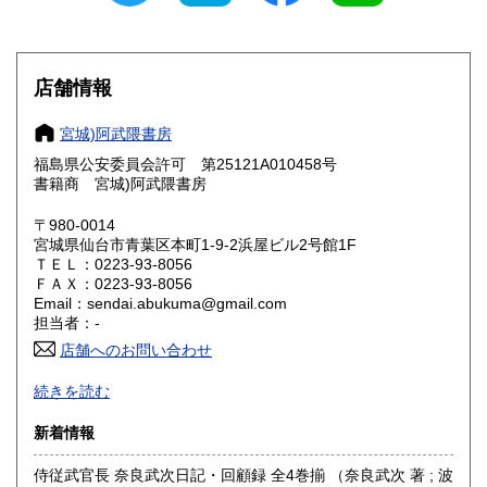
滋賀県
京都府
185円
185円
大阪府
兵庫県
185円
185円
店舗情報
奈良県
和歌山県
185円
185円
宮城)阿武隈書房
福島県公安委員会許可 第25121A010458号
鳥取県
島根県
185円
185円
書籍商 宮城)阿武隈書房
岡山県
広島県
185円
185円
〒980-0014
宮城県仙台市青葉区本町1-9-2浜屋ビル2号館1F
ＴＥＬ：0223-93-8056
山口県
徳島県
185円
185円
ＦＡＸ：0223-93-8056
Email：sendai.abukuma@gmail.com
香川県
愛媛県
185円
185円
担当者：-
店舗へのお問い合わせ
高知県
福岡県
185円
185円
買い取り専用ダイヤル 0120-805-875 (9:00～21:00 年中無休)
続きを読む
佐賀県
長崎県
185円
185円
〈事務所〉
新着情報
〒983-0043
熊本県
大分県
185円
185円
宮城県仙台市宮城野区萩野町 2-3-2
侍従武官長 奈良武次日記・回顧録 全4巻揃 （奈良武次 著 ; 波