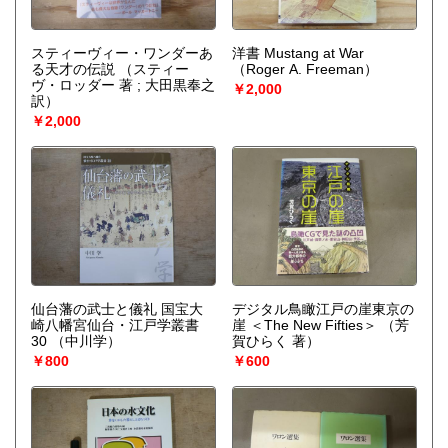
スティーヴィー・ワンダーあ
洋書 Mustang at War
る天才の伝説
（スティー
（Roger A. Freeman）
ヴ・ロッダー 著 ; 大田黒奉之
￥2,000
訳）
￥2,000
仙台藩の武士と儀礼 国宝大
デジタル鳥瞰江戸の崖東京の
崎八幡宮仙台・江戸学叢書
崖 ＜The New Fifties＞
（芳
30
（中川学）
賀ひらく 著）
￥800
￥600