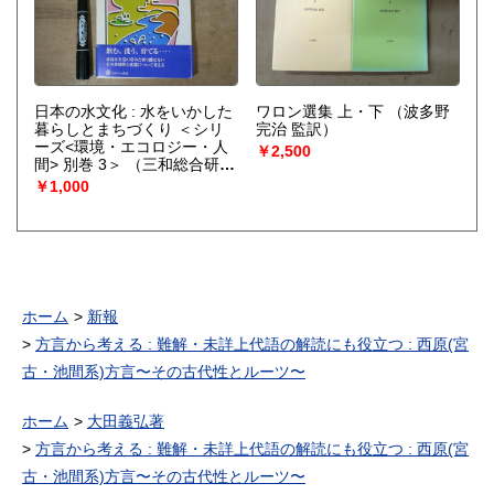
日本の水文化 : 水をいかした
ワロン選集 上・下
（波多野
暮らしとまちづくり ＜シリ
完治 監訳）
ーズ<環境・エコロジー・人
￥2,500
間> 別巻 3＞
（三和総合研究
所 編）
￥1,000
ホーム
新報
方言から考える : 難解・未詳上代語の解読にも役立つ : 西原(宮
古・池間系)方言〜その古代性とルーツ〜
ホーム
大田義弘著
方言から考える : 難解・未詳上代語の解読にも役立つ : 西原(宮
古・池間系)方言〜その古代性とルーツ〜