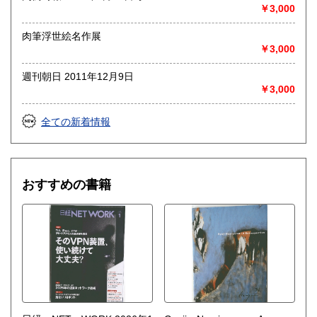
◎出張買取◎
￥3,000
○出張費無料
○出張買取は通常、東海圏のみ
肉筆浮世絵名作展
￥3,000
※お売り頂ける本の量や質が見込める場合は関東〜近畿エリ
ア要相談
週刊朝日 2011年12月9日
例
￥3,000
【1000冊以上の専門書やマニア書籍がある】
【大学の研究室の整理】
【遺品整理で古い紙モノや道具など価値の有無が分からない
全ての新着情報
ものがある】
【神社仏閣、蔵の整理、中国古典籍など査定にかなりの専門
知識を要する】
場合などお気軽にご相談ください。
おすすめの書籍
-------------------------------------------
買取専用ダイヤル
050-3698-2626
-------------------------------------------
◎宅配買取◎
○30点より宅配送料無料
○梱包用ダンボールの無料送付可能
○買取金額の概算が知りたい方は、事前査定のサービスもぜひ
ご活用下さい。