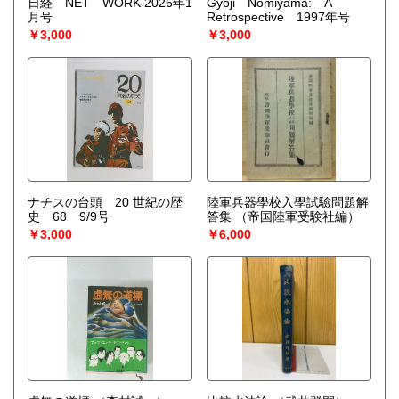
日経 NET WORK 2026年1
Gyoji Nomiyama: A
宅配買取送付先
月号
Retrospective 1997年号
----------------------------------------
￥3,000
￥3,000
501-0224
岐阜県瑞穂市稲里197-1
古本倶楽部 宅配買取受付係
058-322-2366
----------------------------------------
取り扱い分野
-
オールジャンル、戦前紙モノ、古典籍
ナチスの台頭 20 世紀の歴
陸軍兵器學校入學試驗問題解
史 68 9/9号
答集
（帝国陸軍受験社編）
￥3,000
￥6,000