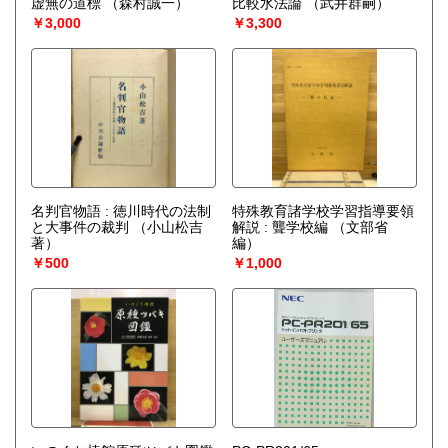
虚無の道標
（森村誠一）
比較水法論
（武井群嗣）
￥3,000
￥3,300
名判官物語 : 徳川時代の法制
特殊教育諸学校学習指導要領
と大事件の裁判
（小山松吉
解説 : 聾学校編
（文部省
著）
編）
￥500
￥1,000