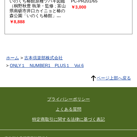
いのくち椿館原種ツバキ図鑑
PC-PR201/65
（桐野秋豊 執筆・監修 ; 富山
￥3,000
県南砺市井口カイニョと椿の
森公園「いのくち椿館」
編）
￥8,888
ホーム
古本倶楽部株式会社
ONLY１ NUMBER1 PLUS１ Vol.6
ページ上部へ戻る
プライバシーポリシー
よくある質問
特定商取引に関する法律に基づく表記