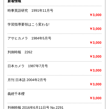
新着情報
術・アート・建築・書道・理工学・東洋医学・ビジネス書・
武道・山岳・オカルト・幻想文学・サブカルチャー・70年
時事英語研究 1991年11月号
代、80年代アイドル・アニメ・漫画・雑誌・アダルト・マニ
￥3,000
ア】などオールジャンルを専門スタッフが高額査定
◎メディア商品【ジャズ・ロック・クラシック・映画・アニ
学習指導要領はこう変わる!
メ・ゲーム・声優・アイドル・ビジネス・アダルト・車・バ
￥3,000
イク・鉄道・レトロ系】などのCD、DVD、Blu-ray、LP、
EP、カセット、ポスター、おもちゃ、グッズ、パンフレット
アサヒカメラ 1984年5月号
などマニアックなものを中心に高価買取
￥3,000
◎その他【骨董品・美術品・仏教美術・中国美術・切手・エ
判例時報 2262
ンタイア・和本・漢籍・戦争㊙︎資料・書道具・茶道具・戦前
￥3,000
絵はがき・鳥瞰図・古地図・浮世絵・軸・拓本・印譜・エロ
グロ】など古いものの中には希少価値の高いものも多数ござ
日本カメラ 1987年7月号
いますので価値がないと処分される前に是非 ｢古本倶楽部｣ま
￥3,000
で、お問い合わせ下さい
月刊 日本語 2004年2月号
沿線名：-
￥3,000
最寄駅：-
営業時間：-
定休日：-
義經千本櫻
￥3,000
書籍の買取について
判例時報 2016年6月11日号 No.2291