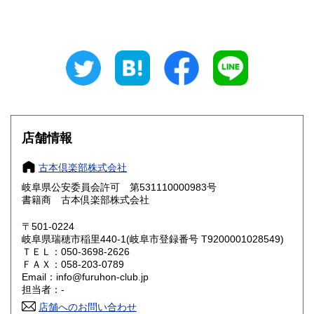
山梨県
長野県
800円
800円
岐阜県
静岡県
800円
800円
愛知県
三重県
800円
800円
滋賀県
京都府
800円
800円
大阪府
兵庫県
800円
800円
店舗情報
奈良県
和歌山県
800円
800円
古本倶楽部株式会社
岐阜県公安委員会許可 第531110000983号
鳥取県
島根県
800円
800円
書籍商 古本倶楽部株式会社
岡山県
広島県
800円
800円
〒501-0224
岐阜県瑞穂市稲里440-1(岐阜市登録番号 T9200001028549)
ＴＥＬ：050-3698-2626
山口県
徳島県
800円
800円
ＦＡＸ：058-203-0789
Email：info@furuhon-club.jp
香川県
愛媛県
800円
800円
担当者：-
店舗へのお問い合わせ
高知県
福岡県