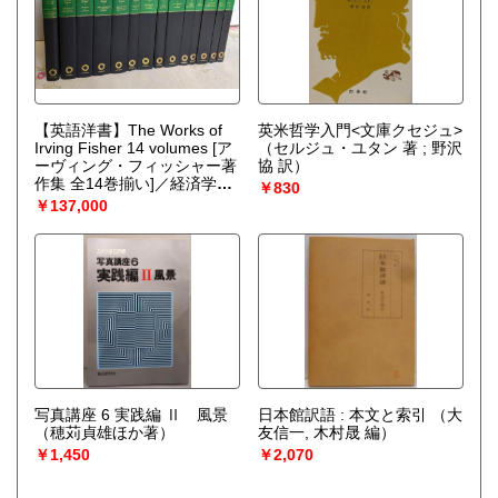
【英語洋書】The Works of
英米哲学入門<文庫クセジュ>
Irving Fisher 14 volumes [ア
（セルジュ・ユタン 著 ; 野沢
ーヴィング・フィッシャー著
協 訳）
作集 全14巻揃い]／経済学
￥830
（Irving Fisher, edited by
￥137,000
William J. Barber）
写真講座 6 実践編 Ⅱ 風景
日本館訳語 : 本文と索引
（大
（穂苅貞雄ほか著）
友信一, 木村晟 編）
￥1,450
￥2,070