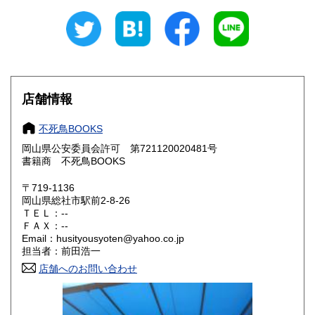
新潟県
富山県
300円
300円
石川県
福井県
300円
300円
山梨県
長野県
300円
300円
店舗情報
岐阜県
静岡県
300円
300円
不死鳥BOOKS
愛知県
三重県
300円
300円
岡山県公安委員会許可 第721120020481号
書籍商 不死鳥BOOKS
滋賀県
京都府
300円
300円
〒719-1136
大阪府
兵庫県
300円
300円
岡山県総社市駅前2-8-26
ＴＥＬ：--
奈良県
和歌山県
ＦＡＸ：--
300円
300円
Email：husityousyoten@yahoo.co.jp
担当者：前田浩一
鳥取県
島根県
300円
300円
店舗へのお問い合わせ
岡山県
広島県
300円
300円
山口県
徳島県