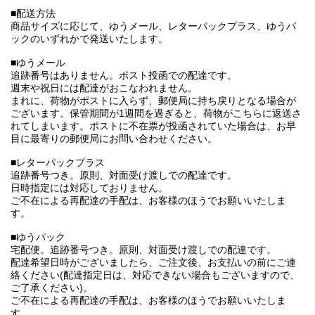
■配送方法
商品サイズに応じて、ゆうメール、レターパックプラス、ゆうパ
ックのいずれかで発送いたします。
■ゆうメール
追跡番号はありません。ポスト投函での配達です。
週末や祝日には配達がおこなわれません。
まれに、荷物がポストに入らず、郵便局に持ち戻りとなる場合が
ございます。保管期間が1週間を過ぎると、荷物がこちらに返送さ
れてしまいます。ポストに不在票が投函されていた場合は、お早
目に最寄りの郵便局にお問い合わせください。
■レターパックプラス
追跡番号つき。原則、対面受け渡しでの配達です。
日時指定には対応しておりません。
ご不在による再配達の手配は、お客様のほうでお願いいたしま
す。
■ゆうパック
宅配便。追跡番号つき。原則、対面受け渡しでの配達です。
配達希望日時がございましたら、ご注文後、お支払いの前にご連
絡ください(配達指定日は、対応できない場合もございますので、
ご了承ください)。
ご不在による再配達の手配は、お客様のほうでお願いいたしま
す。