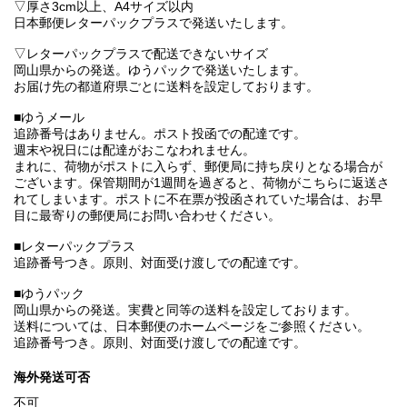
▽厚さ3cm以上、A4サイズ以内
日本郵便レターパックプラスで発送いたします。
▽レターパックプラスで配送できないサイズ
岡山県からの発送。ゆうパックで発送いたします。
お届け先の都道府県ごとに送料を設定しております。
■ゆうメール
追跡番号はありません。ポスト投函での配達です。
週末や祝日には配達がおこなわれません。
まれに、荷物がポストに入らず、郵便局に持ち戻りとなる場合が
ございます。保管期間が1週間を過ぎると、荷物がこちらに返送さ
れてしまいます。ポストに不在票が投函されていた場合は、お早
目に最寄りの郵便局にお問い合わせください。
■レターパックプラス
追跡番号つき。原則、対面受け渡しでの配達です。
■ゆうパック
岡山県からの発送。実費と同等の送料を設定しております。
送料については、日本郵便のホームページをご参照ください。
追跡番号つき。原則、対面受け渡しでの配達です。
海外発送可否
不可