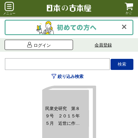
かご
メニュー
会員登録
ログイン
絞り込み検索
民衆史研究 第８
９号 ２０１５年
５月 近世に作ら
れた「中世」ー