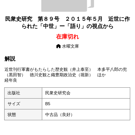
「語り」の視点か
ら
民衆史研究 第８９号 ２０１５年５月 近世に作
られた「中世」ー「語り」の視点から
在庫切れ
水曜文庫
解説
近世刊行軍書がもたらした歴史観（井上泰至） 本多平八郎の兜
（黒田智） 徳川史観と織豊期政治史（堀新） ほか
経年良
出版社
民衆史研究会
サイズ
B5
状態
中古品（良好）