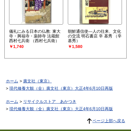
儀礼にみる日本の仏教: 東大
朝鮮通信使―人の往来、文化
寺・興福寺・薬師寺 法蔵館
の交流 明石書店 辛 基秀
（辛
西村七兵衛
（西村七兵衛）
基秀）
￥1,740
￥1,580
ホーム
廣文社（東京）
現代修養大観（全）廣文社（東京）大正4年6月10日再版
ホーム
リサイクルストア あかつき
現代修養大観（全）廣文社（東京）大正4年6月10日再版
ページ上部へ戻る