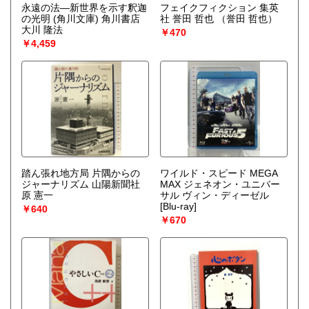
永遠の法―新世界を示す釈迦
フェイクフィクション 集英
の光明 (角川文庫) 角川書店
社 誉田 哲也
（誉田 哲也）
大川 隆法
￥470
￥4,459
踏ん張れ地方局 片隅からの
ワイルド・スピード MEGA
ジャーナリズム 山陽新聞社
MAX ジェネオン・ユニバー
原 憲一
サル ヴィン・ディーゼル
[Blu-ray]
￥640
￥670