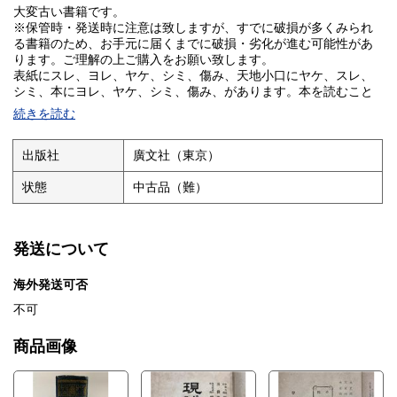
大変古い書籍です。
※保管時・発送時に注意は致しますが、すでに破損が多くみられ
る書籍のため、お手元に届くまでに破損・劣化が進む可能性があ
ります。ご理解の上ご購入をお願い致します。
表紙にスレ、ヨレ、ヤケ、シミ、傷み、天地小口にヤケ、スレ、
シミ、本にヨレ、ヤケ、シミ、傷み、があります。本を読むこと
に支障はございません。※注意事項※■商品・状態はコンディショ
続きを読む
ンガイドラインに基づき、判断・出品されております。■付録等の
付属品がある商品の場合、記載されていない物は『付属なし』と
ご理解下さい。※
出版社
廣文社（東京）
状態
中古品（難）
発送について
海外発送可否
不可
商品画像