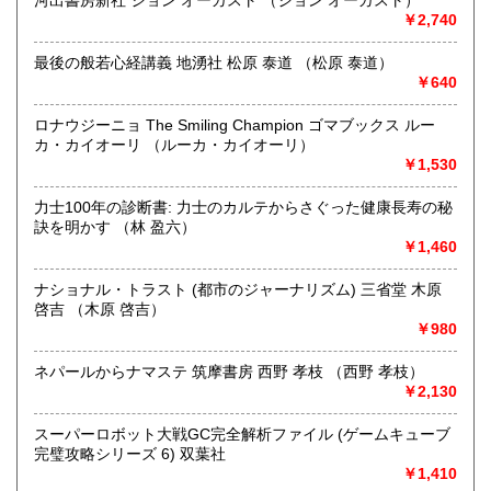
河出書房新社 ジョン オーガスト （ジョン オーガスト）
沖縄県
1,340円
江戸以前の和本や古文書、古典籍から
￥2,740
コミック、文庫までジャンル問わず古書全般。
最後の般若心経講義 地湧社 松原 泰道 （松原 泰道）
絶版漫画、昭和アニメ、懐かし物
￥640
絵本、児童書
DVD,CD
ロナウジーニョ The Smiling Champion ゴマブックス ルー
古いチラシ、絵葉書、パンフレット、古地図
カ・カイオーリ （ルーカ・カイオーリ）
ポスター、ファンクラブ会報やグッズ等
￥1,530
幅広く買取しております。
力士100年の診断書: 力士のカルテからさぐった健康長寿の秘
大量処分も歓迎です。
訣を明かす （林 盈六）
￥1,460
取り扱い分野
哲学宗教、歴史、社会科学、自然科学、美術工芸、国語国
ナショナル・トラスト (都市のジャーナリズム) 三省堂 木原
文、外国文学、古典籍、近代文献、趣味、外国書、サブカル
啓吉 （木原 啓吉）
チャー、古書一般（その他）
￥980
ネパールからナマステ 筑摩書房 西野 孝枝 （西野 孝枝）
￥2,130
スーパーロボット大戦GC完全解析ファイル (ゲームキューブ
完璧攻略シリーズ 6) 双葉社
￥1,410