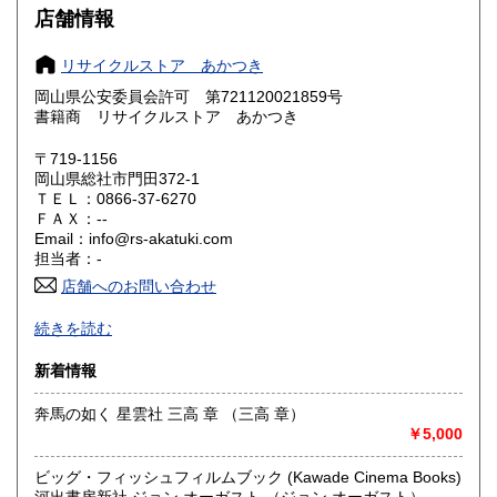
店舗情報
大阪府
兵庫県
600円
600円
リサイクルストア あかつき
奈良県
和歌山県
600円
600円
岡山県公安委員会許可 第721120021859号
書籍商 リサイクルストア あかつき
鳥取県
島根県
600円
600円
〒719-1156
岡山県
広島県
600円
600円
岡山県総社市門田372-1
ＴＥＬ：0866-37-6270
ＦＡＸ：--
山口県
徳島県
600円
600円
Email：info@rs-akatuki.com
担当者：-
香川県
愛媛県
600円
600円
店舗へのお問い合わせ
高知県
福岡県
-
600円
600円
続きを読む
沿線名：伯備線
佐賀県
長崎県
600円
600円
新着情報
最寄駅：総社駅
営業時間：10時-17時
熊本県
大分県
600円
奔馬の如く 星雲社 三高 章 （三高 章）
600円
定休日：日曜日
￥5,000
宮崎県
鹿児島県
書籍の買取について
600円
600円
ビッグ・フィッシュフィルムブック (Kawade Cinema Books)
無料出張または、宅配にて買取。