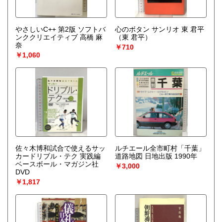
やさしいC++ 第2版 ソフトバ
心のボタン サンリオ 東 君平
ンククリエイティブ 高橋 麻
（東 君平）
奈
￥710
￥1,060
佐々木博和試合で使えるサッ
ルチエール全市町村「千葉」
カードリブル・テク 実践編
道路地図 日地出版 1990年
ベースボール・マガジン社
￥3,000
DVD
￥1,817