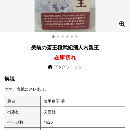
美貌の斎王桓武妃酒人内親王
在庫切れ
ブックソニック
解説
ヤケ。表紙にスレあり。
著者
藻里良子 著
出版社
文芸社
ページ数
462p