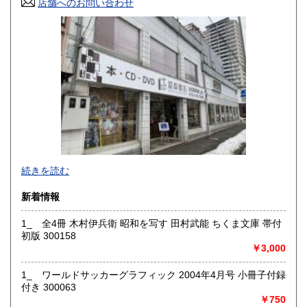
店舗へのお問い合わせ
高知県
福岡県
185円
185円
佐賀県
長崎県
185円
185円
熊本県
大分県
185円
185円
宮崎県
鹿児島県
185円
185円
沖縄県
185円
続きを読む
新着情報
1_ 全4冊 木村伊兵衛 昭和を写す 田村武能 ちくま文庫 帯付
初版 300158
￥3,000
1_ ワールドサッカーグラフィック 2004年4月号 小冊子付録
付き 300063
￥750