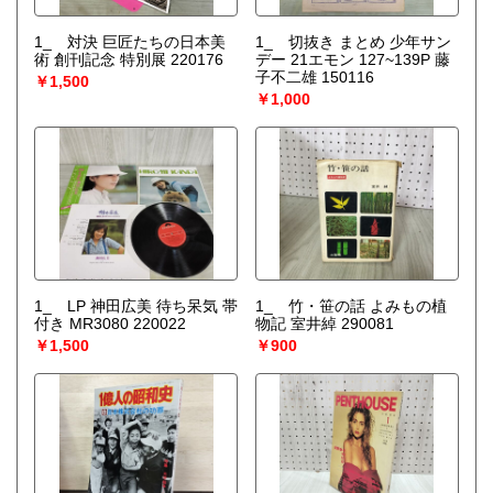
1_ 対決 巨匠たちの日本美
1_ 切抜き まとめ 少年サン
術 創刊記念 特別展 220176
デー 21エモン 127~139P 藤
子不二雄 150116
￥1,500
￥1,000
1_ LP 神田広美 待ち呆気 帯
1_ 竹・笹の話 よみもの植
付き MR3080 220022
物記 室井綽 290081
￥1,500
￥900