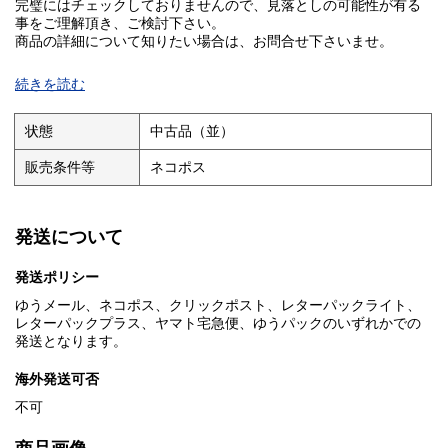
完璧にはチェックしておりませんので、見落としの可能性が有る
事をご理解頂き、ご検討下さい。
商品の詳細について知りたい場合は、お問合せ下さいませ。
■I■注意事項■I■
続きを読む
クリーニングしておりません。ホコリや汚れは現状になります。
基本的にお振込を確認した翌日発送となりますが、土・日・祝日
状態
中古品（並）
は発送作業出来ませんのでご了承ください。
販売条件等
ネコポス
お問い合わせの回答は当日に回答出来ない場合があり、翌日が
土・日の場合は月曜日、祝日の場合は次の日になる場合がありま
す。
発送について
■I■キャンセル・返品について■I■
商品説明や注意事項に記載している内容に関する返品や返金には
発送ポリシー
一切お応え出来ません。
ゆうメール、ネコポス、クリックポスト、レターパックライト、
■I■落札後の取引について■I■
レターパックプラス、ヤマト宅急便、ゆうパックのいずれかでの
基本的にお振込を確認した翌日発送となりますが、土・日・祝日
発送となります。
は発送作業出来ませんのでご了承ください。
海外発送可否
落札後48時間以内にご連絡がない場合、5日以内にご入金いただけ
ない場合はご購入を取り消させて頂く場合があります。
不可
■I■同梱発送について■I■