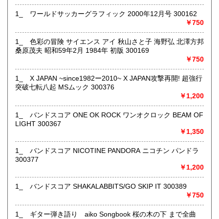
1_ ワールドサッカーグラフィック 2000年12月号 300162
￥750
店舗にて受け取り可能ですが、遠方の倉庫にて保管してる商
1_ 色彩の冒険 サイエンス アイ 秋山さと子 海野弘 北澤方邦
品もあるため、必ず事前にメッセージまたはお電話にてご連
桑原茂夫 昭和59年2月 1984年 初版 300169
絡くださいませ。
￥750
沿線名：-
最寄駅：盛岡駅
1_ X JAPAN ~since1982ー2010~ X JAPAN攻撃再開! 超強行
営業時間：月～金10:00～18:00 土10:00～16:00
突破七転八起 MSムック 300376
定休日：日曜日・お盆・年末年始
￥1,200
書籍の買取について
1_ バンドスコア ONE OK ROCK ワンオクロック BEAM OF
LIGHT 300367
ジャンル問わず店舗にて買取査定致します。
￥1,350
1_ バンドスコア NICOTINE PANDORA ニコチン パンドラ
取り扱い分野
300377
古書一般（その他）
￥1,200
1_ バンドスコア SHAKALABBITS/GO SKIP IT 300389
￥750
1_ ギター弾き語り aiko Songbook 桜の木の下 まで全曲