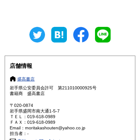
山梨県
長野県
185円
185円
岐阜県
静岡県
185円
185円
愛知県
三重県
185円
185円
滋賀県
京都府
185円
185円
大阪府
兵庫県
185円
185円
店舗情報
奈良県
和歌山県
185円
185円
盛高書店
岩手県公安委員会許可 第211010000925号
鳥取県
島根県
185円
185円
書籍商 盛高書店
岡山県
広島県
185円
185円
〒020-0874
岩手県盛岡市南大通1-5-7
ＴＥＬ：019-618-0989
山口県
徳島県
185円
185円
ＦＡＸ：019-618-0989
Email：moritakashouten@yahoo.co.jp
香川県
愛媛県
185円
185円
担当者：-