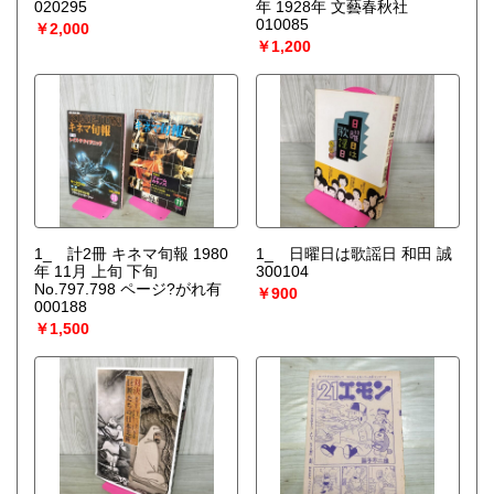
020295
年 1928年 文藝春秋社
010085
￥2,000
￥1,200
1_ 計2冊 キネマ旬報 1980
1_ 日曜日は歌謡日 和田 誠
年 11月 上旬 下旬
300104
No.797.798 ページ?がれ有
￥900
000188
￥1,500