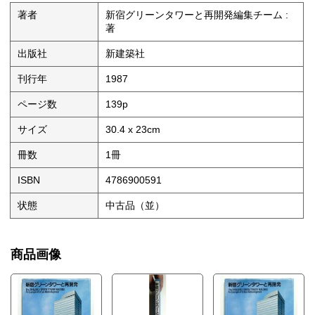
嘉剛
計画
著者
新宿グリーンタワーと再開発編集チーム :
ディテール
著
施工
ルポルタージュ
出版社
新建築社
新宿グリーンタワーと
その再開発を見る 松葉一清
刊行年
1987
年譜
ページ数
139p
サイズ
30.4 x 23cm
冊数
1冊
ISBN
4786900591
状態
中古品（並）
商品画像