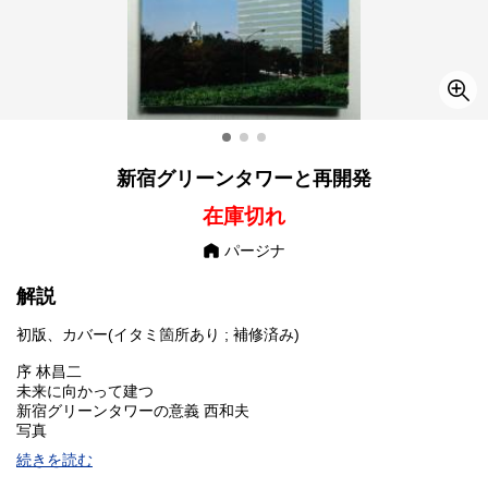
新宿グリーンタワーと再開発
在庫切れ
パージナ
解説
初版、カバー(イタミ箇所あり ; 補修済み)
序 林昌二
未来に向かって建つ
新宿グリーンタワーの意義 西和夫
写真
鼎談
続きを読む
新宿グリーンタワー テナントビルの近未来 野田一夫·林昌二·佐藤