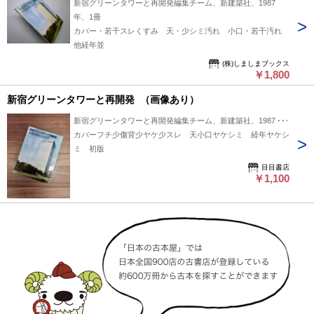
新宿グリーンタワーと再開発編集チーム、新建築社、1987
年、1冊
カバー・若干スレくすみ 天・少シミ汚れ 小口・若干汚れ
他経年並
(株)しましまブックス
￥1,800
新宿グリーンタワーと再開発 （画像あり）
新宿グリーンタワーと再開発編集チーム、新建築社、1987、1
カバーフチ少傷背少ヤケ少スレ 天小口ヤケシミ 経年ヤケシ
ミ 初版
目目書店
￥1,100