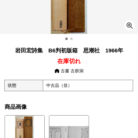
岩田宏詩集 B6判初版箱 思潮社 1966年
在庫切れ
古書 古群洞
状態
中古品（並）
商品画像