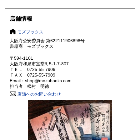
山梨県
長野県
198円
198円
店舗情報
岐阜県
静岡県
198円
198円
モズブックス
愛知県
三重県
198円
198円
大阪府公安委員会 第622111906898号
書籍商 モズブックス
滋賀県
京都府
198円
198円
〒594-1101
大阪府
兵庫県
198円
198円
大阪府和泉市室堂町5-1-7-807
ＴＥＬ：0725-55-7906
奈良県
和歌山県
198円
198円
ＦＡＸ：0725-55-7909
Email：shop@mozubooks.com
担当者：松村 明徳
鳥取県
島根県
198円
198円
店舗へのお問い合わせ
岡山県
広島県
198円
198円
山口県
徳島県
198円
198円
香川県
愛媛県
198円
198円