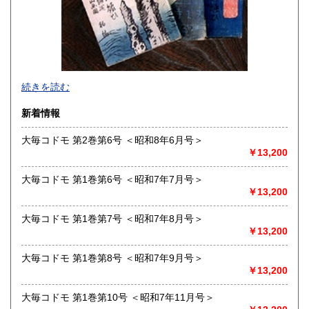
高知県
福岡県
198円
198円
佐賀県
長崎県
198円
198円
熊本県
大分県
198円
198円
続きを読む
宮崎県
鹿児島県
198円
198円
新着情報
沖縄県
198円
大毎コドモ 第2巻第6号 ＜昭和8年6月号＞
￥13,200
大毎コドモ 第1巻第6号 ＜昭和7年7月号＞
クレジット決済の場合は、決済を確認して48時間以内（日祝
￥13,200
を除く）に発送いたします。銀行振込による先払いの場合、
ご入金を確認して48時間以内（日祝を除く）に発送いたしま
大毎コドモ 第1巻第7号 ＜昭和7年8月号＞
す。代金引換郵便の場合は、在庫確認メール発信後、48時間
￥13,200
以内（日祝を除く）に発送いたします。
大毎コドモ 第1巻第8号 ＜昭和7年9月号＞
沿線名：店舗はございません。
￥13,200
最寄駅：事務所のみ。
営業時間：10:00〜19:00
大毎コドモ 第1巻第10号 ＜昭和7年11月号＞
定休日：土日祝(メール・電話、および出張買取には対応しま