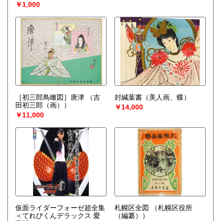
￥1,000
［初三郎鳥瞰図］唐津
（吉
封緘葉書（美人画、蝶）
田初三郎（画））
￥14,000
￥11,000
仮面ライダーフォーゼ超全集
札幌区全図
（札幌区役所
＜てれびくんデラックス 愛
（編纂））