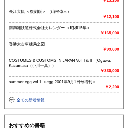
￥13,200
す)
長江大観 ＜復刻版＞ （山根倬三）
書籍の買取について
￥12,100
大阪をはじめとして、神戸・京都・奈良・和歌山などの周辺
南満洲鉄道株式会社カレンダー ＜昭和15年＞
地域へ出張買取にお伺いします。お気軽にご相談ください。
￥165,000
電話0725-55-7906
香港太古車糖局之図
取り扱い分野
￥99,000
哲学宗教、歴史、美術工芸、古典籍、近代文献、趣味、サブ
カルチャー、古書一般（その他）
COSTUMES & CUSTOMS IN JAPAN Vol. I & II （Ogawa,
戦前の絵葉書・資料など古い紙モノに強い古本屋です。
Kazumasa（小川一真））
￥330,000
summer egg vol.1 ＜egg 2001年9月1日号増刊＞
￥2,200
全ての新着情報
おすすめの書籍