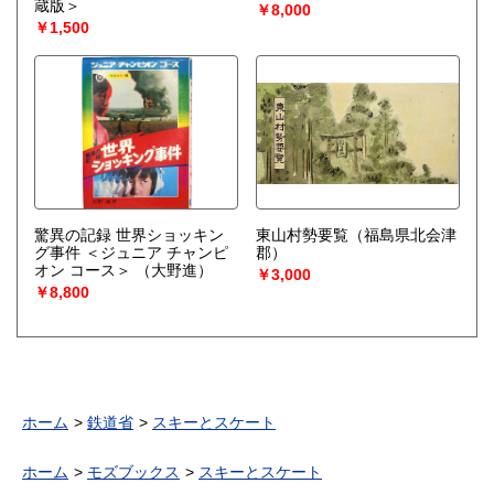
蔵版＞
￥8,000
￥1,500
驚異の記録 世界ショッキン
東山村勢要覧（福島県北会津
グ事件 ＜ジュニア チャンピ
郡）
オン コース＞
（大野進）
￥3,000
￥8,800
ホーム
鉄道省
スキーとスケート
ホーム
モズブックス
スキーとスケート