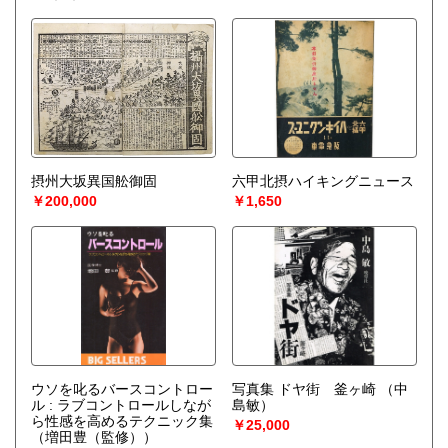
摂州大坂異国舩御固
六甲北摂ハイキングニュース
￥200,000
￥1,650
ウソを叱るバースコントロー
写真集 ドヤ街 釜ヶ崎
（中
ル : ラブコントロールしなが
島敏）
ら性感を高めるテクニック集
￥25,000
（増田豊（監修））