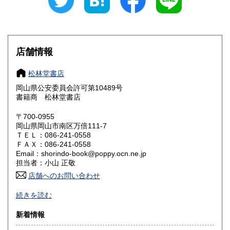
愛知県
三重県
600円
600円
滋賀県
京都府
600円
600円
大阪府
兵庫県
600円
600円
店舗情報
奈良県
和歌山県
600円
600円
松林堂書店
岡山県公安委員会許可第10489号
鳥取県
島根県
600円
600円
書籍商 松林堂書店
岡山県
広島県
600円
600円
〒700-0955
岡山県岡山市南区万倍111-7
ＴＥＬ：086-241-0558
山口県
徳島県
600円
600円
ＦＡＸ：086-241-0558
Email：shorindo-book@poppy.ocn.ne.jp
香川県
愛媛県
600円
600円
担当者：小山 正敬
店舗へのお問い合わせ
高知県
福岡県
600円
600円
お電話FAXでの在庫照会とご注文はお断りいたします。ご質
続きを読む
問等はメールではなく必ず日本の古本屋のサイトからお願い
佐賀県
長崎県
600円
600円
します。(公費後払い購入合計3000円未満の商品は公費購入
新着情報
をお受けできません)公費でのご注文も日本の古本屋のサイト
熊本県
大分県
600円
600円
からご注文お願いします。