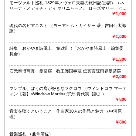
モーツァルト巡礼-1829年ノヴェロ夫妻の旅日記(抄訳)- （ネ
当店では本の記事・内容についてのご質問にはお答えいたし
リーナ・メディチ・ディ マリニャーノ、 ローズマリー・ヒュ
ませんので各自でご研究ください。又本のご質問も2回程度で
宮崎県
鹿児島県
600円
600円
ーズ 共編/ 小池滋 訳）
￥1,000
ご容赦ください。
沖縄県
600円
現代の名ピアニスト （ヨーアヒム・カイザー 著 ; 吉田仙太郎
沿線名：-
訳）
最寄駅：-
￥1,000
営業時間：店舗休業中
定休日：-
詩集 おかやま詩風土 第2版 （「おかやま詩風土」編集委
員会）
書籍の買取について
￥1,300
岡山県内・広島県東部地方出張します。品の内容をまたは
FAXでご連絡ください。百科辞典,文学全集、美術全集、古い
石元泰博写真 曼荼羅 教王護国寺蔵 伝真言院両界曼荼羅
文庫は買い取りできません。
￥2,000
取り扱い分野
マンブル、ぼくの肩が好きなフクロウ （ウィンドロウ マーテ
ィン【著】<Windrow Martin>;宇丹 貴代実【訳】）
-
￥800
音楽を聴くということ 作曲家30人の作品と魅力 （中河原
理）
￥800
音楽巡礼 （兼常清佐）