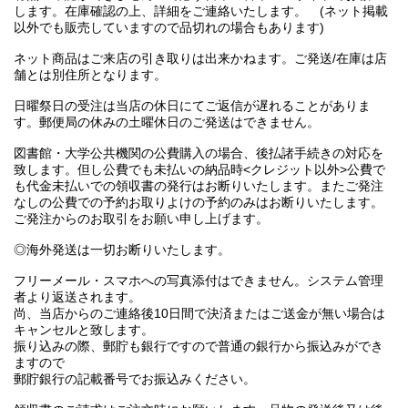
します。在庫確認の上、詳細をご連絡いたします。 (ネット掲載
以外でも販売していますので品切れの場合もあります)
ネット商品はご来店の引き取りは出来かねます。ご発送/在庫は店
舗とは別住所となります。
日曜祭日の受注は当店の休日にてご返信が遅れることがありま
す。郵便局の休みの土曜休日のご発送はできません。
図書館・大学公共機関の公費購入の場合、後払諸手続きの対応を
致します。但し公費でも未払いの納品時<クレジット以外>公費で
も代金未払いでの領収書の発行はお断りいたします。またご発注
なしの公費での予約お取りよけの予約のみはお断りいたします。
ご発注からのお取引をお願い申し上げます。
◎海外発送は一切お断りいたします。
フリーメール・スマホへの写真添付はできません。システム管理
者より返送されます。
尚、当店からのご連絡後10日間で決済またはご送金が無い場合は
キャンセルと致します。
振り込みの際、郵貯も銀行ですので普通の銀行から振込みができ
ますので
郵貯銀行の記載番号でお振込みください。