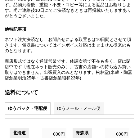
す。品物到着後、重複・不要・コピー等による返品はお断りしま
す。尚ご連絡後10日にてご決済なきときは再掲載いたしますあり
がとうございました。
他特記事項
ネツト注文決済なし、お問合せによる取置きは10日間とさせて頂
きます。領収書についてはインボイス対応は出せません従来のも
のとなります。
商店形式ではなく通販営業です。体調次第で不在も多く、店は閉
店中です〔現在ネット販売のみ〕。古書の店舗への持ち込み買い
取りはできません。出張買入のみとなります。松林堂(米穀・陶器
店創業明治25年・古書店創業昭和23年)
送料について
ゆうパック・宅配便
ゆうメール・メール便
北海道
青森県
600円
600円