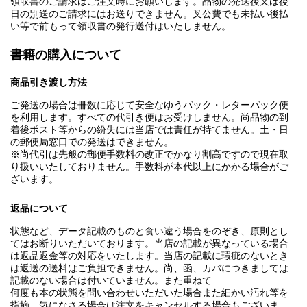
領収書のご請求はご注文時にお願いします。品物の発送後又は後
日の別送のご請求にはお送りできません。叉公費でも未払い後払
い等で前もって領収書の発行送付はいたしません。
書籍の購入について
商品引き渡し方法
ご発送の場合は冊数に応じて安全なゆうパック・レターパック便
を利用します。すべての代引き便はお受けしません。尚品物の到
着後ポスト等からの紛失には当店では責任が持てません。土・日
の郵便局窓口での発送はできません。
※尚代引は先般の郵便手数料の改正でかなり割高ですので現在取
り扱いいたしておりません。手数料が本代以上にかかる場合がご
ざいます。
返品について
状態など、データ記載のものと食い違う場合をのぞき、原則とし
てはお断りいただいております。当店の記載が異なっている場合
は返品返金等の対応をいたします。当店の記載に瑕疵のないとき
は返送の送料はご負担できません。尚、函、カバにつきましては
記載のない場合は付いていません。また重ねて
何度も本の状態を問い合わせいただいた場合また細かい汚れ等を
指摘、気になさる場合は注文をキャンセルする場合もございま