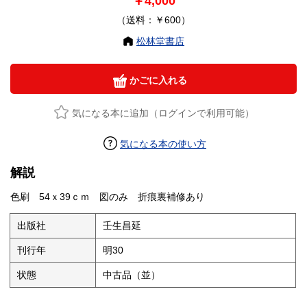
￥4,000
（送料：￥600）
松林堂書店
かごに入れる
気になる本に追加（ログインで利用可能）
気になる本の使い方
解説
色刷 54ｘ39ｃｍ 図のみ 折痕裏補修あり
出版社
壬生昌延
刊行年
明30
状態
中古品（並）