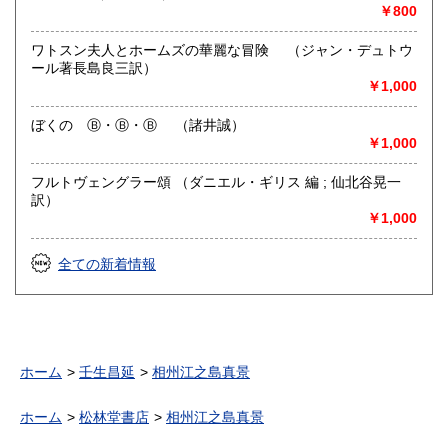
￥800
ワトスン夫人とホームズの華麗な冒険 （ジャン・デュトウ
ール著長島良三訳）
￥1,000
ぼくの Ⓑ・Ⓑ・Ⓑ （諸井誠）
￥1,000
フルトヴェングラー頌 （ダニエル・ギリス 編 ; 仙北谷晃一
訳）
￥1,000
全ての新着情報
ホーム
壬生昌延
相州江之島真景
ホーム
松林堂書店
相州江之島真景