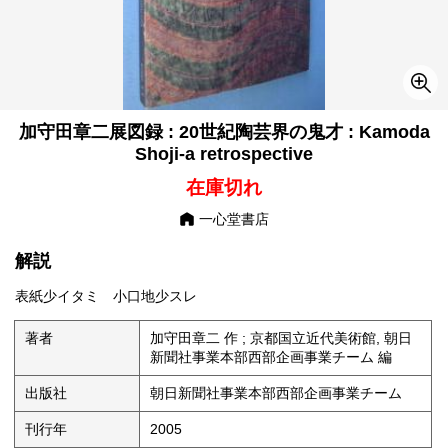
加守田章二展図録 : 20世紀陶芸界の鬼才 : Kamoda
Shoji-a retrospective
在庫切れ
一心堂書店
解説
表紙少イタミ 小口地少スレ
著者
加守田章二 作 ; 京都国立近代美術館, 朝日
新聞社事業本部西部企画事業チーム 編
出版社
朝日新聞社事業本部西部企画事業チーム
刊行年
2005