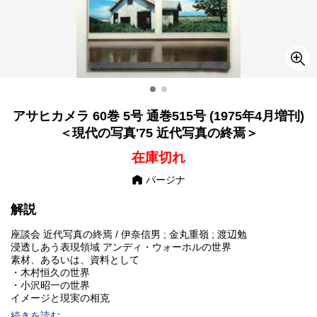
アサヒカメラ 60巻 5号 通巻515号 (1975年4月増刊)
＜現代の写真'75 近代写真の終焉＞
在庫切れ
パージナ
解説
座談会 近代写真の終焉 / 伊奈信男 ; 金丸重嶺 ; 渡辺勉
浸透しあう表現領域 アンディ・ウォーホルの世界
素材、あるいは、資料として
・木村恒久の世界
・小沢昭一の世界
イメージと現実の相克
・パリ、失われた時 ユジェーヌ・アッジェ
続きを読む