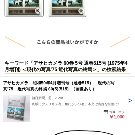
「写真について」の写真展
「写真から写真へ」展
「15人の写真家展」
「白いあそび」写真展 / 塚原琢哉
「女優たち」展 / 荒木経惟
技術編 座談会 転換期の表現とメカニズム / 北代省三 ; 小倉磐夫 ;
吉山一郎 ; 米谷美久
75 新製品一覧 カメラ 8ミリ・交換レンズ・ストロボ・映写機・ア
クセサリーなど
メーカー本社・各地サービス網一覧
写真団体名簿
写真家名簿
キーワード「アサヒカメラ 60巻 5号 通巻515号 (1975年4
月増刊) ＜現代の写真'75 近代写真の終焉＞」の検索結果
アサヒカメラ 昭和50年4月増刊号（通巻515） 現代の写
真’75 近代写真の終焉 60(5)(515) （画像あり）
朝日新聞、冊、26cm
表紙に少スリキズ有。角に少シワ有。本文は良好な状態です。
古書 牛歩
￥1,000