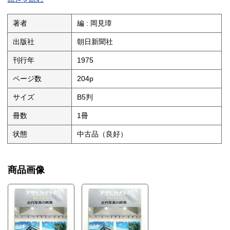
・パリ1920～1934 マン・レイ
ニつのポートフォリオ DAYS AT SEA
・ラルフ・ギブソン
著者
編 : 岡見璋
・ジョセフ D．ジャクナ
現実に向かう私の眼
出版社
朝日新聞社
・アサヒグラフ連載 篠山紀信を本誌特派 篠山紀信の場合
・迎春 荒木経惟の場合
刊行年
1975
・太陽の鉛筆 東南アジア編 宮古島編 東松照明の場合
・遠野物語 森山大道の場合
ページ数
204p
・村へ 北井一夫の場合
民衆の中の歴史
サイズ
B5判
・発掘された庶民の日常
・わが家のこの一枚にみる日本百年 / 週刊朝日
冊数
1冊
・東京昭和十一年 / 桑原甲子雄
評論
状態
中古品（良好）
・三つの話題をめぐって / 多木浩二
・極私的ドキュメント論 / 鈴木志郎康
1974年写真年表
商品画像
作者と作品
表現される空間メディアとしての写真展
「初覗夜大伏魔殿」写真展 / 渡辺克巳
「“写真展三閉伊”大案内状写真展」 / 大島洋
「シリーズ・マシンI」シルクスクリーン展
「プリンティングショー・最新写真集“もう一つの国”制作販売現場
展」森山大道