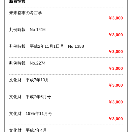
新着情報
術・アート・建築・書道・理工学・東洋医学・ビジネス書・
武道・山岳・オカルト・幻想文学・サブカルチャー・70年
未来都市の考古学
代、80年代アイドル・アニメ・漫画・雑誌・アダルト・マニ
￥3,000
ア】などオールジャンルを専門スタッフが高額査定
◎メディア商品【ジャズ・ロック・クラシック・映画・アニ
判例時報 No.1416
メ・ゲーム・声優・アイドル・ビジネス・アダルト・車・バ
￥3,000
イク・鉄道・レトロ系】などのCD、DVD、Blu-ray、LP、
EP、カセット、ポスター、おもちゃ、グッズ、パンフレット
判例時報 平成2年11月1日号 No.1358
などマニアックなものを中心に高価買取
￥3,000
◎その他【骨董品・美術品・仏教美術・中国美術・切手・エ
判例時報 No.2274
ンタイア・和本・漢籍・戦争㊙︎資料・書道具・茶道具・戦前
￥3,000
絵はがき・鳥瞰図・古地図・浮世絵・軸・拓本・印譜・エロ
グロ】など古いものの中には希少価値の高いものも多数ござ
文化財 平成7年10月
いますので価値がないと処分される前に是非 ｢古本倶楽部｣ま
￥3,000
で、お問い合わせ下さい
文化財 平成7年6月号
沿線名：-
￥3,000
最寄駅：-
営業時間：-
定休日：-
文化財 1995年11月号
￥3,000
書籍の買取について
文化財 平成7年4月