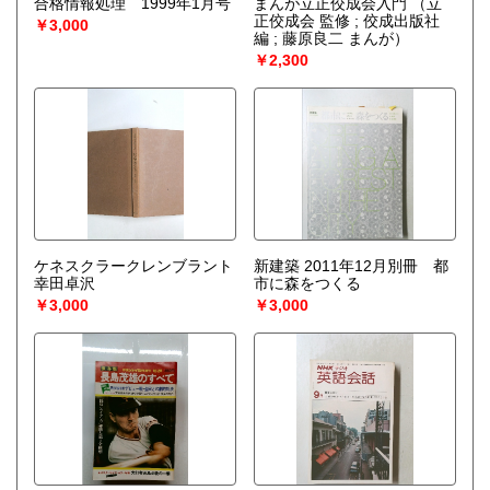
合格情報処理 1999年1月号
まんが立正佼成会入門
（立
宅配買取送付先
正佼成会 監修 ; 佼成出版社
￥3,000
----------------------------------------
編 ; 藤原良二 まんが）
501-0224
￥2,300
岐阜県瑞穂市稲里197-1
古本倶楽部 宅配買取受付係
058-322-2366
----------------------------------------
取り扱い分野
-
オールジャンル、戦前紙モノ、古典籍
ケネスクラークレンブラント
新建築 2011年12月別冊 都
幸田卓沢
市に森をつくる
￥3,000
￥3,000