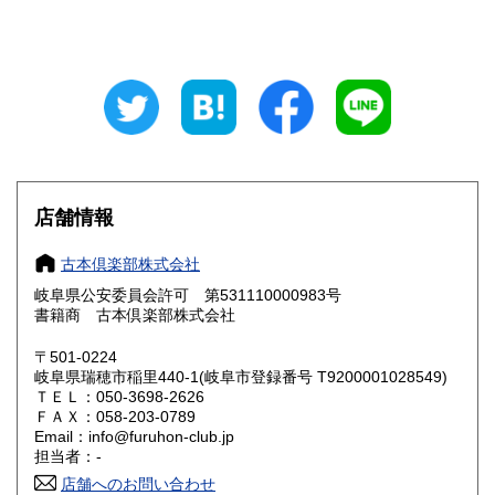
山梨県
長野県
800円
800円
岐阜県
静岡県
800円
800円
愛知県
三重県
800円
800円
滋賀県
京都府
800円
800円
大阪府
兵庫県
800円
800円
店舗情報
奈良県
和歌山県
800円
800円
古本倶楽部株式会社
岐阜県公安委員会許可 第531110000983号
鳥取県
島根県
800円
800円
書籍商 古本倶楽部株式会社
岡山県
広島県
800円
800円
〒501-0224
岐阜県瑞穂市稲里440-1(岐阜市登録番号 T9200001028549)
ＴＥＬ：050-3698-2626
山口県
徳島県
800円
800円
ＦＡＸ：058-203-0789
Email：info@furuhon-club.jp
香川県
愛媛県
800円
800円
担当者：-
店舗へのお問い合わせ
高知県
福岡県