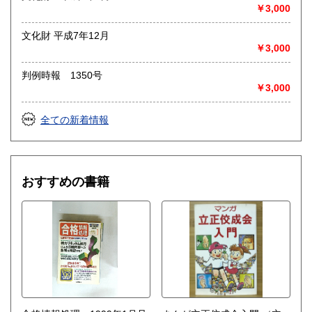
◎出張買取◎
￥3,000
○出張費無料
○出張買取は通常、東海圏のみ
文化財 平成7年12月
￥3,000
※お売り頂ける本の量や質が見込める場合は関東〜近畿エリ
ア要相談
判例時報 1350号
例
￥3,000
【1000冊以上の専門書やマニア書籍がある】
【大学の研究室の整理】
【遺品整理で古い紙モノや道具など価値の有無が分からない
全ての新着情報
ものがある】
【神社仏閣、蔵の整理、中国古典籍など査定にかなりの専門
知識を要する】
場合などお気軽にご相談ください。
おすすめの書籍
-------------------------------------------
買取専用ダイヤル
050-3698-2626
-------------------------------------------
◎宅配買取◎
○30点より宅配送料無料
○梱包用ダンボールの無料送付可能
○買取金額の概算が知りたい方は、事前査定のサービスもぜひ
ご活用下さい。