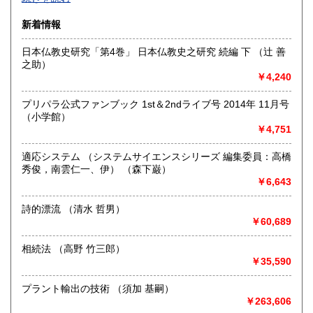
沿線名：-
新着情報
最寄駅：-
営業時間：-
日本仏教史研究「第4巻」 日本仏教史之研究 続編 下 （辻 善
定休日：-
之助）
￥4,240
書籍の買取について
-
プリパラ公式ファンブック 1st＆2ndライブ号 2014年 11月号
（小学館）
￥4,751
取り扱い分野
総記、哲学宗教、歴史、社会科学、自然科学、美術工芸、国
適応システム （システムサイエンスシリーズ 編集委員：高橋
語国文、外国文学、古典籍、近代文献、趣味、外国書、サブ
秀俊，南雲仁一、伊） （森下巌）
カルチャー、古書一般（その他）
￥6,643
書籍全般
詩的漂流 （清水 哲男）
￥60,689
相続法 （高野 竹三郎）
￥35,590
プラント輸出の技術 （須加 基嗣）
￥263,606