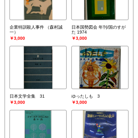
企業特訓殺人事件
（森村誠
日本国勢図会 年刊/国のすが
一）
た 1974
￥3,000
￥3,000
日本文学全集 31
ゆったしも 3
￥3,000
￥3,000