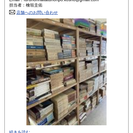
香川県
愛媛県
800円
800円
担当者：檜垣圭佑
店舗へのお問い合わせ
高知県
福岡県
800円
800円
佐賀県
長崎県
800円
800円
熊本県
大分県
800円
800円
宮崎県
鹿児島県
800円
800円
沖縄県
1,500円
-
続きを読む