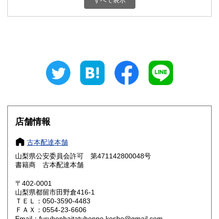
すべて表示
石川県
福井県
800円
800円
山梨県
長野県
800円
800円
岐阜県
静岡県
800円
800円
愛知県
三重県
800円
800円
滋賀県
京都府
800円
800円
大阪府
兵庫県
800円
800円
店舗情報
奈良県
和歌山県
800円
800円
古本配達本舗
山梨県公安委員会許可 第471142800048号
鳥取県
島根県
800円
800円
書籍商 古本配達本舗
岡山県
広島県
800円
800円
〒402-0001
山梨県都留市田野倉416-1
ＴＥＬ：050-3590-4483
山口県
徳島県
800円
800円
ＦＡＸ：0554-23-6606
Email：furuhonhaitatuhonpo.kosho@gmail.com