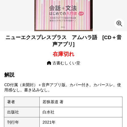
ニューエクスプレスプラス アムハラ語 [CD＋音
声アプリ]
在庫切れ
古書むしくい堂
解説
CD付属（未開封）＋音声アプリ版。カバー付き。カバースレ。使
用感なし。書き込みなし。
著者
若狭基道 著
出版社
白水社
刊行年
2021年