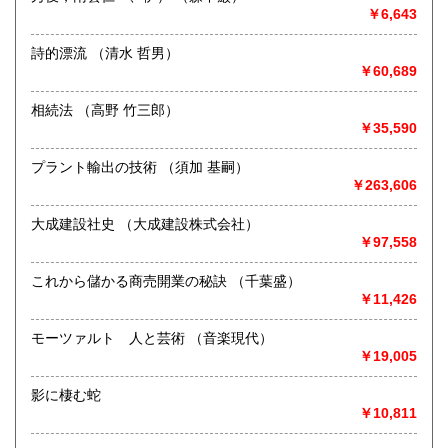
カルチャー、古書一般（その他）
￥6,643
書籍全般
詩的漂流 （清水 哲男）
￥60,689
相続法 （高野 竹三郎）
￥35,590
プラント輸出の技術 （須加 基嗣）
￥263,606
大成建設社史 （大成建設株式会社）
￥97,558
これから儲かる商売開業の秘訣 （千葉盛）
￥11,426
モーツァルト 人と芸術 （音楽現代）
￥19,005
影に棲む蛇
￥10,811