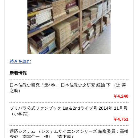
-
続きを読む
沿線名：-
新着情報
最寄駅：-
営業時間：-
日本仏教史研究「第4巻」 日本仏教史之研究 続編 下 （辻 善
定休日：-
之助）
￥4,240
書籍の買取について
-
プリパラ公式ファンブック 1st＆2ndライブ号 2014年 11月号
（小学館）
￥4,751
取り扱い分野
総記、哲学宗教、歴史、社会科学、自然科学、美術工芸、国
適応システム （システムサイエンスシリーズ 編集委員：高橋
語国文、外国文学、古典籍、近代文献、趣味、外国書、サブ
秀俊，南雲仁一、伊） （森下巌）