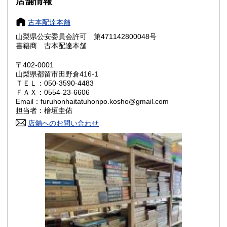
店舗情報
奈良県
和歌山県
800円
800円
古本配達本舗
山梨県公安委員会許可 第471142800048号
鳥取県
島根県
800円
800円
書籍商 古本配達本舗
岡山県
広島県
800円
800円
〒402-0001
山梨県都留市田野倉416-1
ＴＥＬ：050-3590-4483
山口県
徳島県
800円
800円
ＦＡＸ：0554-23-6606
Email：furuhonhaitatuhonpo.kosho@gmail.com
香川県
愛媛県
800円
800円
担当者：檜垣圭佑
店舗へのお問い合わせ
高知県
福岡県
800円
800円
佐賀県
長崎県
800円
800円
熊本県
大分県
800円
800円
宮崎県
鹿児島県
800円
800円
沖縄県
1,500円